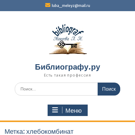
Перейти
luba_meleyz@mail.ru
к
содержимому
Библиографу.ру
Есть такая профессия
Поиск
по:
Меню
Метка:
хлебокомбинат