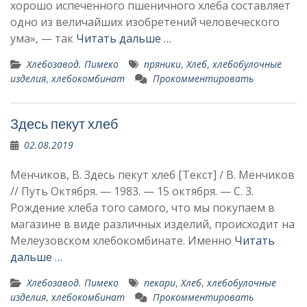
хорошо испе­ченного пшеничного хлеба составляет
одно из вели­чайших изобретений чело­веческого
ума», — так
Читать дальше …
Хлебозавод. Пимеко
пряники
,
Хлеб
,
хлебобулочные
изделия
,
хлебокомбинат
Прокомментировать
Здесь пекут хлеб
02.08.2019
Менчиков, В. Здесь пекут хлеб [Текст] / В. Менчиков
// Путь Октября. — 1983. — 15 октября. — С. 3.
Рождение хлеба того самого, что мы по­купаем в
магазине в виде различных изделий, про­исходит на
Мелеузовском хлебокомбинате. Именно
Читать
дальше …
Хлебозавод. Пимеко
пекари
,
Хлеб
,
хлебобулочные
изделия
,
хлебокомбинат
Прокомментировать