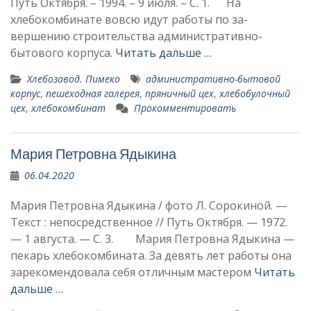
Путь Октября. – 1994. – 9 июля. – С. 1. На
хлебокомбинате во­всю идут работы по за­
вершению строительства административно-
бытового корпуса.
Читать дальше …
Хлебозавод. Пимеко
административно-бытовой
корпус
,
пешеход­ная галерея
,
пряничный цех
,
хлебобу­лочный
цех
,
хлебокомбинат
Прокомментировать
Мария Петровна Ядыкина
06.04.2020
Мария Петровна Ядыкина / фото Л. Сорокиной. —
Текст : непосредственное // Путь Октября. — 1972.
— 1 августа. — C. 3. Мария Петровна Ядыкина —
пекарь хлебокомбината. За девять лет работы она
зарекомендовала себя отличным мастером
Читать
дальше …