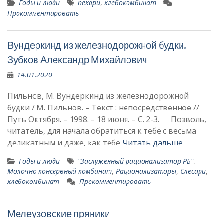
Годы и люди
пекари
,
хлебокомбинат
Прокомментировать
Вундеркинд из железнодорожной будки.
Зубков Александр Михайлович
14.01.2020
Пильнов, М. Вундеркинд из железнодорожной
будки / М. Пильнов. – Текст : непосредственное //
Путь Октября. – 1998. – 18 июня. – С. 2-3. Позволь,
читатель, для на­чала обратиться к тебе с весьма
деликатным и даже, как тебе
Читать дальше …
Годы и люди
"Зас­луженный рационализатор РБ"
,
Молочно-консервный комбинат
,
Рационализаторы
,
Слесари
,
хлебокомбинат
Прокомментировать
Мелеузовские пряники