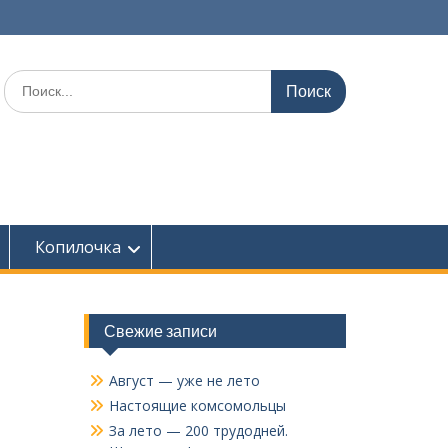
Поиск
по:
Копилочка
Свежие записи
Август — уже не лето
Настоящие комсомольцы
За лето — 200 трудодней.