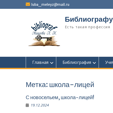
Перейти
luba_meleyz@mail.ru
к
содержимому
Библиографу
Есть такая профессия
Главная
Библиография
Уче
Метка:
школа-лицей
С новосельем, школа-лицей!
19.12.2024