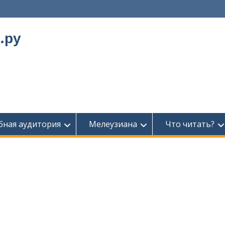
.ру
бная аудитория
Мелеузиана
Что читать?