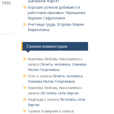
Шагманов Фаргат
 1995.
Хороших успехов добиваются
работники прилавка. Чер­нышова
Евдокия Сафроновна
Учетчица труда. Его­рова Мария
Маркеловна
Свежие комментарии
Макеева Любовь Николаевна
к
записи
Лечить человека. Узинева
Нелли Георгиевна
Олег
к записи
Лечить человека.
Узинева Нелли Георгиевна
Макеева Любовь Николаевна
к
записи
Летопись села Зирган
Надежда
к записи
Летопись села
Зирган
Галина Комирняя
к записи