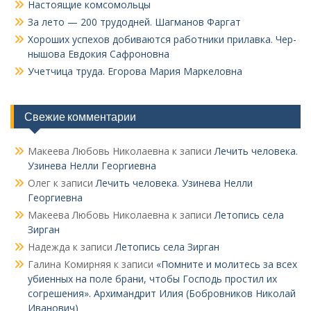
Настоящие комсомольцы
За лето — 200 трудодней. Шагманов Фаргат
Хороших успехов добиваются работники прилавка. Чер­
нышова Евдокия Сафроновна
Учетчица труда. Его­рова Мария Маркеловна
Свежие комментарии
Макеева Любовь Николаевна
к записи
Лечить человека.
Узинева Нелли Георгиевна
Олег
к записи
Лечить человека. Узинева Нелли
Георгиевна
Макеева Любовь Николаевна
к записи
Летопись села
Зирган
Надежда
к записи
Летопись села Зирган
Галина Комирняя
к записи
«Помните и молитесь за всех
убиенных на поле брани, чтобы Господь простил их
согрешения». Архимандрит Илия (Бобровников Николай
Иванович)