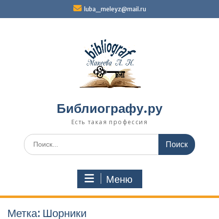
Перейти
luba_meleyz@mail.ru
к
содержимому
Библиографу.ру
Есть такая профессия
Поиск
по:
Меню
Метка:
Шорники