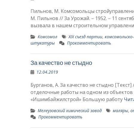
Пильнов, М. Комсомольцы стройуправления
М. Пильнов // За Урожай. – 1952. – 11 сент
вызвала в нашем строительном управле­н
Комсомол
XIX съезд партии
,
комсомольско
штукатуры
Прокомментировать
За качество не стыдно
12.04.2019
Бурганов, А. За качество не стыдно [Текст] /
отделочные работы на одном из объектов 
«Ишимбайжилстрой» Большую работу
Чит
Мелеузовский химический завод
маляры
,
о
Прокомментировать