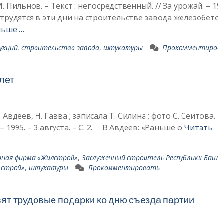
Пильнов. – Текст : непосредственный. // За урожай. – 19
рудятся в эти дни на строительстве завода железобето
льше …
укций
,
строительство завода
,
штукатуры
Прокомментиро
лет
вдеев, Н. Гавва ; записала Т. Силина ; фото С. Сеитова. 
– 1995. – 3 августа. – С. 2. В Авдеев: «Раньше о
Читать
рная фирма «Жилстрой»
,
Заслуженный строитель Республики Баш
строй»
,
штукатуры
Прокомментировать
ят трудовые подарки ко дню съезда партии