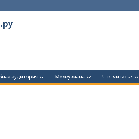
.ру
бная аудитория
Мелеузиана
Что читать?