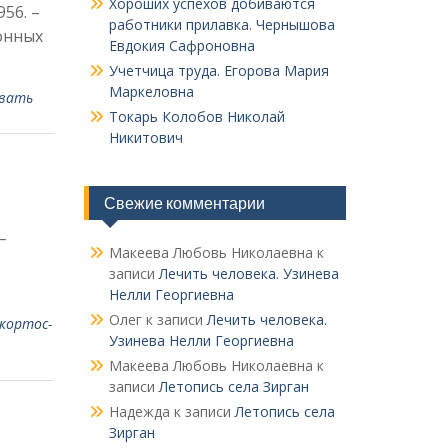
Хороших успехов добиваются
56. –
работники прилавка. Чер­нышова
н­ных
Евдокия Сафроновна
Учетчица труда. Его­рова Мария
Маркеловна
вать
Токарь Колобов Ни­колай
Никитович
Свежие комментарии
–
Макеева Любовь Николаевна
к
записи
Лечить человека. Узинева
Нелли Георгиевна
Олег
к записи
Лечить человека.
кортос­
Узинева Нелли Георгиевна
Макеева Любовь Николаевна
к
записи
Летопись села Зирган
Надежда
к записи
Летопись села
Зирган