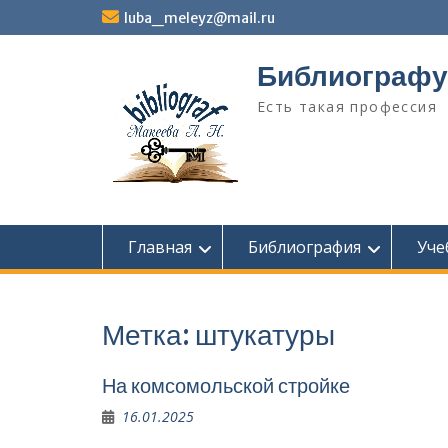
Перейти
luba_meleyz@mail.ru
к
содержимому
Библиографу
Есть такая профессия
Главная
Библиография
Уче
Метка:
штукатуры
На комсомольской стройке
16.01.2025