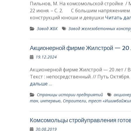
Пильнов, М. На комсомольской стройке / М. 
22 июня. – С. 2. С большим напряжением т
конструкций юноши и де­вушки
Читать да
Завод ЖБК
Завод железобетонных констр
Акционерной фирме Жилстрой — 20 
19.12.2024
Акционерной фирме Жилстрой — 20 лет / В. А
Текст : непосредственный. // Путь Октября. 
дальше …
Страницы истории предприятий
акционе
тан
,
интервью
,
Строители
,
трест «Ишимбайжил
Комсомольцы стройуправления готов
30.08.2019