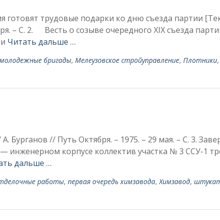
 готовят трудовые подарки ко дню съезда партии [Тек
ября. – С. 2. Весть о созыве очередного XIX съезда парти
ии
Читать дальше …
-молодежные бригады
,
Мелеузовское стройуправление
,
Плотники
,
 А. Бурганов // Путь Октября. – 1975. – 29 мая. – С. 3. Зав
— инженерном корпусе коллектив участка № 3 ССУ-1 тр
ать дальше …
тделочные работы
,
первая очередь химзавода
,
Химзавод
,
штука