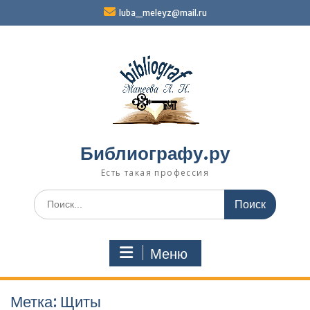
Перейти
luba_meleyz@mail.ru
к
содержимому
Библиографу.ру
Есть такая профессия
Поиск
по:
Меню
Метка:
Щиты