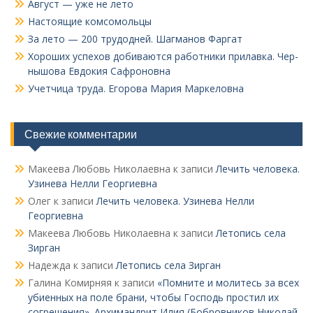
Август — уже не лето
Настоящие комсомольцы
За лето — 200 трудодней. Шагманов Фаргат
Хороших успехов добиваются работники прилавка. Чер­
нышова Евдокия Сафроновна
Учетчица труда. Его­рова Мария Маркеловна
Свежие комментарии
Макеева Любовь Николаевна
к записи
Лечить человека.
Узинева Нелли Георгиевна
Олег
к записи
Лечить человека. Узинева Нелли
Георгиевна
Макеева Любовь Николаевна
к записи
Летопись села
Зирган
Надежда
к записи
Летопись села Зирган
Галина Комирняя
к записи
«Помните и молитесь за всех
убиенных на поле брани, чтобы Господь простил их
согрешения». Архимандрит Илия (Бобровников Николай