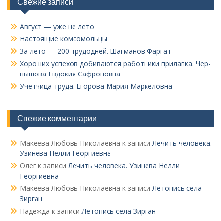
Свежие записи
Август — уже не лето
Настоящие комсомольцы
За лето — 200 трудодней. Шагманов Фаргат
Хороших успехов добиваются работники прилавка. Чер­
нышова Евдокия Сафроновна
Учетчица труда. Его­рова Мария Маркеловна
Свежие комментарии
Макеева Любовь Николаевна
к записи
Лечить человека.
Узинева Нелли Георгиевна
Олег
к записи
Лечить человека. Узинева Нелли
Георгиевна
Макеева Любовь Николаевна
к записи
Летопись села
Зирган
Надежда
к записи
Летопись села Зирган