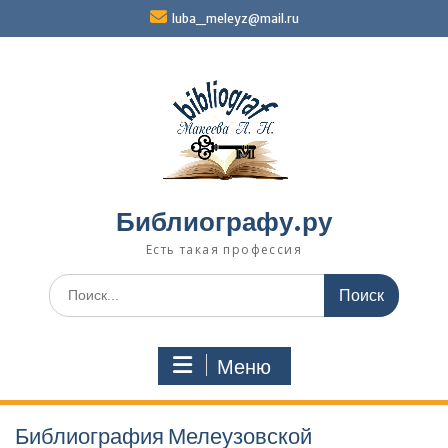
Перейти
luba_meleyz@mail.ru
к
содержимому
Библиографу.ру
Есть такая профессия
Поиск
по:
Меню
Библиография Мелеузовской