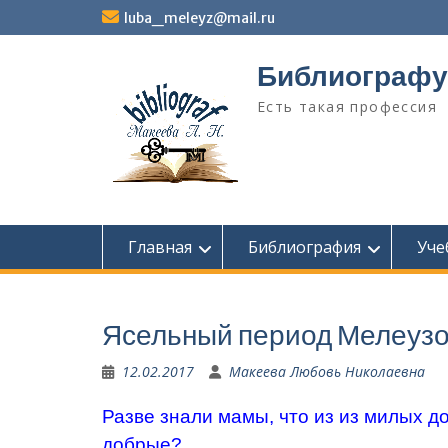
Перейти
luba_meleyz@mail.ru
к
содержимому
Библиографу
Есть такая профессия
Главная
Библиография
Уче
Ясельный период Мелеуз
12.02.2017
Макеева Любовь Николаевна
Разве знали мамы, что из из милых д
добрые?