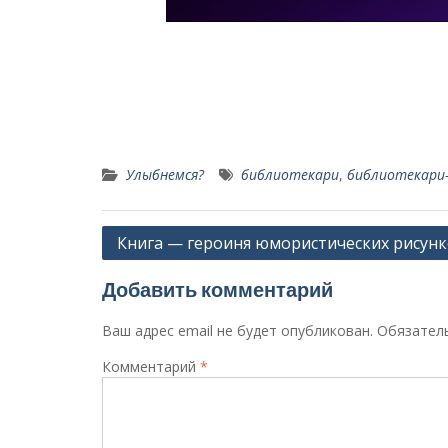
Улыбнемся?
библиотекари
,
библиотекари
Навигация
Книга — героиня юмористических рисун
по
Добавить комментарий
записям
Ваш адрес email не будет опубликован.
Обязател
Комментарий
*