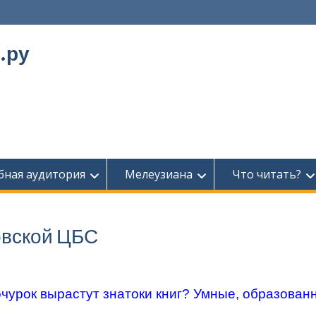
.ру
бная аудитория
Мелеузиана
Что читать?
овской ЦБС
очурок вырастут знатоки книг? Умные, образован