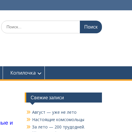
Поиск
по:
Копилочка
Свежие записи
Август — уже не лето
Настоящие комсомольцы
ные и
За лето — 200 трудодней.