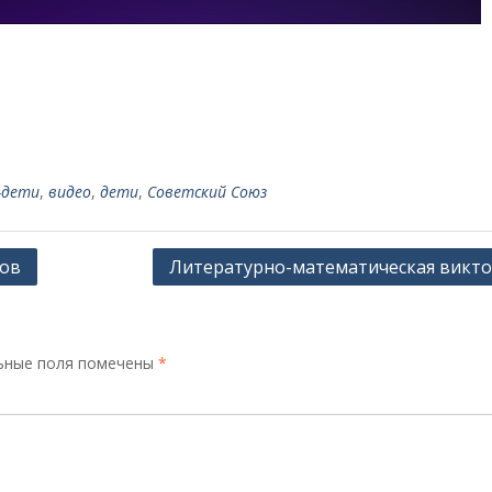
-дети
,
видео
,
дети
,
Советский Союз
ков
Литературно-математическая викт
ьные поля помечены
*