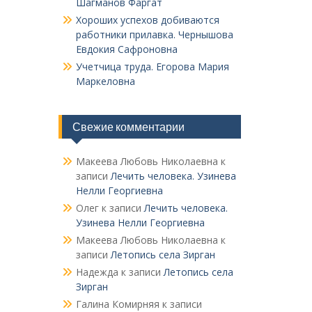
Шагманов Фаргат
Хороших успехов добиваются
работники прилавка. Чер­нышова
Евдокия Сафроновна
Учетчица труда. Его­рова Мария
Маркеловна
Свежие комментарии
Макеева Любовь Николаевна
к
записи
Лечить человека. Узинева
Нелли Георгиевна
Олег
к записи
Лечить человека.
Узинева Нелли Георгиевна
Макеева Любовь Николаевна
к
записи
Летопись села Зирган
Надежда
к записи
Летопись села
Зирган
Галина Комирняя
к записи