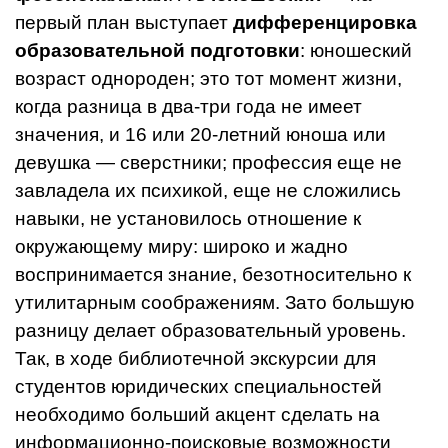
первый план выступает
дифференцировка
образовательной под­готовки
: юношеский
возраст одно­роден; это тот момент жизни,
когда разница в два-три года не имеет
значения, и 16 или 20-летний юно­ша или
девушка — сверстники; профессия еще не
завладела их психикой, еще не сложились
навы­ки, не установилось отношение к
окружающему миру: широко и жадно
воспринимается знание, безотносительно к
утилитарным соображениям. Зато большую
разницу делает образовательный уровень.
Так, в ходе библиотечной экскурсии для
студентов юриди­ческих специальностей
необходимо больший акцент сделать на
инфор­мационно-поисковые возможности