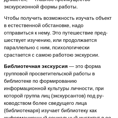
экскурсионной формы работы.
Чтобы получить возможность из­учать объект
в естественной обста­новке, надо
отправиться к нему. Это путешествие пред­
шествует изучению, или продол­жается
параллельно с ним, психо­логически
срастается с самою работою экскурсии.
Библиотечная экскурсия
— это форма
групповой просвети­тельской работы в
библиотеке по формированию
информационной культуры личности, при
которой группа лиц (экскурсантов) под ру­
ководством более сведущего лица
(библиотекаря) изучает библиоте­ку как
информационный социаль­ный институт в ее