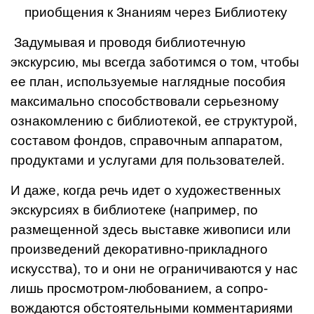
приобщения к Знани­ям через Библиотеку
Задумывая и проводя библио­течную
экскурсию, мы всегда забо­тимся о том, чтобы
ее план, ис­пользуемые наглядные пособия
максимально способствовали се­рьезному
ознакомлению с библио­текой, ее структурой,
составом фондов, справочным аппаратом,
продуктами и услугами для пользо­вателей.
И даже, когда речь идет о художественных
экскурсиях в библиотеке (например, по
разме­щенной здесь выставке живописи или
произведений декоративно-прикладного
искусства), то и они не ограничиваются у нас
лишь про­смотром-любованием, а сопро­
вождаются обстоятельными ком­ментариями