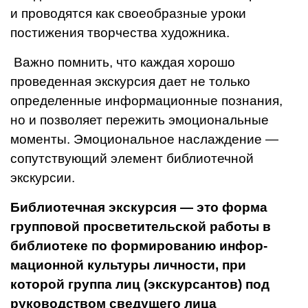
и проводятся как свое­образные уроки
постижения творчества художника.
Важно помнить, что каждая хо­рошо
проведенная экскурсия дает не только
определенные информа­ционные познания,
но и позволяет пережить эмоциональные
момен­ты. Э
моциональное на­слаждение —
сопутствующий эле­мент библиотечной
экскурсии.
Библиотечная экс­курсия — это форма
групповой просветительской работы в
биб­лиотеке по формированию инфор­
мационной культуры личности, при
которой группа лиц (экскур­сантов) под
руководством сведу­щего лица