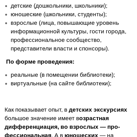
детские (дошкольники, школьники);
юношеские (школьники, сту­денты);
взрослые (лица, повышаю­щие уровень
информационной культуры, гости города,
професси­ональное сообщество,
представи­тели власти и спонсоры).
По форме проведения:
реальные (в помещении биб­лиотеки);
виртуальные (на сайте биб­лиотеки);
Как показывает опыт, в
детских экскурсиях
большое зна­чение имеет в
озрастная
диффе­ренциация,
во взрослых — про­
фессиональная
. А в
юношеских
— на