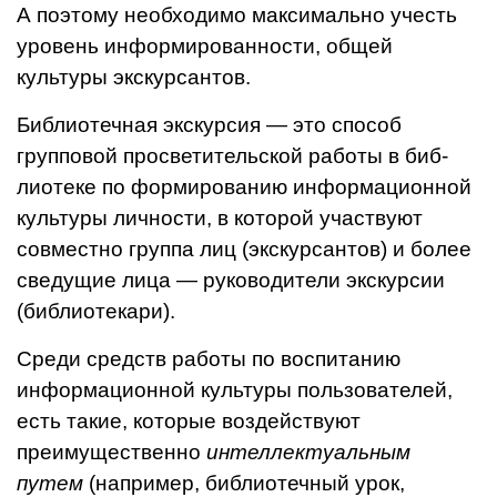
А поэтому необходимо макси­мально учесть
уровень информиро­ванности, общей
культуры экскурсан­тов.
Библиотечная экскурсия — это способ
групповой просветительской работы в биб­
лиотеке по формированию инфор­мационной
культуры личности, в которой участвуют
совместно группа лиц (экскурсантов) и более
сведущие лица — руководители экскурсии
(библиотекари).
Среди средств работы по вос­питанию
информационной культу­ры пользователей,
есть такие, кото­рые воздействуют
преимущест­венно
интеллектуальным
путем
(например, библиотечный урок,