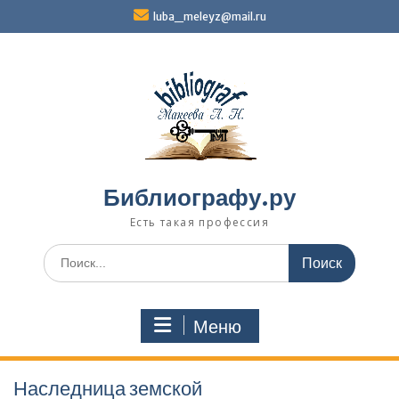
Перейти
luba_meleyz@mail.ru
к
содержимому
Библиографу.ру
Есть такая профессия
Поиск
по:
Меню
Наследница земской