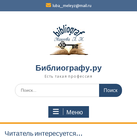
Перейти
luba_meleyz@mail.ru
к
содержимому
Библиографу.ру
Есть такая профессия
Поиск
по:
Меню
Читатель интересуется…