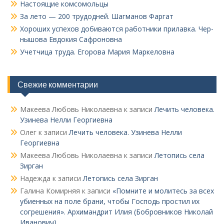
Настоящие комсомольцы
За лето — 200 трудодней. Шагманов Фаргат
Хороших успехов добиваются работники прилавка. Чер­
нышова Евдокия Сафроновна
Учетчица труда. Его­рова Мария Маркеловна
Свежие комментарии
Макеева Любовь Николаевна
к записи
Лечить человека.
Узинева Нелли Георгиевна
Олег
к записи
Лечить человека. Узинева Нелли
Георгиевна
Макеева Любовь Николаевна
к записи
Летопись села
Зирган
Надежда
к записи
Летопись села Зирган
Галина Комирняя
к записи
«Помните и молитесь за всех
убиенных на поле брани, чтобы Господь простил их
согрешения». Архимандрит Илия (Бобровников Николай
Иванович)