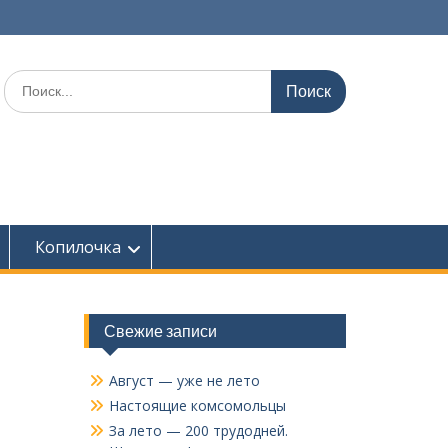
Поиск
по:
Копилочка
Свежие записи
Август — уже не лето
Настоящие комсомольцы
За лето — 200 трудодней.