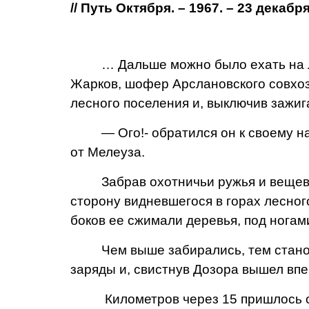
// Путь Октября. – 1967. – 23 декабря.
… Дальше можно было ехать на лош
Жарков, шофер Арслановского совхоза
лесного поселения и, выклю­чив зажиг
— Ого!- обратился он к своему нап
от Мелеуза.
Забрав охотничьи ружья и ве­щевы
сторону видневшегося в горах лесног
боков ее сжимали деревья, под ногами
Чем выше забирались, тем станови
заряды и, свистнув Дозора вышел впе
Километров через 15 пришлось ос