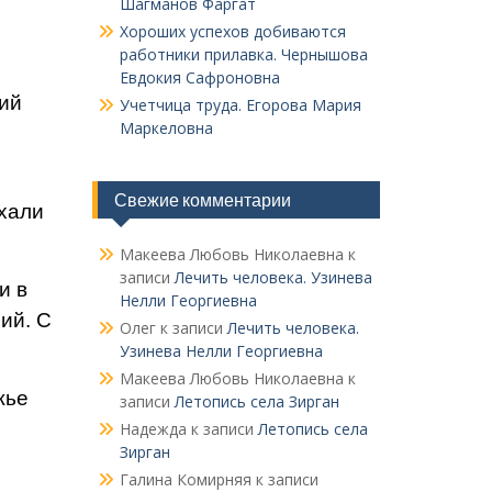
Шагманов Фаргат
Хороших успехов добиваются
работники прилавка. Чер­нышова
Евдокия Сафроновна
ий
Учетчица труда. Его­рова Мария
Маркеловна
Свежие комментарии
хали
Макеева Любовь Николаевна
к
записи
Лечить человека. Узинева
и в
Нелли Георгиевна
ий. С
Олег
к записи
Лечить человека.
Узинева Нелли Георгиевна
Макеева Любовь Николаевна
к
жье
записи
Летопись села Зирган
Надежда
к записи
Летопись села
Зирган
Галина Комирняя
к записи