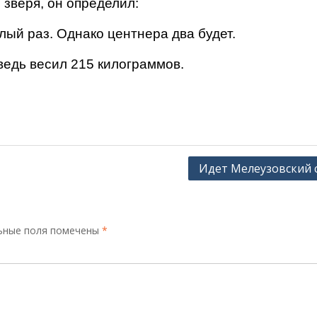
 зверя, он определил:
 раз. Однако центнера два будет.
дь весил 215 килограммов.
Идет Мелеузовский 
ьные поля помечены
*