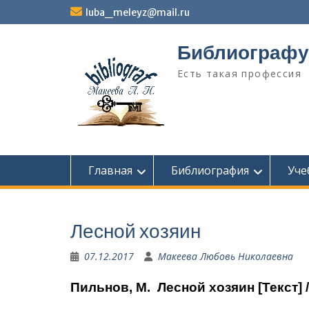
Перейти
luba_meleyz@mail.ru
к
содержимому
Библиографу
Есть такая профессия
Главная
Библиография
Уче
Лесной хозяин
07.12.2017
Макеева Любовь Николаевна
Пильнов, М. Лесной хозяин [Текст] 