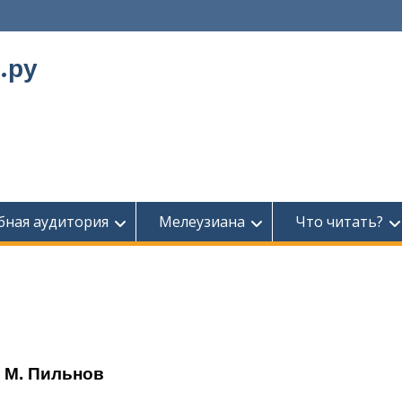
.ру
бная аудитория
Мелеузиана
Что читать?
/ М. Пильнов