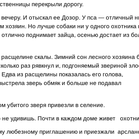
ственницы пе­рекрыли дорогу.
черу. И отыскал ее Дозор. У пса — отличный н
 хо­зяин. Но лучше собаки ни у од­ного охотника 
отлично поднимает зайца, осенью достает из бо
сщелине скалы. Зимний сон лесного хозяина 
колько раз рявкнул и, подгоняемый зве­риной зл
. Едва из расщелины показалась его голова,
 выстрела зверь обмяк и больше не подавал
убитого зверя привезли в се­ление.
 удивишь. Почти в каждом доме живет охотни
 любезному приглашению и приезжали арслано