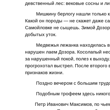
девственный лес: вековые сосны и ли
Мишкину берлогу нашли только к ве
Какой он породы — не скажет даже сам
Самойловке не сыщешь. Зимой Дозор 
добытых уток.
Медвежья лежанка находилась в ра
нарушен ла­ем Дозора. Косолапый нес
за нарушенный покой, полез к выходу
прогрохотал выстрел. После второго
признаков жизни.
Поздно вечером с большим трудом 
Подобным трофеем здесь никого не
Петр Иванович Максимов, по чьему