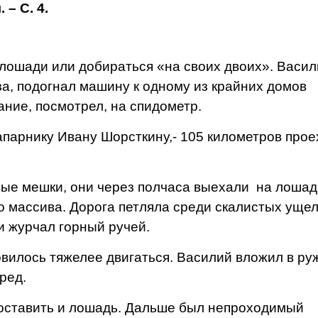
 – С. 4.
ади или добираться «на своих двоих». Васил
, подогнал машину к одному из крайних до­мов
ание, посмотрел, на спи­дометр.
арнику Ивану Шорсткину,- 105 километров прое
е мешки, они через полчаса выехали на лошад
о массива. Дорога петляла среди скалистых ущел
 жур­чал горный ручей.
лось тяжелее двигаться. Василий вложил в ру
ред.
тавить и лошадь. Дальше был непроходимый