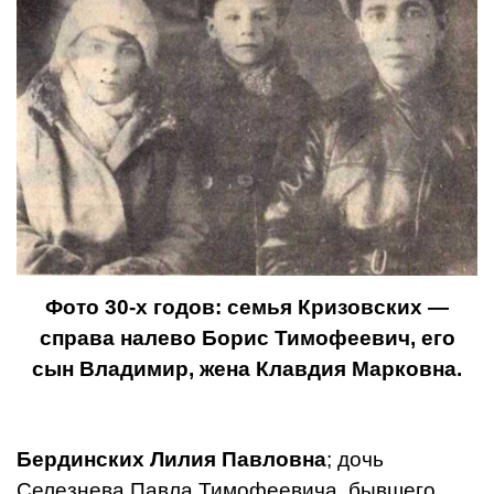
Фото 30-х годов: семья Кризовских —
справа налево Борис Ти­мофеевич, его
сын Владимир, жена Клавдия Марковна.
Бердинских Лилия Павловна
; дочь
Селезнева Павла Тимофее­вича, бывшего