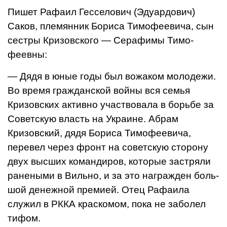
Пишет Рафаил Гесселович (Эду­ардович)
Саков, племянник Бо­риса Тимофеевича, сын
сестры Кризовского — Серафимы Тимо­
феевны:
— Дядя в юные годы был во­жаком молодежи.
Во время граж­данской войны вся семья
Кризовских активно участвовала в борьбе за
Советскую власть на Украине. Абрам
Кризовский, дядя Бориса Тимофеевича,
перевел через фронт на советскую сто­рону
двух высших командиров, которые застряли
ранеными в Вильно, и за это награжден боль­
шой денежной премией. Отец Ра­фаила
служил в РККА краскомом, пока не заболел
тифом.