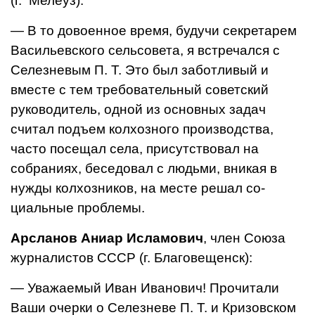
(г. Мелеуз):
— В то довоенное время, бу­дучи секретарем
Васильевского сельсовета, я встречался с
Се­лезневым П. Т. Это был забот­ливый и
вместе с тем требова­тельный советский
руководитель, одной из основных задач
считал подъем колхозного производства,
часто посещал села, присутство­вал на
собраниях, беседовал с людьми, вникая в
нужды колхозников, на месте решал со­
циальные проблемы.
Арсланов Аниар Исламович
, член Союза
журналистов СССР (г. Благовещенск):
— Уважаемый Иван Иванович! Прочитали
Ваши очерки о Селез­неве П. Т. и Кризовском