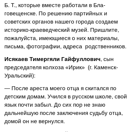
Б. Т., которые вместе работали в Бла­
говещенске. По решению партий­ных и
советских органов нашего города создаем
историко-краеведческий музей. Пришлите,
пожалуйста, имеющиеся о них ма­териалы,
письма, фотографии, ад­реса родственников.
Исякаев Тимергяли Гайфуллович
, сын
председателя колхоза «Ирик» (г. Каменск-
Уральский):
— После ареста моего отца я скитался по
детским домам. Учился в русском школе, свой
язык почти забыл. До сих пор не знаю
дальнейшую после заклю­чения судьбу отца,
домой он не вернулся.