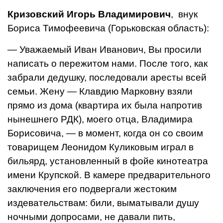
Кризовский Игорь Владимирович
, внук
Бориса Тимофеевича (Горьковская область):
— Уважаемый Иван Иванович, Вы просили
написать о пережитом нами. После того, как
забра­ли дедушку, последовали арес­ты всей
семьи. Жену — Клавдию Марковну взяли
прямо из дома (квартира их была напротив
ны­нешнего РДК), моего отца, Вла­димира
Борисовича, — в момент, когда он со своим
товарищем Леонидом Куликовым играл в
бильярд, установленный в фойе кинотеатра
имени Крупской. В камере предварительного
заклю­чения его подвергали жестоким
издевательствам: били, выматы­вали душу
ночными допросами, не давали пить,