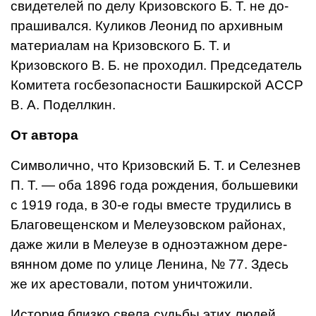
свидетелей по делу Кризовского Б. Т. не до­
прашивался. Куликов Леонид по архивным
материалам на Кризов­ского Б. Т. и
Кризовского В. Б. не проходил. Председатель
Ко­митета госбезопасности Башкир­ской АССР
В. А. Поделлкин.
От
автора
Символично, что Кризовский Б. Т. и Селезнев
П. Т. — оба 1896 года рождения, большевики
с 1919 года, в 30-е годы вместе тру­дились в
Благовещенском и Мелеузовском районах,
даже жили в Мелеузе в одноэтажном дере­
вянном доме по улице Ленина, № 77. Здесь
же их арестовали, потом уничтожили.
История близко свела судьбы этих людей.