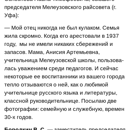
председателя Ме­леузовского райсовета (г.
Уфа):
— Мой отец никогда не был кулаком. Семья
жила скромно. Когда его арестовали в 1937
году, мы не имели никаких сбережений и
запасов. Мама, Анисия Артемьевна,
учительница Мелеузовской школы, пользова­
лась уважением среди педаго­гов. И сейчас
некоторые ее вос­питанники из вашего города
теп­ло отзываются о ней, как о люби­мой
учительнице русского языка и литературы,
классной руково­дительнице. Посылаю две
фото­графии: семейную и служебную, времен
30-х годов.
Бородкин В. С.
— заместитель председателя