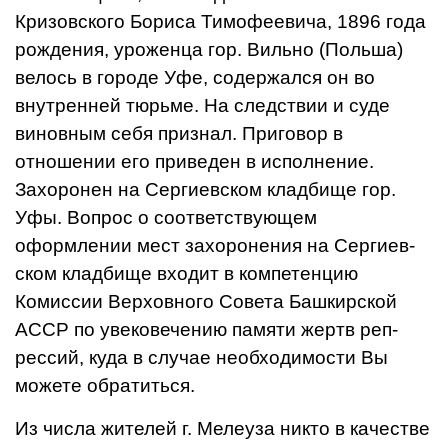
Кризовского Бориса Тимофеевича, 1896 года
рожде­ния, уроженца гор. Вильно (Поль­ша)
велось в городе Уфе, со­держался он во
внутренней тюрь­ме. На следствии и суде
винов­ным себя признал. Приговор в
отношении его приведен в ис­полнение.
Захоронен на Сергиев­ском кладбище гор.
Уфы. Вопрос о соответствующем
оформлении мест захоронения на Сергиев­
ском кладбище входит в компе­тенцию
Комиссии Верховного Совета Башкирской
АССР по увековечению памяти жертв реп­
рессий, куда в случае необходи­мости Вы
можете обратиться.
Из числа жителей г. Мелеуза никто в качестве