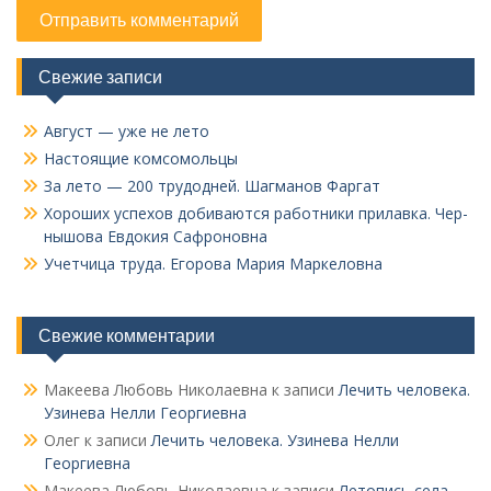
Свежие записи
Август — уже не лето
Настоящие комсомольцы
За лето — 200 трудодней. Шагманов Фаргат
Хороших успехов добиваются работники прилавка. Чер­
нышова Евдокия Сафроновна
Учетчица труда. Его­рова Мария Маркеловна
Свежие комментарии
Макеева Любовь Николаевна
к записи
Лечить человека.
Узинева Нелли Георгиевна
Олег
к записи
Лечить человека. Узинева Нелли
Георгиевна
Макеева Любовь Николаевна
к записи
Летопись села