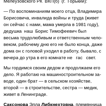
Мелеузовского РК ВКП(б) (г. Горький):
— По воспоминаниям моего отца, Владимира
Борисовича, ин­валида войны и труда (живет
он сейчас с нами, мама умерла в 1981 году),
дедушка наш Борис Тимофеевич был
весьма трудо­любивым и ответственным чело­
веком, рабочему дню его не бы­ло конца, даже
дома он с голо­вой уходил в работу, бывало, с
вечера до утра в его комнате не гас свет.
Мы гордимся своим дедом и продолжаем его
дело. Я рабо­таю на машиностроительном за­
воде, один брат — в сельском хозяйстве,
второй — в строитель­стве, сестра — медик,
живет в Ленинграде.
Саксонова
Элла
Либкнехтовна
, племянница