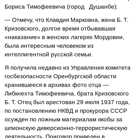
Бориса Тимофееви­ча (город Душанбе):
— Отмечу, что Клавдия Мар­ковна, жена Б. Т.
Кризовского, долгое время отбывавшая
«нака­зание» в женских лагерях Мор­довии,
была интересным челове­ком из
интеллигентной русской семьи.
Я получила недавно из Управ­ления комитета
госбезопасности Оренбургской области
хранив­шееся в архивах фото отца —
Либкнехта Тимофеевича, брата Кризовского
Б. Т. Отец был арес­тован 29 июля 1937 года,
по пос­тановлению НКВД и прокурора СССР
осужден по ложным материалам якобы за
шпионскую диверсионно-террористическую
деятельность. Приговор приведен в