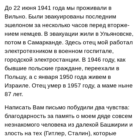
До 22 июня 1941 года мы про­живали в
Вильно. Были эвакуи­рованы последним
эшелоном за несколько часов перед вторже­
нием немцев. В эвакуации жили в Ульяновске,
потом в Самар­канде. Здесь отец мой работал
электротехником в военном гос­питале,
городской электростан­ции. В 1946 году, как
бывшие польские граждане, переехали в
Польшу, а с января 1950 года живем в
Израиле. Отец умер в 1957 году, а маме ныне
87 лет.
Написать Вам письмо побуди­ли два чувства:
благодарность за память о моем дяде совсем
не­знакомого человека из далекой Башкирии и
злость на тех (Гит­лер, Сталин), которые