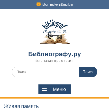
Перейти
luba_meleyz@mail.ru
к
содержимому
Библиографу.ру
Есть такая профессия
Поиск
по:
Меню
Живая память