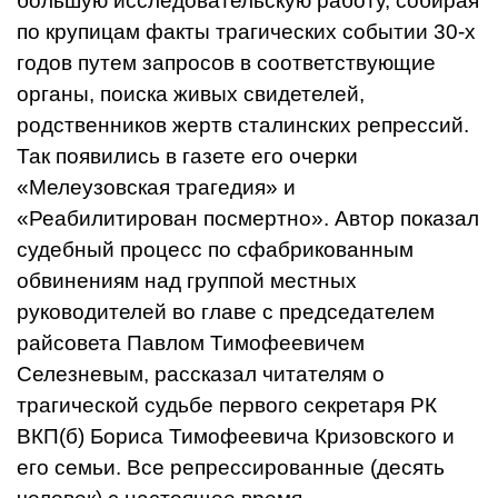
большую исследовательскую работу, собирая
по крупицам факты трагических событии 30-х
годов пу­тем запросов в соответствующие
органы, поиска живых свидетелей,
родственников жертв сталинских репрессий.
Так появились в газете его очерки
«Мелеузовская трагедия» и
«Реабилитирован посмертно». Автор показал
судебный процесс по сфабрикованным
обвинениям над группой местных
руководителей во главе с предсе­дателем
райсовета Павлом Тимофеевичем
Селезневым, расска­зал читателям о
трагической судьбе первого секретаря РК
ВКП(б) Бориса Тимофеевича Кризовского и
его семьи. Все репрессиро­ванные (десять