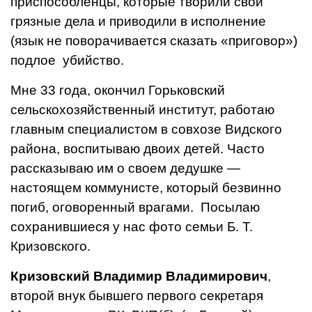
приспособ­ленцы, которые творили свои
грязные дела и приводили в исполнение
(язык не поворачи­вается сказать «приговор»)
подлое убийство.
Мне 33 года, окончил Горьковский
сельскохозяйственный инс­титут, работаю
главным специа­листом в совхозе Видского
райо­на, воспитываю двоих детей. Час­то
рассказываю им о своем де­душке —
настоящем коммунис­те, который безвинно
погиб, оговоренный врагами. Посылаю
сохранившиеся у нас фото семьи Б. Т.
Кризовского.
Кризовский Владимир Владими­рович
,
второй внук бывшего пер­вого секретаря