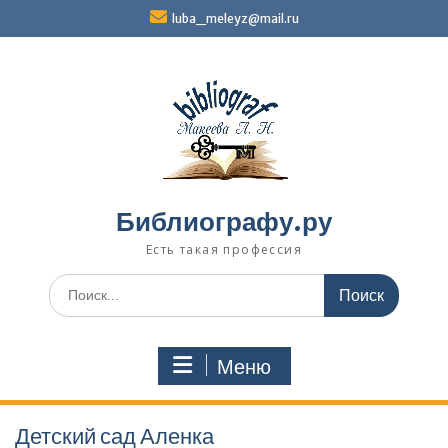
Перейти
luba_meleyz@mail.ru
к
содержимому
Библиографу.ру
Есть такая профессия
Поиск
по:
Меню
Детский сад Аленка