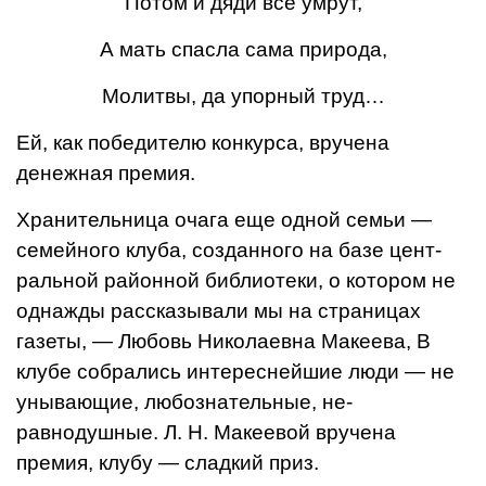
Потом и дяди все умрут,
А мать спасла сама природа,
Молитвы, да упорный труд…
Ей, как победителю конкур­са, вручена
денежная премия.
Хранительница очага еще одной семьи —
семейного клу­ба, созданного на базе цент­
ральной районной библиотеки, о котором не
однажды расска­зывали мы на страницах
газе­ты, — Любовь Николаевна Ма­кеева, В
клубе собрались ин­тереснейшие люди — не
уныва­ющие, любознательные, не­
равнодушные. Л. Н. Макеевой вручена
премия, клубу — слад­кий приз.