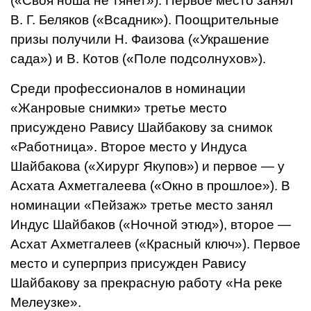
(«Своя ноша не тя­нет»). Первое место занял
В. Г. Беляков («Всадник»). Поощри­тельные
призы получи­ли Н. Фаизова («Укра­шение
сада») и В. Ко­тов («Поле подсолну­хов»).
Среди профессионалов в номинации
«Жанровые сним­ки» третье место
присуждено Равису Шайбакову за снимок
«Работница». Второе место у Индуса
Шайбакова («Хирург Якупов») и первое — у
Асхата Ахметгалеева («Окно в про­шлое»). В
номинации «Пей­заж» третье место занял
Индус Шайбаков («Ночной этюд»), второе —
Асхат Ахметгалеев («Красный ключ»). Первое
ме­сто и суперприз присужден Ра­вису
Шайбакову за прекрасную работу «На реке
Мелеузке».