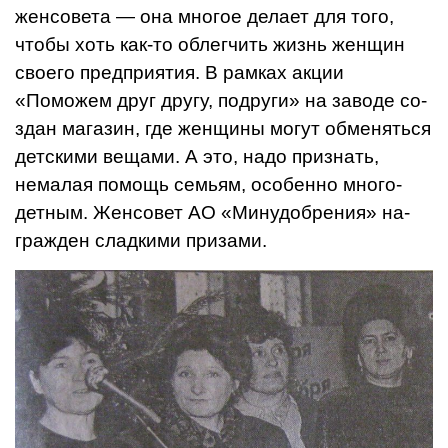
женсовета — она мно­гое делает для того,
чтобы хоть как-то облегчить жизнь женщин
своего предприятия. В рамках акции
«Поможем друг другу, подруги» на заводе со­
здан магазин, где женщины могут обменять­ся
детскими ве­щами. А это, надо признать,
немалая по­мощь семьям, особенно много­
детным. Женсо­вет АО «Минудобрения» на­
гражден сладки­ми призами.