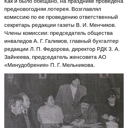
Как и было обещано, на празднике проведена
предно­вогодняя лотерея. Возглавлял
комиссию по ее проведению ответственный
секретарь ре­дакции газеты В. И. Менчиков.
Члены комиссии: председа­тель общества
инвалидов А. Г. Галимов, главный бухгалтер
редакции Л. П. Федорова, ди­ректор РДК 3. А.
Зайнеева, председатель женсовета АО
«Минудобрения» П. Г. Мель­никова.