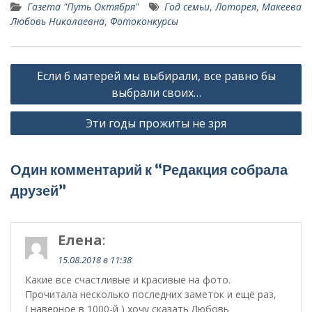
Газета "Путь Октября"
Год семьи
,
Лоторея
,
Макеева
Любовь Николаевна
,
Фотоконкурсы
Навигация
Если б матерей мы выбирали, все равно бы
по
выбрали своих…
записям
Эти годы прожиты не зря
Один комментарий к “Редакция собрала
друзей”
Елена
:
15.08.2018 в 11:38
Какие все счастливые и красивые на фото.
Прочитала несколько последних заметок и ещё раз,
( наверное в 1000-й ) хочу сказать Любовь