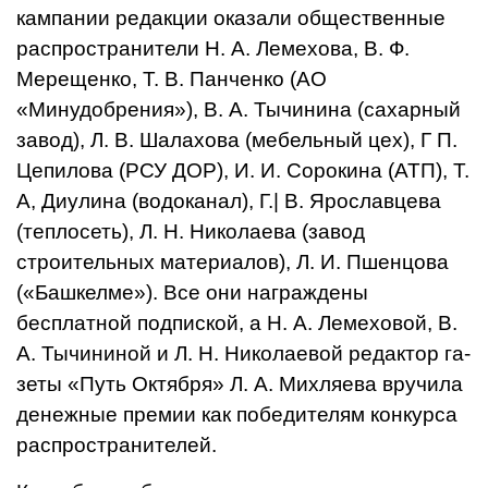
кампании редакции оказали обществен­ные
распространители Н. А. Лемехова, В. Ф.
Мерещенко, Т. В. Панченко (АО
«Минудобрения»), В. А. Тычинина (сахар­ный
завод), Л. В. Шалахова (мебельный цех), Г П.
Цепилова (РСУ ДОР), И. И. Соро­кина (АТП), Т.
А, Диулина (во­доканал), Г.| В. Ярославцева
(теплосеть), Л. Н. Николаева (завод
строительных матери­алов), Л. И. Пшенцова
(«Башкелме»). Все они награждены
бесплатной подпиской, а Н. A. Лемеховой, В.
А. Тычининой и Л. Н. Николаевой редактор га­
зеты «Путь Октября» Л. А. Михляева вручила
денежные премии как победителям кон­курса
распространителей.