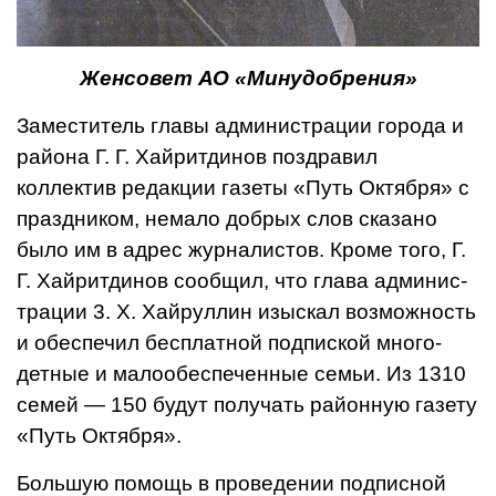
Женсовет АО «Минудобрения»
Замести­тель главы ад­министрации го­рода и
района Г. Г. Хайритдинов поздравил
коллектив редакции газеты «Путь Октября» с
праздником, немало добрых слов сказано
было им в адрес журналистов. Кроме того, Г.
Г. Хайритдинов сообщил, что глава админис­
трации 3. X. Хайруллин изыс­кал возможность
и обеспечил бесплатной подпиской много­
детные и малообеспеченные семьи. Из 1310
семей — 150 бу­дут получать районную газету
«Путь Октября».
Большую помощь в прове­дении подписной