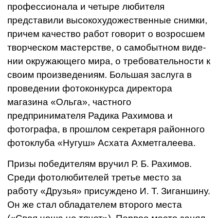
профессионала и четыре любителя
представили высокохудо­жественные снимки,
причем качество работ говорит о возросшем
творчес­ком мастерстве, о самобытном виде­
нии окружающего мира, о требова­тельности к
своим произведениям. Большая заслуга в
проведении фотоконкурса дирек­тора
магазина «Ольга», частного
предпринимателя Радика Рахимова и
фотографа, в прошлом секрета­ря районного
фо­токлуба «Нугуш»
Асхата Ахметгалеева.
Призы победите­лям вручил Р. Б. Рахи­мов.
Среди фотолюби­телей третье место за
работу «Друзья» при­суждено И. Т. Зиганшину.
Он же стал облада­телем второго места