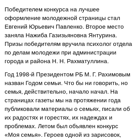
Победителем конкурса на лучшее
оформление молодеж­ной страницы стал
Евгений Юрьевич Павленко. Второе место
заняла Нажиба Газизьяновна Янтурина.
Призы побе­дителям вручила психолог от­дела
по делам молодежи при администрации
города и рай­она Н. Н. Рахматуллина.
Год 1998-й Президентом РБ М. Г. Рахимовым
назван Годом семьи. Что бы ни гово­рить, но
семья, действительно, начало начал. На
страни­цах газеты мы на протяжении года
публиковали материалы о семьях, писали об
их радос­тях и горестях, их надеждах и
проблемах. Летом был объяв­лен конкурс
«Моя семья». Ге­роев одной из зарисовок,