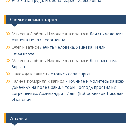
Учетчица труда. Его­рова Мария Маркеловна
Свежие комментарии
Макеева Любовь Николаевна
к записи
Лечить человека.
Узинева Нелли Георгиевна
Олег
к записи
Лечить человека. Узинева Нелли
Георгиевна
Макеева Любовь Николаевна
к записи
Летопись села
Зирган
Надежда
к записи
Летопись села Зирган
Галина Комирняя
к записи
«Помните и молитесь за всех
убиенных на поле брани, чтобы Господь простил их
согрешения». Архимандрит Илия (Бобровников Николай
Иванович)
Архивы