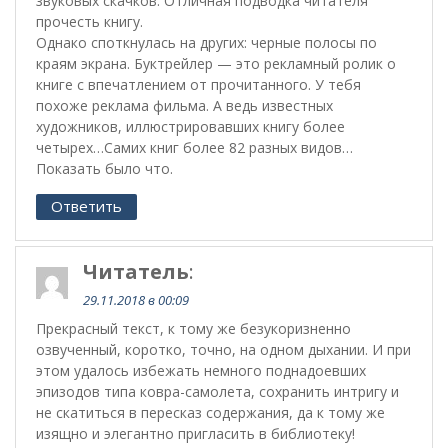
звуковых скачков. Отличная подводка читателя
прочесть книгу.
Однако споткнулась на других: черные полосы по
краям экрана. Буктрейлер — это рекламный ролик о
книге с впечатлением от прочитанного. У тебя
похоже реклама фильма. А ведь известных
художников, иллюстрировавших книгу более
четырех…Самих книг более 82 разных видов…
Показать было что.
Ответить
Читатель
:
29.11.2018 в 00:09
Прекрасный текст, к тому же безукоризненно
озвученный, коротко, точно, на одном дыхании. И при
этом удалось избежать немного поднадоевших
эпизодов типа ковра-самолета, сохранить интригу и
не скатиться в пересказ содержания, да к тому же
изящно и элегантно пригласить в библиотеку!