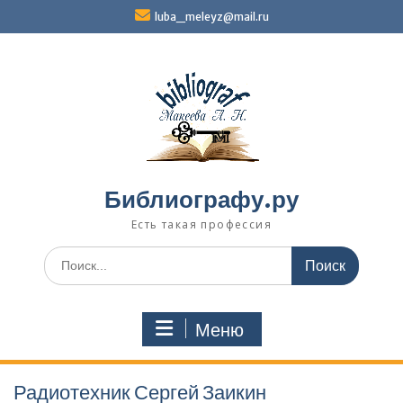
Перейти
luba_meleyz@mail.ru
к
содержимому
Библиографу.ру
Есть такая профессия
Поиск
по:
Меню
Радиотехник Сергей Заикин