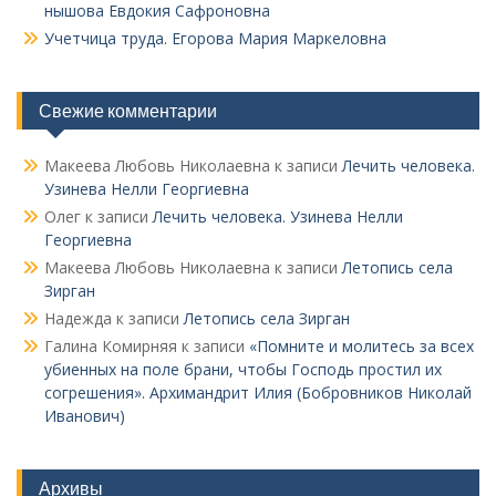
нышова Евдокия Сафроновна
Учетчица труда. Его­рова Мария Маркеловна
Свежие комментарии
Макеева Любовь Николаевна
к записи
Лечить человека.
Узинева Нелли Георгиевна
Олег
к записи
Лечить человека. Узинева Нелли
Георгиевна
Макеева Любовь Николаевна
к записи
Летопись села
Зирган
Надежда
к записи
Летопись села Зирган
Галина Комирняя
к записи
«Помните и молитесь за всех
убиенных на поле брани, чтобы Господь простил их
согрешения». Архимандрит Илия (Бобровников Николай
Иванович)
Архивы