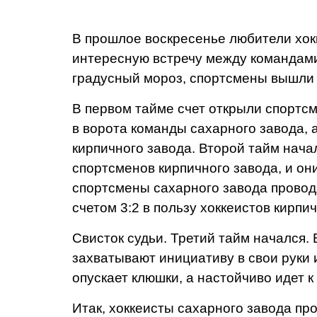
В прошлое воскресенье лю­бители хок
интересную встречу меж­ду командами
градусный мороз, спортсмены вышли н
В первом тайме счет открыли спортсм
в ворота команды сахарно­го завода, 
кирпичного завода. Второй тайм нач
спортсменов кирпичного завода, и они
спортсме­ны сахарного завода проводя
счетом 3:2 в пользу хоккеистов кирпи
Свисток судьи. Третий тайм начался.
захватывают инициативу в свои руки 
опускает клюшки, а настойчиво идет к
Итак, хоккеисты сахарного завода пр