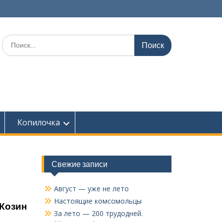
Поиск
по:
Копилочка
Свежие записи
Август — уже не лето
Настоящие комсомольцы
 Козин
За лето — 200 трудодней.