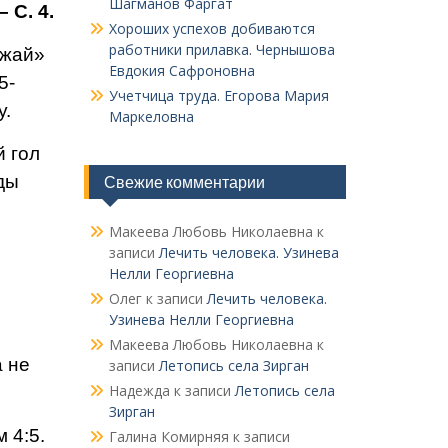
Шагманов Фаргат
 С. 4.
Хороших успехов добиваются
работники прилавка. Чер­нышова
­жай»
Евдокия Сафроновна
5-
Учетчица труда. Его­рова Мария
у.
Маркеловна
й гол
ды
Свежие комментарии
Макеева Любовь Николаевна
к
записи
Лечить человека. Узинева
Нелли Георгиевна
Олег
к записи
Лечить человека.
Узинева Нелли Георгиевна
Макеева Любовь Николаевна
к
а не
записи
Летопись села Зирган
Надежда
к записи
Летопись села
Зирган
 4:5.
Галина Комирняя
к записи