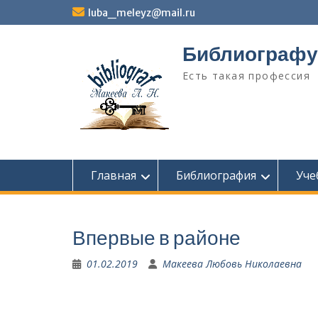
Перейти
luba_meleyz@mail.ru
к
содержимому
Библиографу
Есть такая профессия
Главная
Библиография
Уче
Впервые в районе
01.02.2019
Макеева Любовь Николаевна