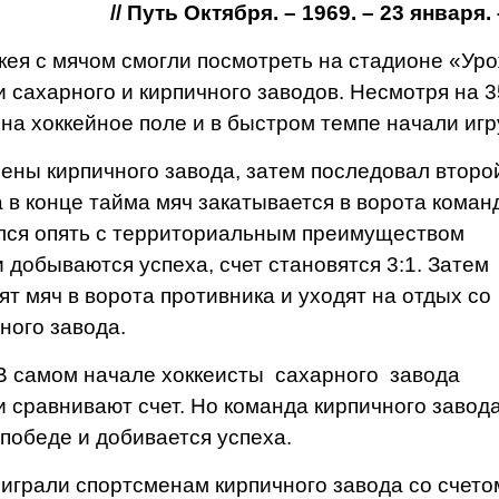
// Путь Октября. – 1969. – 23 января. –
кея с мячом смогли посмотреть на стадионе «Уро
 сахарного и кирпичного заводов. Несмотря на 3
а хоккейное поле и в быстром темпе начали игр
ены кирпичного заво­да, затем последовал второ
а в конце тайма мяч закатывается в ворота коман
ался опять с террито­риальным преимуществом
 добываются успеха, счет становятся 3:1. Затем
т мяч в ворота противника и уходят на отдых со
чного завода.
 В самом начале хоккеисты сахарного завода
и сравнивают счет. Но команда кирпичного завод
 победе и добивается успеха.
оиграли спортсменам кирпичного завода со счетом