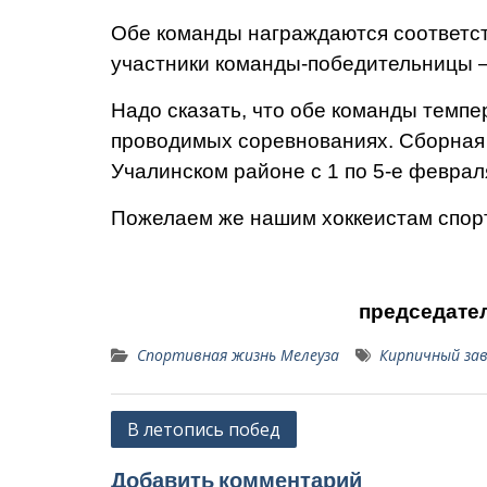
Обе команды награждаются соответс
участники команды-победительницы —
Надо сказать, что обе коман­ды темп
проводимых соревнованиях. Сборная 
Учалинском районе с 1 по 5-е феврал
Пожелаем же нашим хоккеистам спорт
председате
Спортивная жизнь Мелеуза
Кирпичный за
Навигация
В летопись побед
по
Добавить комментарий