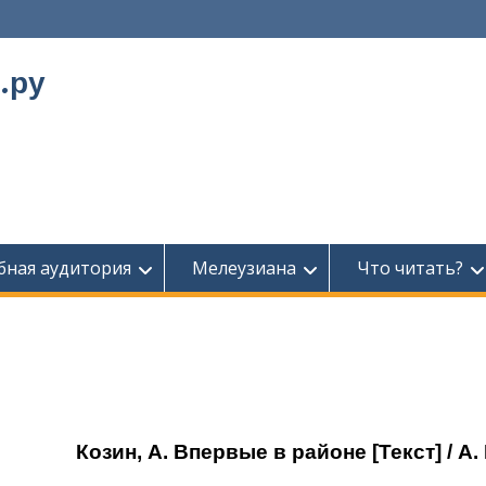
.ру
бная аудитория
Мелеузиана
Что читать?
Козин, А. Впервые в районе [Текст] / А.