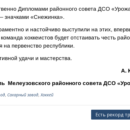
твенно Дипломами районного совета ДСО «Урожа
 значками «Снежин­ка».
ераментно и настойчиво выступили на этих, впер
команда хоккеистов будет отстаивать честь райо
я на первенство республики.
ивной удачи и мастерства.
А. 
ль Мелеузовского районного совета ДСО «Уро
вод
,
Сахарный завод
,
Хоккей
Есть рекорд тр