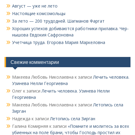
Август — уже не лето
Настоящие комсомольцы
За лето — 200 трудодней. Шагманов Фаргат
Хороших успехов добиваются работники прилавка. Чер­
нышова Евдокия Сафроновна
Учетчица труда. Его­рова Мария Маркеловна
Свежие комментарии
Макеева Любовь Николаевна
к записи
Лечить человека.
Узинева Нелли Георгиевна
Олег
к записи
Лечить человека. Узинева Нелли
Георгиевна
Макеева Любовь Николаевна
к записи
Летопись села
Зирган
Надежда
к записи
Летопись села Зирган
Галина Комирняя
к записи
«Помните и молитесь за всех
убиенных на поле брани, чтобы Господь простил их