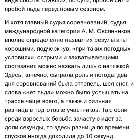
вида спорта, ставших, по сути, пробой сил и
пробой льда перед новым сезоном.
И хотя главный судья соревнований, судья
международной категории А. М. Овсянников
вполне определенно назвал их результаты
хорошими, подчеркнув: «при таких погодных
условиях», остры­ми и захватывающими
состязания мож­но назвать лишь с натяжкой.
Здесь, конечно, сыграла роль и погода: два
дня соревнований была оттепель, шел снег, и
слова «нет льда» можно было услы­шать на
трассе чаще всего, а также и сильная
разница в подготовке участ­ников. Так, если
среди взрослых борьба зачастую идет за
доли секунды, то здесь разница по времени
спусков иногда до­ходила до 10 секунд.