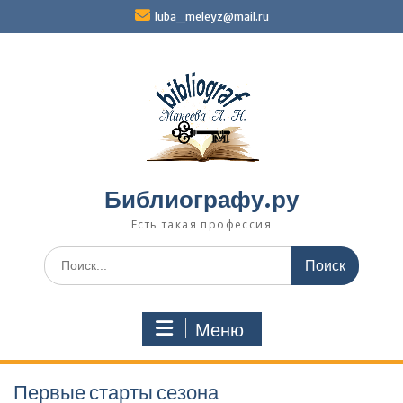
Перейти
luba_meleyz@mail.ru
к
содержимому
Библиографу.ру
Есть такая профессия
Поиск
по:
Меню
Первые старты сезона