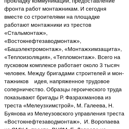
прокладку коммуникаций, предоставление
фронта работ монтажникам. И сегодня
вместе со строителями на площадке
работают монтаж­ники из трестов
«Стальмонтаж»,
«Востокнефтезаводмонтаж»,
«Башэлектромонтаж», «Монтажхимзащита»,
«Теплоизоляция», «Тепломонтаж». Всего на
пус­ковом комплексе работает око­ло 3 тысяч
человек. Между бригадами строителей и мон­
тажников идея, напряженное трудовое
соперничество. Образ­цы героического труда
показы­вают бригады Р. Фазрахманова из
треста «Мелеузхимстрой», М. Галеева, Н.
Буянова из Мелеузовского управления треста
«Востокнефтезаводмонтаж», И. Воропаева