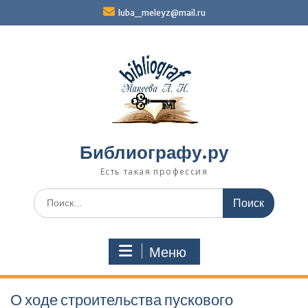
Перейти
luba_meleyz@mail.ru
к
содержимому
Библиографу.ру
Есть такая профессия
Поиск
по:
Меню
О ходе строительства пускового