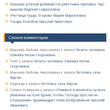
Хороших успехов добиваются работники прилавка. Чер­
нышова Евдокия Сафроновна
Учетчица труда. Его­рова Мария Маркеловна
Токарь Колобов Ни­колай Никитович
Свежие комментарии
Макеева Любовь Николаевна
к записи
Лечить человека.
Узинева Нелли Георгиевна
Олег
к записи
Лечить человека. Узинева Нелли
Георгиевна
Макеева Любовь Николаевна
к записи
Летопись села
Зирган
Надежда
к записи
Летопись села Зирган
Галина Комирняя
к записи
«Помните и молитесь за всех
убиенных на поле брани, чтобы Господь простил их
согрешения». Архимандрит Илия (Бобровников Николай
Иванович)