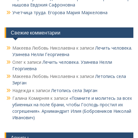
нышова Евдокия Сафроновна
Учетчица труда. Его­рова Мария Маркеловна
Свежие комментарии
Макеева Любовь Николаевна
к записи
Лечить человека.
Узинева Нелли Георгиевна
Олег
к записи
Лечить человека. Узинева Нелли
Георгиевна
Макеева Любовь Николаевна
к записи
Летопись села
Зирган
Надежда
к записи
Летопись села Зирган
Галина Комирняя
к записи
«Помните и молитесь за всех
убиенных на поле брани, чтобы Господь простил их
согрешения». Архимандрит Илия (Бобровников Николай
Иванович)
Архивы