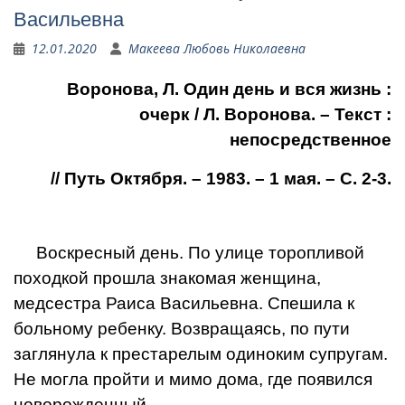
Васильев­на
12.01.2020
Макеева Любовь Николаевна
Воронова, Л. Один день и вся жизнь :
очерк / Л. Воронова. – Текст :
непосредственное
// Путь Октября. – 1983. – 1 мая. – С. 2-3.
Воскресный день. По улице торопливой
поход­кой прошла знакомая женщи­на,
медсестра Раиса Васильев­на. Спешила к
больному ре­бенку. Возвращаясь, по пути
заглянула к престарелым оди­ноким супругам.
Не могла пройти и мимо дома, где поя­вился
новорожденный.