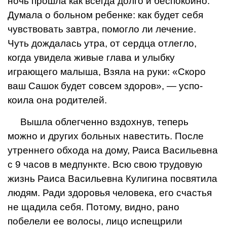
ночь прошла как всегда долго и беспокойно.
Думала о больном ре­бенке: как будет себя
чувст­вовать завтра, помогло ли ле­чение.
Чуть дождалась утра, от сердца отлегло,
когда уви­дела живые глава и улыбку
играющего малыша, Взяла на руки: «Скоро
ваш Сашок бу­дет совсем здоров», — успо­
коила она родителей.
Вышла облегченно вздохнув, теперь
можно и других боль­ных навестить.
После
утреннего обхода на дому, Раиса Васильевна
с 9 часов в медпункте.
Всю свою трудовую
жизнь Раиса Васильевна Кулигина посвятила
людям. Ради здоровья человека, его счастья
не щадила себя. По­тому, видно, рано
побелели ее волосы, лицо испещрили