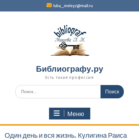
Перейти
luba_meleyz@mail.ru
к
содержимому
Библиографу.ру
Есть такая профессия
Поиск
по:
Меню
Один день и вся жизнь. Кулигина Раиса