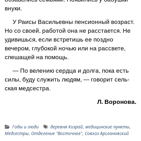
внуки.
У Раисы Васильевны пенси­онный возраст.
Но со своей, ра­ботой она не расстается. Не
удивишься, если встретишь ее поздно
вечером, глубокой ночью или на рассвете,
спешащей на помощь.
— По велению сердца и дол­га, пока есть
силы, буду слу­жить людям, — говорит сель­
ская медсестра.
Л. Воронова.
Годы и люди
деревня Кизрай
,
медицинские пункты
,
Медсестры
,
Отделение "Восточное"
,
Совхоз Арслановский