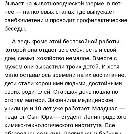
бывает на жи­вотноводческой ферме, в лет­
нее — на полевых станах, где выпускает
санбюллетени и проводит профилактические
бесе­ды.
А ведь кроме этой беспокойной работы,
которой она отдает всю себя, есть и свой
дом, семья, хозяйство немалое. Вме­сте с
мужем они вырастили троих детей. И хотя
мало ос­тавалось времени на их воспитание,
дети стали хорошими людьми, достойными
своих ро­дителей. Старшая дочь пошла по
стопам матери. Закончила медицинское
училище и 10 лет уже работает. Младшая —
педагог. Сын Юра — студент Ле­нинградского
химико-технологи­ческого института. Все
обзаве­лись семьями. Появились у бабушки