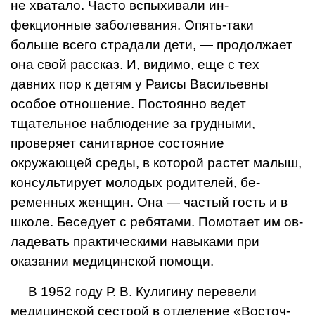
не хватало. Часто вспыхивали ин­
фекционные заболевания. Опять-таки
больше всего страдали дети, — продолжает
она свой рассказ. И, видимо, еще с тех
давних пор к детям у Раи­сы Васильевны
особое отноше­ние. Постоянно ведет
тщатель­ное наблюдение за грудными,
проверяет санитарное состоя­ние
окружающей среды, в ко­торой растет малыш,
консуль­тирует молодых родителей, бе­
ременных женщин. Она — ча­стый гость и в
школе. Беседует с ребятами. Помотает им ов­
ладевать практическими навы­ками при
оказании медицин­ской помощи.
В 1952 году Р. В. Кулигину перевели
медицинской сестрой в отделение «Восточ­