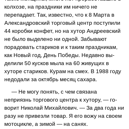
колхозе, на праздники им ничего не
перепадает. Так, известно, что к 8 Марта в
Алексан­дровский торговый центр поступили
44 коробки кон­фет, но на хутор Андреев­ский
не было выделено ни одной. Забывают
порадо­вать стариков и к таким праздникам,
как Новый год, День Победы. Недавно вы­
делили 50 кусков мыла на 60 живущих в
хуторе ста­риков. Курам на смех. В 1988 году
недодали за ок­тябрь месяц сахара.
— Не могу понять, с чем связана
неприязнь торгово­го центра к хутору, — го­
ворит Николай Михай­лович. — За два года ни
разу не привезли товар. Я его вожу на своем
мото­цикле, а зимой — на санях.