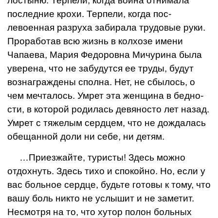
лостыню. Терпели, когда война отнимала
последние крохи. Терпели, когда пос­
левоенная разруха забира­ла трудовые руки.
Прора­ботав всю жизнь в колхо­зе имени
Чапаева, Мария Федоровна Мичурина была
уверена, что не забудутся ее труды, будут
вознаграж­дены сполна. Нет, не сбылось, о
чем мечталось. Ум­рет эта женщина в бедно­
сти, в которой родилась девяносто лет назад.
Умрет с тяжелым сердцем, что не дождалась
обещан­ной доли ни себе, ни де­тям.
…Приезжайте, туристы! Здесь можно
отдохнуть. Здесь тихо и спокойно. Но, если у
вас больное сердце, будьте готовы к тому, что
вашу боль никто не услышит и не заметит.
Не­смотря на то, что хутор полон больных