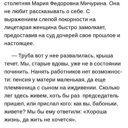
столетняя Мария Федоровна Мичурина. Она
не лю­бит рассказывать о себе. С
выражением слепой по­корности на
лицетарая женщина быстро замолкает,
предоставив на суд доче­рей свое прошлое и
настоящее.
— Труба вот у нее раз­валилась, крыша
течет. Мы, старые вдовы, уже не в состоянии
починить. Нанять работников нет возможнос­
ти: пенсия у матери ма­ленькая, да еще
племянни­ца с сыном на иждивении. Сколько
лег здесь живем, хоть бы раз председатель
пришел, или прислал ко­го: как вы, бабоньки,
жи­вете? Мы бы ему ответи­ли: «Хороша
жизнь, да жить не хочется».