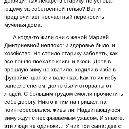
дефицитных ле­карств старику, не успева­
ющему за собственной тенью? Вот и
предпочита­ет несчастный переносить
мученья дома.
А когда-то жили они с женой Марией
Дмитриев­ной неплохо: и здоровье было, и
хозяйство. Но сто­ило старику заболеть, как
все пошло-поехало кривь и вкось. Дров в
прошлую зиму не хватило, ходили в избе в
фуфайке, шапке и валенках. Как-то их избу
занесло снегом, долго бы­ли оторваны от
людей. С большим трудом смогли прочистить
себе дорогу. Никто к ним на пришел, на
поинтересовался, живы ли. Надвигающуюся
зиму ждут с нескрываемым ужа­сом. И знаете,
эти люди не одиноки… У них три сына: два с