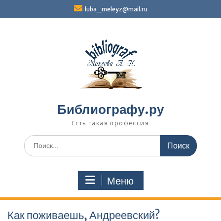
Перейти
luba_meleyz@mail.ru
к
содержимому
Библиографу.ру
Есть такая профессия
Поиск
по:
Меню
Как поживаешь, Андреевский?