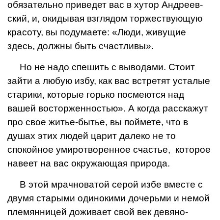
обязательно приве­дет вас в хутор Андреев­
ский, и, окидывая взглядом торжествующую
красоту, вы подумаете: «Люди, жи­вущие
здесь, должны быть счастливы».
Но не надо спешить с выводами. Стоит
зайти а любую избу, как вас встре­тят усталые
старики, кото­рые горько посмеются над
вашей восторженностью». А когда расскажут
про свое житье-бытье, вы пой­мете, что в
душах этих лю­дей царит далеко не то
спокойное умиротворенное счастье, которое
навеет на вас окружающая природа.
В этой мрачноватой се­рой избе вместе с
двумя старыми одинокими дочерь­ми и немой
племянницей доживает свой век девяно­