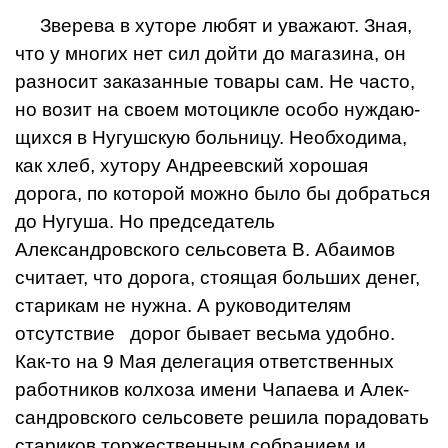
Зверева в хуторе любят и уважают. Зная,
что у многих нет сил дойти до магазина, он
разносит зака­занные товары сам. Не часто,
но возит на своем мотоцикле особо нуждаю­
щихся в Нугушскую больни­цу. Необходима,
как хлеб, хутору Андреевский хоро­шая
дорога, по которой можно было бы добраться
до Нугуша. Но председа­тель
Александровского сель­совета В. Абаимов
считает, что дорога, стоящая боль­ших денег,
старикам не нужна. А руководителям
отсутствие дорог бывает весьма удобно.
Как-то на 9 Мая делегация ответст­венных
работников колхоза имени Чапаева и Алек­
сандровского сельсовете решила порадовать
стари­ков торжественным собра­нием и