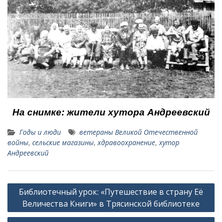
На снимке: жители хутора Андреевский
Годы и люди
ветераны Великой Отечественной
войны
,
сельские магазины
,
хдравоохранение
,
хутор
Андреевский
Навигация
Библиотечный урок: «Путешествие в страну Её
по
Величества Книги» в Трясинской библиотеке
записям