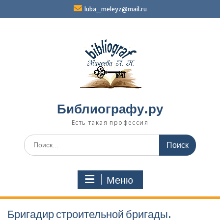
Перейти
luba_meleyz@mail.ru
к
содержимому
Библиографу.ру
Есть такая профессия
Поиск
по:
Меню
Бригадир строительной бригады.