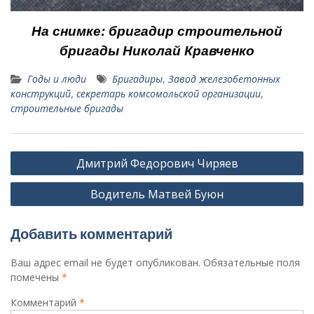
На снимке: бригадир строи­тельной
бригады Николай Кравченко
Годы и люди
Бригадиры
,
Завод железобетонных
конструкций
,
секретарь комсомольской организации
,
строительные бригады
Навигация
Дмитрий Федорович Чиряев
по
Водитель Матвей Буюн
записям
Добавить комментарий
Ваш адрес email не будет опубликован.
Обязательные поля
помечены
*
Комментарий
*