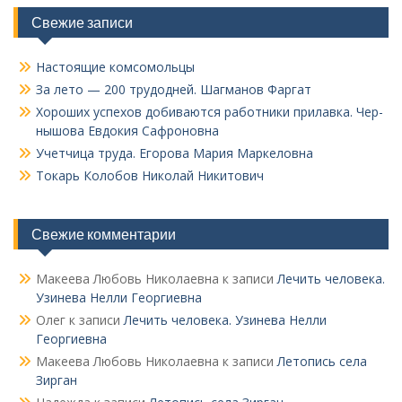
Свежие записи
Настоящие комсомольцы
За лето — 200 трудодней. Шагманов Фаргат
Хороших успехов добиваются работники прилавка. Чер­
нышова Евдокия Сафроновна
Учетчица труда. Его­рова Мария Маркеловна
Токарь Колобов Ни­колай Никитович
Свежие комментарии
Макеева Любовь Николаевна
к записи
Лечить человека.
Узинева Нелли Георгиевна
Олег
к записи
Лечить человека. Узинева Нелли
Георгиевна
Макеева Любовь Николаевна
к записи
Летопись села
Зирган