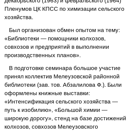
декабрьского (1963) и февральского (1964)
Пленумов ЦК КПСС по химизации сельского
хо­зяйства.
Был организован обмен опытом на тему:
«Библиоте­ки — помощники колхозов,
совхозов и предприятий в выполнении
производствен­ных планов».
В подготовке семинара большое участие
принял коллектив Мелеузовской районной
библиотеки (зав. тов. Абзалилова Ф.). Были
оформлены книжные выс­тавки:
«Интенсификация
сельского хозяйства —
путь к изобилию», «Большой химии —
широкую дорогу», стенд на базе достижений
колхо­зов, совхозов Мелеузовского