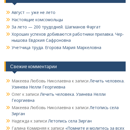
Август — уже не лето
Настоящие комсомольцы
За лето — 200 трудодней. Шагманов Фаргат
Хороших успехов добиваются работники прилавка. Чер­
нышова Евдокия Сафроновна
Учетчица труда. Его­рова Мария Маркеловна
Свежие комментарии
Макеева Любовь Николаевна
к записи
Лечить человека.
Узинева Нелли Георгиевна
Олег
к записи
Лечить человека. Узинева Нелли
Георгиевна
Макеева Любовь Николаевна
к записи
Летопись села
Зирган
Надежда
к записи
Летопись села Зирган
Галина Комирняя
к записи
«Помните и молитесь за всех