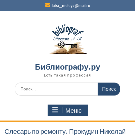
Перейти
luba_meleyz@mail.ru
к
содержимому
Библиографу.ру
Есть такая профессия
Поиск
по:
Меню
Слесарь по ремонту. Прокудин Николай