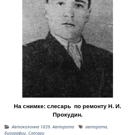
На
снимке: слесарь по ре­монту Н. И.
Прокудин.
Автоколонна 1839. Авторота
авторота
,
биографии
,
Слесари