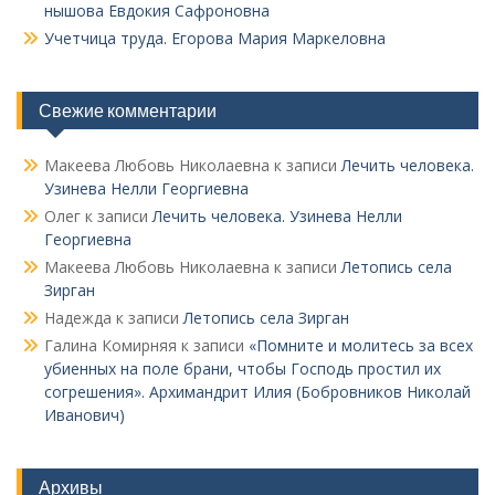
нышова Евдокия Сафроновна
Учетчица труда. Его­рова Мария Маркеловна
Свежие комментарии
Макеева Любовь Николаевна
к записи
Лечить человека.
Узинева Нелли Георгиевна
Олег
к записи
Лечить человека. Узинева Нелли
Георгиевна
Макеева Любовь Николаевна
к записи
Летопись села
Зирган
Надежда
к записи
Летопись села Зирган
Галина Комирняя
к записи
«Помните и молитесь за всех
убиенных на поле брани, чтобы Господь простил их
согрешения». Архимандрит Илия (Бобровников Николай
Иванович)
Архивы