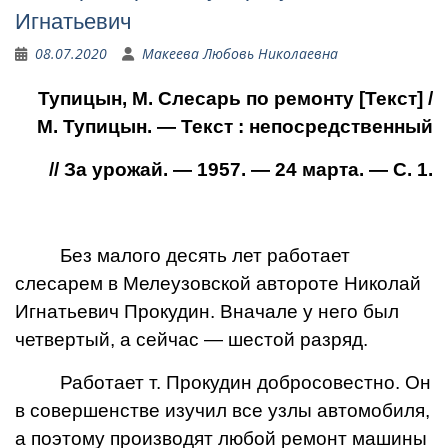
Иг­натьевич
08.07.2020
Макеева Любовь Николаевна
Тупицын, М. Слесарь по ремонту [Текст] /
М. Тупицын. — Текст : непосредственный
// За урожай. — 1957. — 24 марта. — С. 1.
Без малого десять лет ра­ботает
слесарем в Мелеузов­ской автороте Николай
Иг­натьевич Прокудин. Вначале у него был
четвертый, а сей­час — шестой разряд.
Работает т. Прокудин добро­совестно. Он
в совершенстве изучил все узлы автомобиля,
а поэтому производят любой ремонт машины