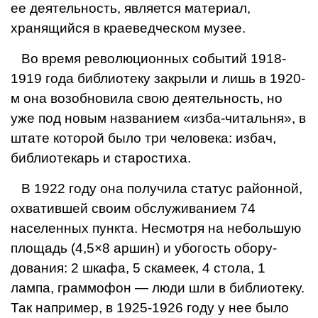
ее деятельность, является ма­териал,
хранящийся в краеведческом музее.
Во время революцион­ных событий 1918-
1919 года библиотеку закрыли и лишь в 1920-
м она во­зобновила свою деятель­ность, но
уже под новым названием «изба-читаль­ня», в
штате которой бы­ло три человека: избач,
библиотекарь и старостиха.
В 1922 году она полу­чила статус районной,
ох­ватившей своим обслужи­ванием 74
населенных пункта. Несмотря на не­большую
площадь (4,5×8 аршин) и убогость обору­
дования: 2 шкафа, 5 ска­меек, 4 стола, 1
лампа, граммофон — люди шли в библиотеку.
Так например, в 1925-1926 го­ду у нее было