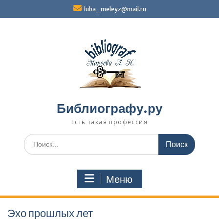
Перейти
luba_meleyz@mail.ru
к
содержимому
Библиографу.ру
Есть такая профессия
Поиск
по:
Меню
Эхо прошлых лет