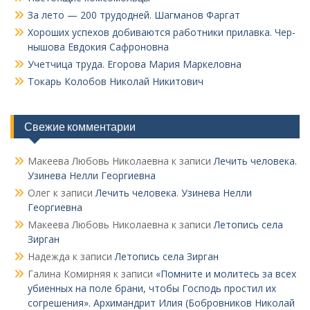
За лето — 200 трудодней. Шагманов Фаргат
Хороших успехов добиваются работники прилавка. Чер­
нышова Евдокия Сафроновна
Учетчица труда. Его­рова Мария Маркеловна
Токарь Колобов Ни­колай Никитович
Свежие комментарии
Макеева Любовь Николаевна
к записи
Лечить человека.
Узинева Нелли Георгиевна
Олег
к записи
Лечить человека. Узинева Нелли
Георгиевна
Макеева Любовь Николаевна
к записи
Летопись села
Зирган
Надежда
к записи
Летопись села Зирган
Галина Комирняя
к записи
«Помните и молитесь за всех
убиенных на поле брани, чтобы Господь простил их
согрешения». Архимандрит Илия (Бобровников Николай