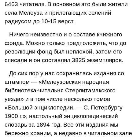
6463 чи­тателя. В основном это были жители
села Мелеуза и прилегающих селе­ний
радиусом до 10-15 верст.
Ничего неизвестно и о составе книжного
фонда. Можно только предполо­жить, что до
революции фонд был неплохой, затем его
списали и он состав­лял 3825 экземпляров.
До сих пор у нас со­хранилась издания со
штампом — «Мелеузовская народная
библиоте­ка-читальня Стерли­тамакского
уезда» и в том числе несколько томов
«Большой энциклопедии. — С. Петербургу
1900 г.», настольный энциклопеди­ческий
словарь за 1894 год. Все эти издания мы
бережно храним, а недав­но в читальном зале