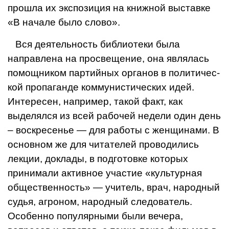
про­шла их экспозиция на книжной выставке
«В на­чале было слово».
Вся деятельность биб­лиотеки была
направлена на просвещение, она явля­лась
помощником партий­ных органов в политичес­
кой пропаганде коммуни­стических идей.
Интере­сен, например, такой факт, как
выделялся из всей рабочей недели один день
– воскресенье — для работы с женщинами. В
основном же для читате­лей проводились
лекции, доклады, в подготовке ко­торых
принимали актив­ное участие «культурная
общественность» — учи­тель, врач, народный
судья, агроном, народный следователь.
Особенно популярными были вече­ра,