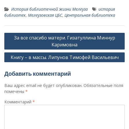
История библиотечной жизни Мелеуза
история
библиотек
,
Мелеузовская ЦБС
,
Центральная библиотека
Навигация
За все спасибо матери. Гизатуллина Миннур
по
Каримовна
записям
Книгу – в массы. Липунов Тимофей Васильевич
Добавить комментарий
Ваш адрес email не будет опубликован.
Обязательные поля
помечены
*
Комментарий
*