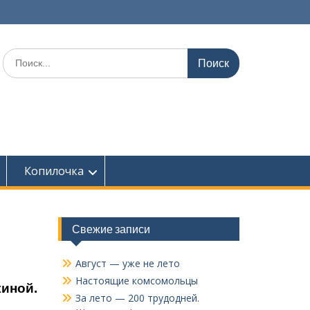
Поиск
по:
Копилочка
Свежие записи
Август — уже не лето
Настоящие комсомольцы
киной.
За лето — 200 трудодней.