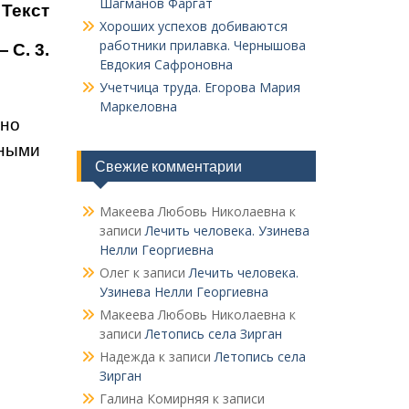
Шагманов Фаргат
 Текст
Хороших успехов добиваются
работники прилавка. Чер­нышова
 С. 3.
Евдокия Сафроновна
Учетчица труда. Его­рова Мария
Маркеловна
дно
йными
Свежие комментарии
Макеева Любовь Николаевна
к
записи
Лечить человека. Узинева
Нелли Георгиевна
Олег
к записи
Лечить человека.
Узинева Нелли Георгиевна
Макеева Любовь Николаевна
к
записи
Летопись села Зирган
Надежда
к записи
Летопись села
Зирган
Галина Комирняя
к записи