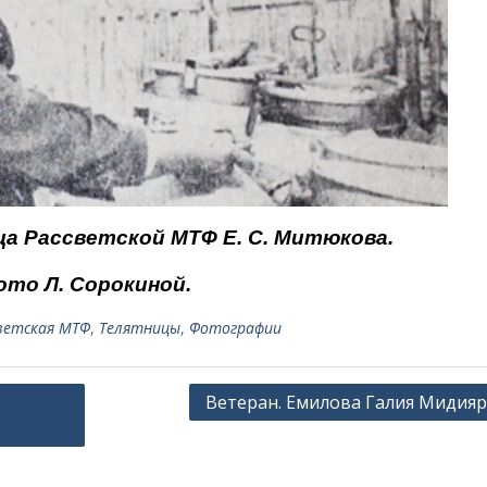
ца Рассветской МТФ Е. С. Митюкова.
ото Л. Сорокиной.
ветская МТФ
,
Телятницы
,
Фотографии
Ветеран. Емилова Галия Мидия