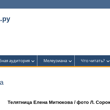
.ру
бная аудитория
Мелеузиана
Что читать?
а
Телятница Елена Митюкова / фото Л. Соро