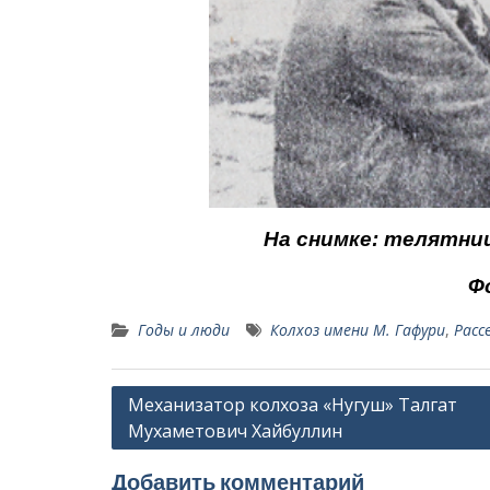
На снимке: телятни
Ф
Годы и люди
Колхоз име­ни М. Гафури
,
Расс
Навигация
Механизатор колхоза «Нугуш» Талгат
Мухаметович Хайбуллин
по
записям
Добавить комментарий