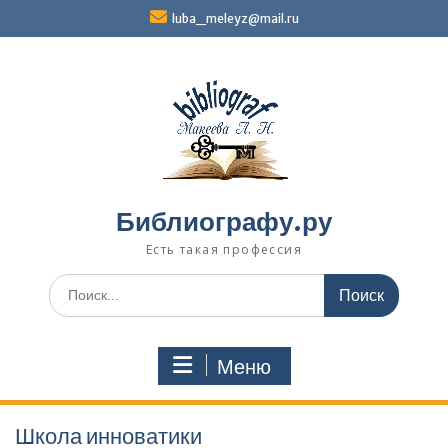
Перейти
luba_meleyz@mail.ru
к
содержимому
Библиографу.ру
Есть такая профессия
Поиск
по:
Меню
Школа инноватики