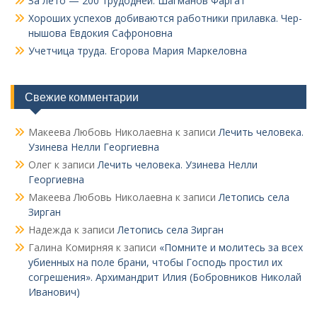
За лето — 200 трудодней. Шагманов Фаргат
Хороших успехов добиваются работники прилавка. Чер­
нышова Евдокия Сафроновна
Учетчица труда. Его­рова Мария Маркеловна
Свежие комментарии
Макеева Любовь Николаевна
к записи
Лечить человека.
Узинева Нелли Георгиевна
Олег
к записи
Лечить человека. Узинева Нелли
Георгиевна
Макеева Любовь Николаевна
к записи
Летопись села
Зирган
Надежда
к записи
Летопись села Зирган
Галина Комирняя
к записи
«Помните и молитесь за всех
убиенных на поле брани, чтобы Господь простил их
согрешения». Архимандрит Илия (Бобровников Николай
Иванович)