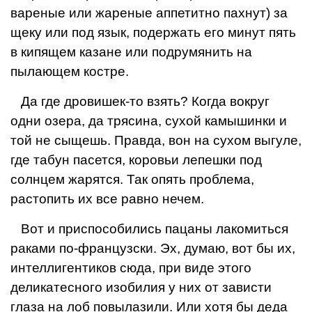
вареные или жареные аппетитно пахнут) за
щеку или под язык, подержать его минут пять
в кипящем казане или под­румянить на
пылающем костре.
Да где дровишек-то взять? Когда вокруг
одни озе­ра, да трясина, сухой камышинки и
той не сыщешь. Правда, вон на сухом выгуле,
где табун пасется, ко­ровьи лепешки под
солнцем жарятся. Так опять про­блема,
растопить их все равно нечем.
Вот и приспособились пацаны лакомиться
раками по-французски. Эх, думаю, вот бы их,
интеллигентиков сюда, при виде этого
деликатесного изобилия у них от зависти
глаза на лоб повылазили. Или хотя бы деда