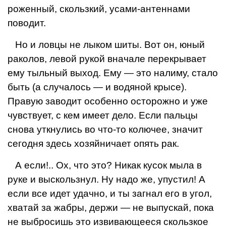
роженный, скользкий, усами-антенна­ми
поводит.
Но и ловцы не лыком шиты. Вот он, юный
раколов, левой рукой внача­ле перекрывает
ему тыльный выход. Ему — это налиму, стало
быть (а слу­чалось — и водяной крысе).
Правую заводит особенно осторожно и уже
чувствует, с кем имеет дело. Если пальцы
снова уткнулись во что-то ко­лючее, значит
сегодня здесь хозяйни­чает опять рак.
А если!.. Ох, что это? Никак кусок мыла в
руке и выскользнул. Ну надо же, упустил! А
если все идет удачно, и ты загнал его в угол,
хватай за жабры, держи — не выпускай, пока
не выбро­сишь это извивающееся скользкое