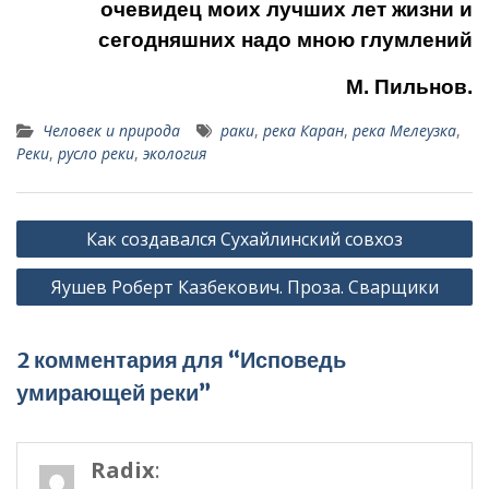
очевидец моих лучших лет жизни и
сегодняшних надо мною глумлений
М. Пильнов.
Человек и природа
раки
,
река Каран
,
река Мелеузка
,
Реки
,
русло реки
,
экология
Навигация
Как создавался Сухайлинский совхоз
по
Яушев Роберт Казбекович. Проза. Сварщики
записям
2 комментария для “Исповедь
умирающей реки”
Radix
: