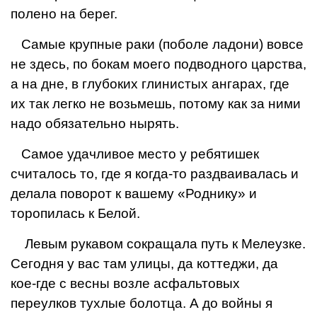
полено на берег.
Самые крупные раки (поболе ла­дони) вовсе
не здесь, по бокам моего подводного царства,
а на дне, в глу­боких глинистых ангарах, где
их так легко не возьмешь, потому как за ними
надо обязательно нырять.
Самое удачливое место у ребяти­шек
считалось то, где я когда-то раз­дваивалась и
делала поворот к ваше­му «Роднику» и
торопилась к Белой.
Левым рукавом сокращала путь к Мелеузке.
Сегодня у вас там улицы, да коттеджи, да
кое-где с весны возле асфальтовых
переулков тухлые бо­лотца. А до войны я