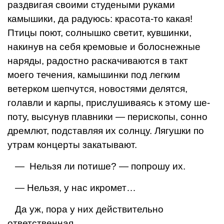
раздвигая своими студеными руками
камышики, да радуюсь: красота-то какая!
Птицы поют, солнышко светит, кув­шинки,
накинув на себя кремовые и болоснежные
наряды, радостно раскачиваются в такт
моего течения, ка­мышинки под легким
ветерком шеп­чутся, новостями делятся,
голавли и карпы, прислушиваясь к этому ше­
поту, высунув плавники — перископы, сонно
дремлют, подставляя их солн­цу. Лягушки по
утрам концерты за­катывают.
— Нельзя ли потише? — попрошу их.
— Нельзя, у нас икромет…
Да уж, пора у них действитель­но
ответственная.