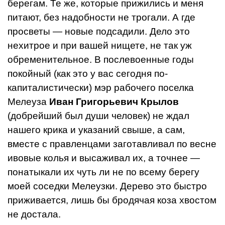
бере­гам. Те же, которые прижились и меня
питают, без на­добности не трогали. А где
просветы — новые подсади­ли. Дело это
нехитрое и при вашей нищете, не так уж
обременительное. В послевоенные годы
покойный (как это у вас сегодня по-
капиталистически) мэр рабочего поселка
Мелеуза
Иван Григорьевич Крылов
(добрей­ший был души человек) не ждал
нашего крика и указа­ний свыше, а сам,
вместе с правленцами заготавли­вал по весне
ивовые колья и высаживал их, а точнее —
понатыкали их чуть ли не по всему берегу
моей сосед­ки Мелеузки. Дерево это быстро
приживается, лишь бы бродячая коза хвостом
не достала.