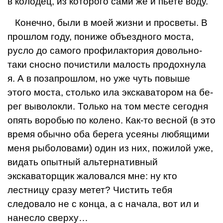
в колодец, из которого сами же и пьете воду.
Конечно, были в моей жизни и просветы. В
про­шлом году, пониже объездного моста,
русло до самого профилактория довольно-
таки сносно почистили малость продохнула
я. А в позапрошлом, но уже чуть повыше
этого моста, столько ила экскаватором на бе­
рег выволокли. Только на том месте сегодня
опять во­робью по колено. Как-то весной (в это
время обычно оба берега усеяны любящими
меня рыболовами) один из них, пожилой уже,
видать опытный альтернативный
экскаваторщик жаловался мне: ну кто
лестницу сразу метет? Чистить тебя
следовало не с конца, а с нача­ла, вот ил и
нанесло сверху…