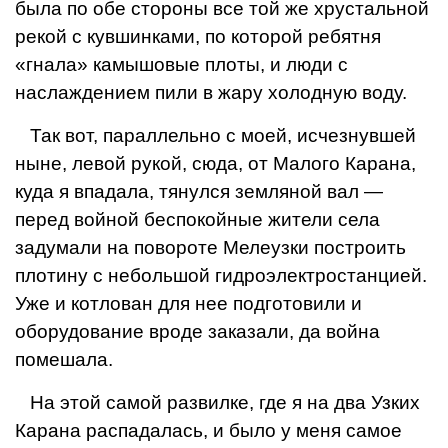
была по обе стороны все той же хрустальной
рекой с кувшинками, по которой ребятня
«гнала» камышовые плоты, и люди с
наслаждением пили в жару холод­ную воду.
Так вот, параллельно с моей, исчезнувшей
ныне, левой рукой, сюда, от Малого Карана,
куда я впадала, тянулся земляной вал —
перед во­йной беспокойные жители села
задумали на повороте Мелеузки пос­троить
плотину с небольшой гидро­электростанцией.
Уже и котлован для нее подготовили и
оборудова­ние вроде заказали, да война
поме­шала.
На этой самой развилке, где я на два Узких
Карана распадалась, и было у меня самое