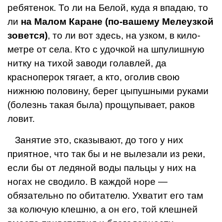
ребятенок. То ли на Белой, куда я впадаю, то
ли
на Малом Каране (по-вашему Мелеузкой
зовет­ся)
, то ли вот здесь, на узком, в кило­
метре от села. Кто с удочкой на шпулишную
нитку на тихой заводи голав­лей, да
красноперок тягает, а кто, ого­лив свою
нижнюю половину, берег цыпушными руками
(болезнь такая была) прощупывает, раков
ловит.
Занятие это, сказывают, до того у них
приятное, что так бы и не вылеза­ли из реки,
если бы от ледяной воды пальцы у них на
ногах не сводило. В каждой норе —
обязательно по обита­телю. Ухватит его там
за колючую клешню, а он его, той клешней