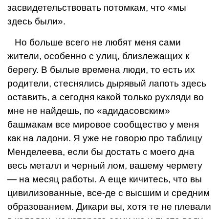
засвидетельствовать потом­кам, что «мы
здесь были».
Но больше всего не любят меня сами
жители, осо­бенно с улиц, близлежащих к
берегу. В былые време­на люди, то есть их
родители, стеснялись дырявый лапоть здесь
оставить, а сегодня какой только рухля­ди во
мне не найдешь, по «адидасовским»
башмакам все мировое сообщество у меня
как на ладони. Я уже не говорю про таблицу
Менделеева, если бы достать с моего дна
весь металл и черный лом, вашему чермету
— на месяц работы. А еще кичитесь, что вы
циви­лизованные, все-де с высшим и средним
образова­нием. Дикари вы, хотя те не плевали