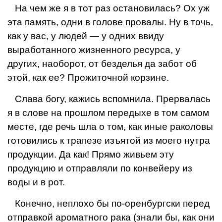
На чем же я в тот раз остановилась? Ох уж
эта память, одни в голове провалы. Ну в точь,
как у вас, у людей — у одних ввиду
выработанного жизнен­ного ресурса, у
других, наоборот, от безделья да за­бот об
этой, как ее? Прожиточной корзине.
Слава богу, кажись вспомнила. Прервалась
я в слове на прошлом передыхе в том самом
месте, где речь шла о том, как иные раколовы
готовились к тра­пезе изъятой из моего нутра
продукции. Да как! Пря­мо живьем эту
продукцию и отправляли по конвейеру из
воды и в рот.
Конечно, неплохо бы по-оренбургски перед
отправ­кой ароматного рака (знали бы, как они