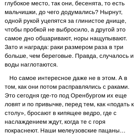
глубокое место, так они, бесенята, то есть
мальчиш­ки, до чего додумались? Нырнут,
одной рукой уцепятся за глинистое днище,
чтобы пробкой не выброси­ло, а другой это
самое дно обшаривают, норы нащупывают.
Зато и на­града: раки размером раза в три
больше, чем береговые. Правда, случалось и
воды наглотаются.
Но самое интересное даже не в этом. А в
том, как они потом рас­правлялись с раками.
Это сегодня где-то под Оренбургом их еще
ло­вят и по привычке, перед тем, как «подать к
столу», бросают в кипя­щее ведро, где с
наслаждением ждут, когда те с горя
покраснеют. Наши мелеузовские пацаны…