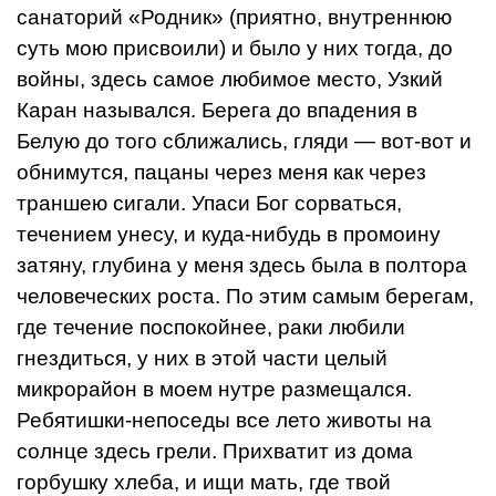
санаторий «Родник» (приятно, внутреннюю
суть мою присвоили) и было у них тогда, до
войны, здесь са­мое любимое место, Узкий
Каран на­зывался. Берега до впадения в
Белую до того сближались, гляди — вот-вот и
обнимутся, пацаны через меня как через
траншею сигали. Упаси Бог со­рваться,
течением унесу, и куда-ни­будь в промоину
затяну, глубина у меня здесь была в полтора
человечес­ких роста. По этим самым берегам,
где течение поспокойнее, раки любили
гнездиться, у них в этой части целый
микрорайон в моем нутре размещал­ся.
Ребятишки-непоседы все лето жи­воты на
солнце здесь грели. Прихва­тит из дома
горбушку хлеба, и ищи мать, где твой