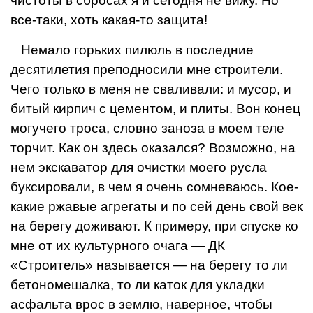
чистоты в сбро­сах я и сегодня не вижу. Но
все-таки, хоть какая-то защита!
Немало горьких пилюль в последние
десятиле­тия преподносили мне строители.
Чего только в меня не сваливали: и мусор, и
битый кирпич с цементом, и плиты. Вон конец
могучего троса, словно заноза в моем теле
торчит. Как он здесь оказался? Возможно, на
нем экскаватор для очистки моего русла
буксиро­вали, в чем я очень сомневаюсь. Кое-
какие ржавые агрегаты и по сей день свой век
на берегу доживают. К примеру, при спуске ко
мне от их культурного очага — ДК
«Строитель» называется — на берегу то ли
бето­номешалка, то ли каток для укладки
асфальта врос в землю, наверное, чтобы