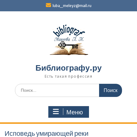
Перейти
luba_meleyz@mail.ru
к
содержимому
Библиографу.ру
Есть такая профессия
Поиск
по:
Меню
Исповедь умирающей реки