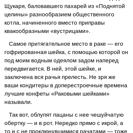
Щукаря, баловавшего пахарей из «Поднятой
це­лины» разнообразием общественного
котла, начинен­ного вместо приправы
квакообразными «вустрицами».
Самое притягательное место в раке — его
гофри­рованная шейка, с помощью которой он
под моим водным одеялом задом наперед
передвигается. В ней, этой шейке, и
заключена вся рачья прелесть. Не зря же
ваши кондитеры в доперестроечные времена
луч­шие конфеты «Раковыми шейками»
называли.
Так вот, облупят пацаны с нее чешуйчатую
оберт­ку — и в рот. Нередко прямо с икрой, а
то и с не проклю­нувшимися рачатами — тоже