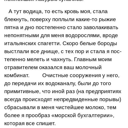
А тут водица, то есть кровь моя, стала
блекнуть, поверху поплыли какие-то рыжие
пятна и дно посте­пенно стало заволакивать
непонятными для меня во­дорослями, вроде
итальянских спагетти. Скоро белые бороды
выстлали все днище, с тех пор и стала я пос­
тепенно мелеть и чахнуть. Главным моим
отравите­лем оказался ваш молочный
комбинат. Очистные со­оружения у него,
до передачи их водоканалу, были до того
примитивные, что иной раз (на предприятиях
всег­да происходят непредвиденные порывы)
сбрасывали в меня чистейшее молоко, тем
более я прообраз «морской бухгалтерии»,
которая все спишет.