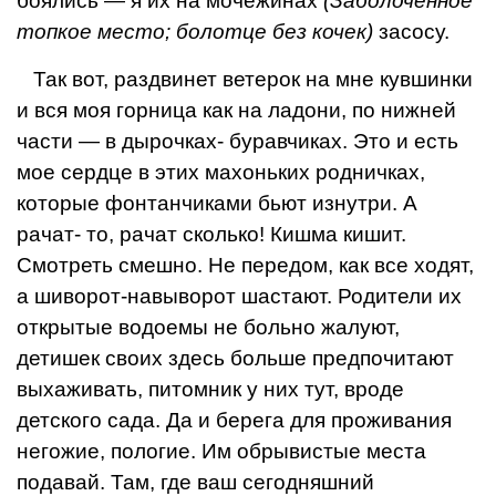
боялись — я их на мочежинах
(
Заболоченное
топкое место; болотце без кочек
)
засосу.
Так вот, раздвинет ветерок на мне кувшинки
и вся моя горница как на ладони, по нижней
части — в дырочках- буравчиках. Это и есть
мое сердце в этих махоньких родничках,
которые фонтанчиками бьют изнутри. А
рачат- то, рачат сколько! Кишма кишит.
Смотреть смешно. Не передом, как все хо­дят,
а шиворот-навыворот шастают. Родители их
открытые водоемы не больно жалуют,
детишек своих здесь больше предпочитают
выхаживать, питомник у них тут, вроде
детского сада. Да и берега для проживания
не­гожие, пологие. Им обрывистые мес­та
подавай. Там, где ваш сегодняш­ний