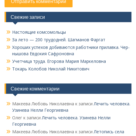
Свежие записи
Настоящие комсомольцы
За лето — 200 трудодней. Шагманов Фаргат
Хороших успехов добиваются работники прилавка. Чер­
нышова Евдокия Сафроновна
Учетчица труда. Его­рова Мария Маркеловна
Токарь Колобов Ни­колай Никитович
Свежие комментарии
Макеева Любовь Николаевна
к записи
Лечить человека.
Узинева Нелли Георгиевна
Олег
к записи
Лечить человека. Узинева Нелли
Георгиевна
Макеева Любовь Николаевна
к записи
Летопись села