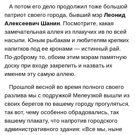
А потом его дело продолжил тоже большой
патри­от своего города, бывший мэр
Леонид
Алексеевич Шанин
. Посмотрите, какая
замечательная аллея из плакучих ив по всей
насыпи. Юным рыбакам и люби­телям крепких
напитков под ее кронами — истинный рай.
По-доброму то, обоим этим мэрам памятную
доску при входе закрепить и назвать их
именем эту самую ал­лею.
Прошлой весной во время полного своего
разли­ва мы с подружкой Мелеузкой вышли из
своих бере­гов по вашему городу прогуляться,
так вот, чему осо­бенно обрадовались, так
вашему плакату, что напро­тив городского
административного здания: «Все мы, ныне