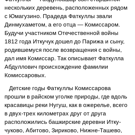
несколь­ких деревень, расположенных рядом
с Юмагузино. Прадеда Фаткуллы звали
Динмухаметом, а его отца — Ко­миссаром.
Будучи участником Оте­чественной войны
1812 года Иткучук дошел до Парижа и сыну,
родив­шемуся после возвращения с вой­ны,
дал имя Комиссар. Так описыва­ет Фаткулла
Абдуллович происхож­дение фамилии
Комиссаровых.
Детские годы Фаткуллы Комисса­рова
прошли в райском уголке при­роды, где вдоль
красавицы реки Нугуш, как в ожерелье, всего
в двух-трех километрах друг от друга
располо­жились башкирские деревни Итку­
чуково, Абитово, Зириково, Нижне-Ташево,