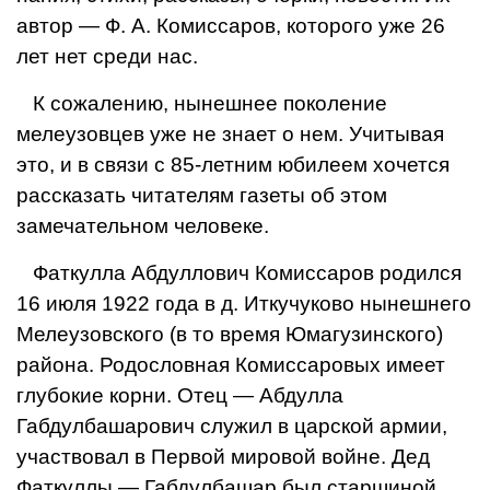
автор — Ф. А. Комиссаров, которого уже 26
лет нет среди нас.
К сожалению, нынешнее поколе­ние
мелеузовцев уже не знает о нем. Учитывая
это, и в связи с 85-летним юбилеем хочется
рассказать чита­телям газеты об этом
замечатель­ном человеке.
Фаткулла Абдуллович Комиссаров родился
16 июля 1922 года в д. Иткучуково нынешнего
Мелеузовского (в то время Юмагузинского)
района. Родословная Комиссаровых имеет
глубокие корни. Отец — Аб­дулла
Габдулбашарович служил в царской армии,
участвовал в Первой мировой войне. Дед
Фаткуллы — Габдулбашар был старшиной