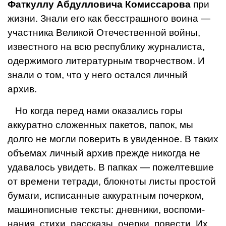
Фаткуллу Абдулловича Комиссарова
при
жизни. Знали его как бесстрашного воина —
участника Великой Отечественной войны,
известного на всю республику журналиста,
одержимого литератур­ным творчеством. И
знали о том, что у него остался личный
архив.
Но когда перед нами оказались горы
аккуратно сложенных пакетов, папок, мы
долго не могли поверить в увиденное. В таких
объемах лич­ный архив прежде никогда не
уда­валось увидеть. В папках — пожел­тевшие
от времени тетради, блокно­ты листы простой
бумаги, исписан­ные аккуратным почерком,
машино­писные тексты: дневники, воспоми­
нания, стихи, рассказы, очерки, пове­сти. Их