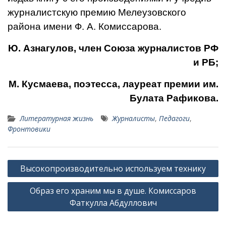
журна­листскую премию Мелеузовского
района имени Ф. А. Комиссарова.
Ю. Азнагулов, член Союза журналистов РФ
и РБ;
М. Кусмаева, поэтесса, лауреат премии им.
Булата Рафикова.
Литературная жизнь
Журналисты
,
Педагоги
,
Фронтовики
Навигация
Высокопроизводительно используем технику
по
Образ его храним мы в душе. Ко­миссаров
записям
Фаткулла Абдуллович