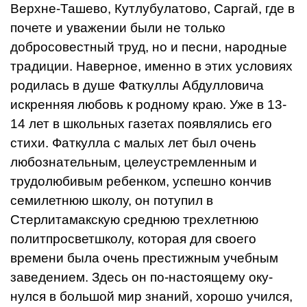
Верхне-Ташево, Кутлубулатово, Саргай, где в
почете и уважении были не только
добросовестный труд, но и песни, народные
традиции. Наверное, именно в этих условиях
родилась в душе Фаткуллы Абдул­ловича
искренняя любовь к родному краю. Уже в 13-
14 лет в школь­ных газетах появлялись его
стихи. Фаткулла с малых лет был очень
любознательным, целеустремленным и
трудолюбивым ребенком, успешно кончив
семилетнюю школу, он по­тупил в
Стерлитамакскую среднюю трехлетнюю
политпросветшколу, которая для своего
времени была очень престижным учебным
заведением. Здесь он по-настоящему оку­
нулся в большой мир знаний, хоро­шо учился,