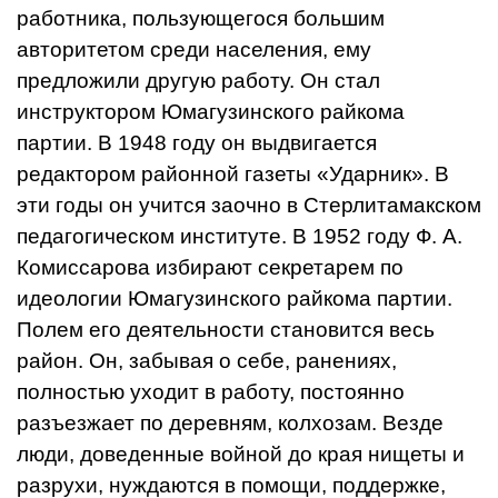
работника, пользующегося большим
авторитетом среди насе­ления, ему
предложили другую ра­боту. Он стал
инструктором Юмагузинского райкома
партии. В 1948 году он выдвигается
редактором районной газеты «Ударник». В
эти годы он учится заочно в Стерлита­макском
педагогическом институте. В 1952 году Ф. А.
Комиссарова из­бирают секретарем по
идеологии Юмагузинского райкома партии.
Полем его деятельности становит­ся весь
район. Он, забывая о себе, ранениях,
полностью уходит в рабо­ту, постоянно
разъезжает по дерев­ням, колхозам. Везде
люди, доведен­ные войной до края нищеты и
раз­рухи, нуждаются в помощи, поддер­жке,