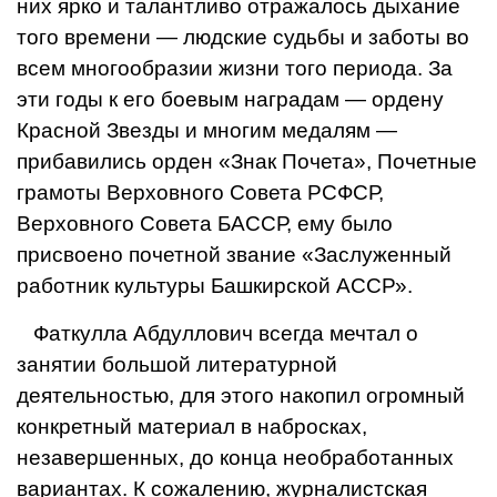
них ярко и талантливо отражалось дыхание
того времени — людские судьбы и заботы во
всем многообразии жиз­ни того периода. За
эти годы к его боевым наградам — ордену
Красной Звезды и многим медалям —
прибавились орден «Знак Почета», По­четные
грамоты Верховного Сове­та РСФСР,
Верховного Совета БАССР, ему было
присвоено почет­ной звание «Заслуженный
работник культуры Башкирской АССР».
Фаткулла Абдуллович всегда меч­тал о
занятии большой литератур­ной
деятельностью, для этого нако­пил огромный
конкретный матери­ал в набросках,
незавершенных, до конца необработанных
вариантах. К сожалению, журналистская