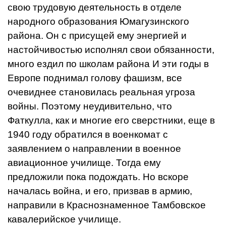
свою трудовую деятельность в отделе
народного образо­вания Юмагузинского
района. Он с присущей ему энергией и
настойчивостью исполнял свои обязанно­сти,
много ездил по школам района И эти годы в
Европе поднимал го­лову фашизм, все
очевиднее становилась реальная угроза
войны. По­этому неудивительно, что
Фаткулла, как и многие его сверстники, еще в
1940 году обратился в военкомат с
заявлением о направлении в воен­ное
авиационное училище. Тогда ему
предложили пока подождать. Но вскоре
началась война, и его, призвав в армию,
направили в Красно­знаменное Тамбовское
кавалерий­ское училище.