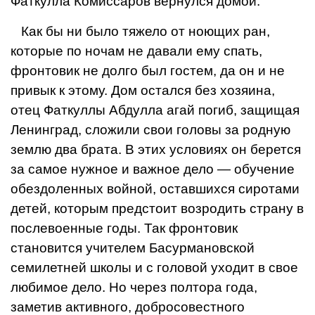
Фаткулла Комиссаров вернул­ся домой.
Как бы ни было тяжело от ною­щих ран,
которые по ночам не дава­ли ему спать,
фронтовик не долго был гостем, да он и не
привык к это­му. Дом остался без хозяина,
отец
Фаткуллы Абдулла агай погиб, защи­щая
Ленинград, сложили свои голо­вы за родную
землю два брата. В этих условиях он берется
за самое нужное и важное дело — обучение
обездоленных войной, оставшихся сиротами
детей, которым предсто­ит возродить страну в
послевоенные годы. Так фронтовик
становится учителем Басурмановской
семилетней школы и с головой уходит в свое
любимое дело. Но через полтора года,
заметив активного, добросове­стного