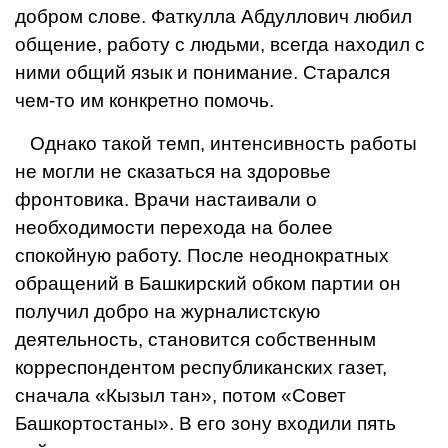
добром слове. Фаткулла Абдул­лович любил
общение, работу с людьми, всегда находил с
ними об­щий язык и понимание. Старался
чем-то им конкретно помочь.
Однако такой темп, интенсивность работы
не могли не сказаться на здоровье
фронтовика. Врачи наста­ивали о
необходимости перехода на более
спокойную работу. После не­однократных
обращений в Башкир­ский обком партии он
получил доб­ро на журналистскую
деятельность, становится собственным
корреспон­дентом республиканских газет,
сначала «Кызыл тан», потом «Совет
Башкортостаны». В его зону входи­ли пять