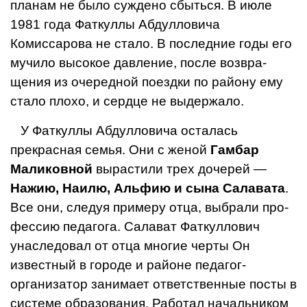
планам не было суждено сбыться. В июле
1981 года Фаткул­лы Абдулловича
Комиссарова не стало. В последние годы его
мучи­ло высокое давление, после возвра­
щения из очередной поездки по району ему
стало плохо, и сердце не выдержало.
У Фаткуллы Абдулловича оста­лась
прекрасная семья. Они с же­ной
Гамбар
Маликовной
вырастили трех дочерей —
Нажию, Наилю, Альфию и сына Салавата
.
Все они, следуя примеру отца, выбрали про­
фессию педагога. Салават Фаткуллович
унаследовал от отца многие черты Он
известный в городе и районе педагог-
организатор занимает ответственные посты в
системе образования. Работал начальни­ком