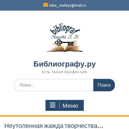
Перейти
luba_meleyz@mail.ru
к
содержимому
Библиографу.ру
Есть такая профессия
Поиск
по:
Меню
Неутоленная жажда творчества…