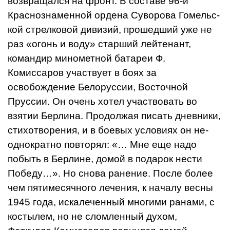
возвращался на фронт. В составе 96-й
Краснозна­менной ордена Суворова Гомельс­
кой стрелковой дивизий, прошедший уже не
раз «огонь и воду» старший лейтенант,
командир минометной батареи Ф.
Комиссаров участвует в боях за
освобождение Белоруссии, Восточной
Пруссии. Он очень хотел участвовать во
взятии Берлина. Про­должая писать дневники,
стихотво­рения, и в боевых условиях он не­
однократно повторял: «… Мне еще надо
побыть в Берлине, домой в подарок нести
Победу…». Но снова ра­нение. После более
чем пятимесяч­ного лечения, к началу весны
1945 года, искалеченный многими рана­ми, с
костылем, но не сломленный духом,