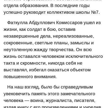
отдела образования. В последние годы
успешно руководит коллективом школы №7.
Фаткулла Абдуллович Комиссаров ушел из
жизни, как солдат в бою, ос­тавив
незавершенные дела, нереализованные,
сокровенные, светлые планы, замыслы и
неутоленную жаж­ду творчества. Он всю
жизнь оста­вался человеком исключительного
такта и скромности, никогда себя не
выставлял, избегал оказаться объек­том
повышенного внимания.
На наш взгляд, было бы справед­ливым
увековечить память этого за­мечательного
человека — воина, жур­налиста, писателя,
издав книгу с его произведениями и учредив