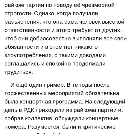
райком партии по поводу её чрез­мерной
строгости. Однако, когда получали
разъяснения, что она сама человек вы­сокой
ответственности и этого требует от других,
чтоб они добросовестно выполня­ли все свои
обязанности и в этом нет ни­какого
злоупотребления, с такими довода­ми
соглашались и спокойно продолжали
трудиться.
И ещё один пример. В те годы после
торжественных мероприятий обязатель­на
была концертная программа. На сле­дующий
день в РДК приходили из райко­ма партии и,
собрав коллектив, обсужда­ли концертные
номера. Разумеется, были и критические