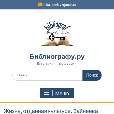
Перейти
luba_meleyz@mail.ru
к
содержимому
Библиографу.ру
Есть такая профессия
Поиск
по:
Меню
Жизнь, отданная культуре. Зайнеева