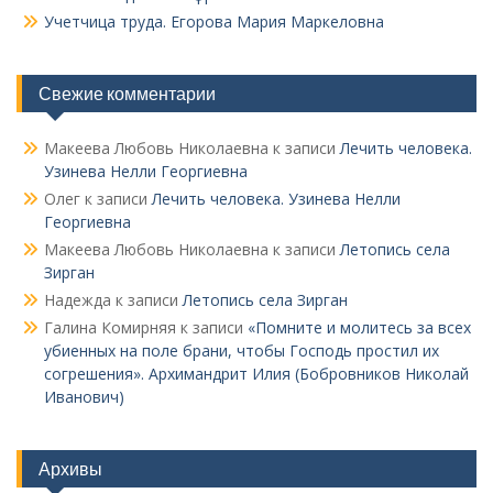
Учетчица труда. Его­рова Мария Маркеловна
Свежие комментарии
Макеева Любовь Николаевна
к записи
Лечить человека.
Узинева Нелли Георгиевна
Олег
к записи
Лечить человека. Узинева Нелли
Георгиевна
Макеева Любовь Николаевна
к записи
Летопись села
Зирган
Надежда
к записи
Летопись села Зирган
Галина Комирняя
к записи
«Помните и молитесь за всех
убиенных на поле брани, чтобы Господь простил их
согрешения». Архимандрит Илия (Бобровников Николай
Иванович)
Архивы