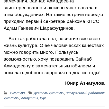
замечания. Зайнаб Ахмаде­евна
заинтересованно и активно участво­вала в
этих обсуждениях. На такие встре­чи нередко
приходил первый секретарь райкома КПСС
Адгам Ганеевич Шарафут­динов.
Вот так работала она, посвятив всю свою
жизнь культуре. О её человеческих качествах
можно говорить много. Пользу­ясь
возможностью, хочу поздравить Зай­наб
Ахмадеевну с замечательным юбиле­ем и
пожелать доброго здоровья на дол­гие годы!
Юнир Азнагулов.
Культура
Деятель культуры
,
заслуженный работник
культуры
,
Концерты
,
РДК