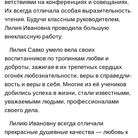
ветствиями на конференциях и
совещаниях.
Их всегда отлича­ла особая выразительность
чте­ния. Будучи классным руководи­телем,
Лилия Ивановна проводи­ла большую
внеклассную работу.
Лилия Савко умело вела сво­их
воспитанников по тропинкам любви и
доброты, зажигая в их трепетных сердцах
огонёк любо­знательности, веры в справедли­
вость и веры в себя.
Многие из её учеников
доби­лись успеха в жизни, стали из­вестными,
уважаемыми людьми, профессионалами
своего дела.
Лилию Ивановну всегда отли­чали
прекрасные душевные ка­чества — любовь к