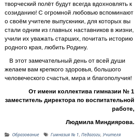
творческий по­лёт будут всегда вдохновлять к
созиданию! С огромной любо­вью вспоминают
о своём учите­ле выпускники, для которых вы
стали одним из главных настав­ников в жизни,
учили их уважать старших, почитать историю
род­ного края, любить Родину.
В этот замечательный день от всей души
желаем вам крепкого здоровья, большого
человеческо­го счастья, мира и благополучия!
От имени коллектива гимназии № 1
заместитель директора по воспитательной
работе,
Людмила Миндиярова.
Образование
Гимназия № 1
,
Педагоги
,
Учителя