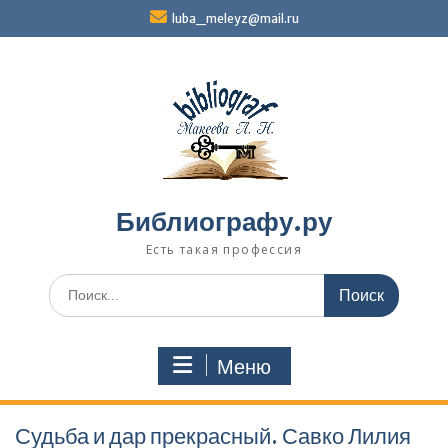
Перейти
luba_meleyz@mail.ru
к
содержимому
Библиографу.ру
Есть такая профессия
Поиск
по:
Меню
Судьба и дар прекрасный. Савко Лилия