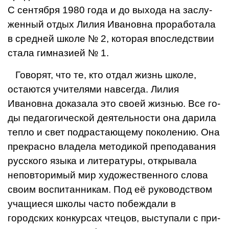
С сентября 1980 года и до выхода на заслу­
женный отдых Лилия Ивановна проработала
в средней школе № 2, которая впоследствии
стала гимназией № 1.
Говорят, что те, кто отдал жизнь школе,
остаются учителями на­всегда. Лилия
Ивановна дока­зала это своей жизнью. Все го­
ды педагогической деятельности она дарила
тепло и свет подрас­тающему поколению. Она
пре­красно владела методикой пре­подавания
русского языка и ли­тературы, открывала
неповтори­мый мир художественного слова
своим воспитанникам. Под её ру­ководством
учащиеся школы ча­сто побеждали в
городских кон­курсах чтецов, выступали с при­