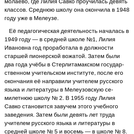
молаево, где Лилия Савко про­училась девять
классов. Среднюю школу она окончила в 1948
году уже в Мелеузе.
Её педагогическая деятель­ность началась в
1949 году — в средней школе №1, Лилия
Ивановна год проработала в долж­ности
старшей пионерской во­жатой. Затем были
два года учё­бы в Стерлитамакском государ­
ственном учительском институте, после его
окончания её напра­вили учителем русского
языка и литературы в Мелеузовскую се­
милетнюю школу № 2. В 1955 го­ду Лилия
Савко становится завучем этого учебного
заведения. Затем были девять лет труда
учителем русского языка и лите­ратуры в
средней школе № 5 и восемь — в школе № 8.