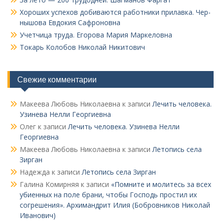
Хороших успехов добиваются работники прилавка. Чер­
нышова Евдокия Сафроновна
Учетчица труда. Его­рова Мария Маркеловна
Токарь Колобов Ни­колай Никитович
Свежие комментарии
Макеева Любовь Николаевна
к записи
Лечить человека.
Узинева Нелли Георгиевна
Олег
к записи
Лечить человека. Узинева Нелли
Георгиевна
Макеева Любовь Николаевна
к записи
Летопись села
Зирган
Надежда
к записи
Летопись села Зирган
Галина Комирняя
к записи
«Помните и молитесь за всех
убиенных на поле брани, чтобы Господь простил их
согрешения». Архимандрит Илия (Бобровников Николай
Иванович)