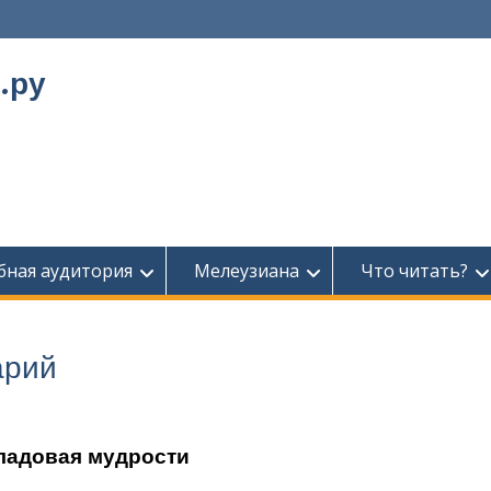
.ру
бная аудитория
Мелеузиана
Что читать?
арий
ладовая мудрости