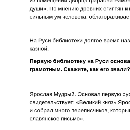
из помещений дворца фараона Рамзес
души». По мнению древних египтян кн
силь­ным ум человека, облагораживает
На Руси библиотеки долгое время на
казной.
Первую библиотеку на Руси основ
грамотным. Скажите, как его звали?
Ярослав Мудрый. Основал первую русс
свидетельствует: «Великий князь Ярос
и собрал много переписчиков, которым
славян­ское письмо».