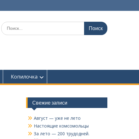
Поиск
по:
Копилочка
Свежие записи
Август — уже не лето
Настоящие комсомольцы
За лето — 200 трудодней.