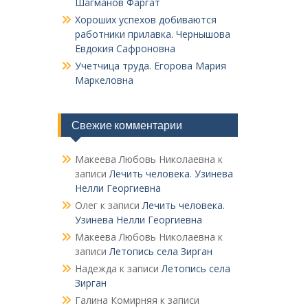
Шагманов Фаргат
Хороших успехов добиваются
работники прилавка. Чер­нышова
Евдокия Сафроновна
Учетчица труда. Его­рова Мария
Маркеловна
Свежие комментарии
Макеева Любовь Николаевна
к
записи
Лечить человека. Узинева
Нелли Георгиевна
Олег
к записи
Лечить человека.
Узинева Нелли Георгиевна
Макеева Любовь Николаевна
к
записи
Летопись села Зирган
Надежда
к записи
Летопись села
Зирган
Галина Комирняя
к записи