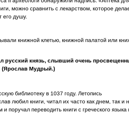
а II археологи обнаружили надпись: «Аптека дл
иги, можно сравнить с лекарством, которое дела
 его душу.
зывали книжной клетью, книжной палатой или кн
ал русский князь, слывший очень просвещенн
 (Яро­слав Мудрый.)
кую библиотеку в 1037 году. Летопись
лав любил книги, читал их часто как днем, так и 
 и поручал переводить книги с греческого языка 