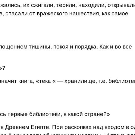
жа­лись, их сжигали, теряли, находили, открывал
, спасали от вражеского нашествия, как са­мое
ощением ти­шины, покоя и порядка. Как и во все
»?
начит книга, «тека « — хра­нилище, т.е. библиот
ись первые библиотеки, в какой стране?»
в Древнем Египте. При раскопках над входом в о