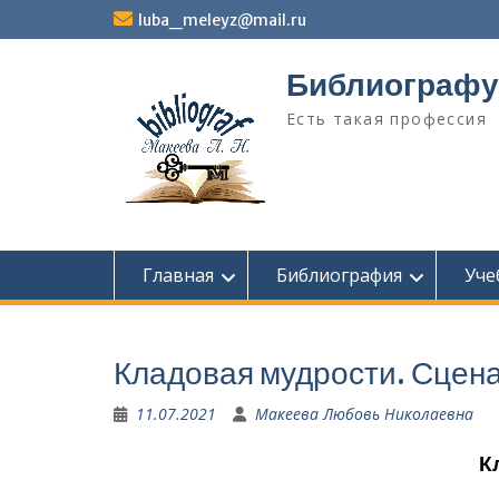
Перейти
luba_meleyz@mail.ru
к
содержимому
Библиографу
Есть такая профессия
Главная
Библиография
Уче
Кладовая мудрости. Сцен
11.07.2021
Макеева Любовь Николаевна
К