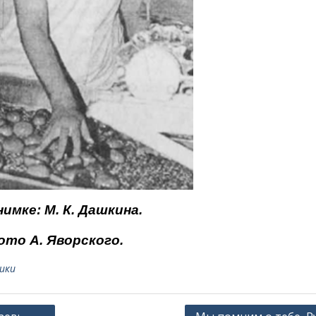
нимке: М. К. Дашкина.
ото А. Яворского.
ики