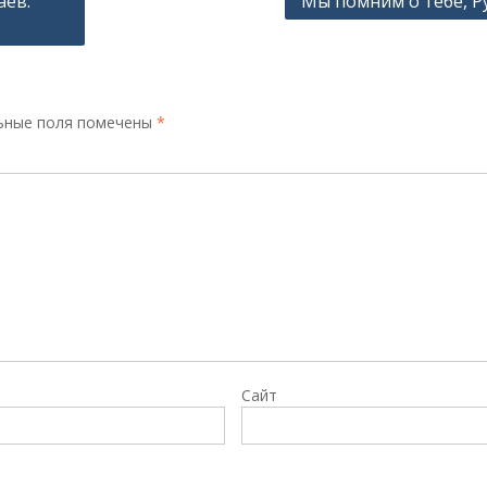
аев:
Мы помним о тебе, Р
ьные поля помечены
*
Сайт