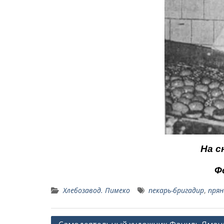
На с
Ф
Хлебозавод. Пимеко
пекарь-бри­гадир
,
прян
Навигация