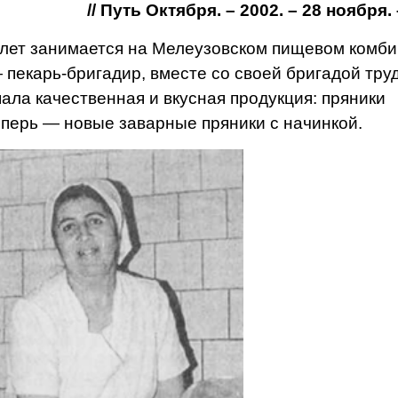
// Путь Октября. – 2002. – 28 ноября. –
лет зани­мается на Мелеузовском пищевом комб
 пекарь-бри­гадир, вместе со своей бригадой тру
пала качественная и вкусная продукция: пряники
еперь — новые заварные пря­ники с начинкой.