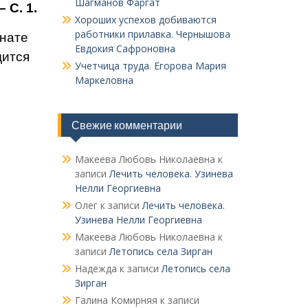
Шагманов Фаргат
 С. 1.
Хороших успехов добиваются
работники прилавка. Чер­нышова
инате
Евдокия Сафроновна
дится
Учетчица труда. Его­рова Мария
Маркеловна
Свежие комментарии
Макеева Любовь Николаевна
к
записи
Лечить человека. Узинева
Нелли Георгиевна
Олег
к записи
Лечить человека.
Узинева Нелли Георгиевна
Макеева Любовь Николаевна
к
записи
Летопись села Зирган
Надежда
к записи
Летопись села
Зирган
Галина Комирняя
к записи