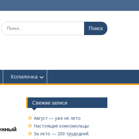
Поиск
по:
Копилочка
Свежие записи
Август — уже не лето
Настоящие комсомольцы
венный
За лето — 200 трудодней.