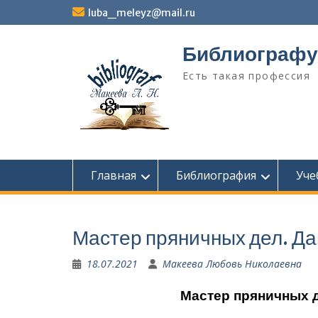
Перейти
luba_meleyz@mail.ru
к
содержимому
Библиографу
Есть такая профессия
Главная
Библиография
Уче
Мастер пряничных дел. Д
18.07.2021
Макеева Любовь Николаевна
Мастер пряничных де