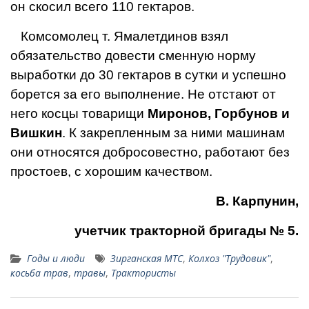
он скосил всего 110 гектаров.
Комсомолец т. Ямалетдинов взял
обязательство довести сменную норму
выработки до 30 гектаров в сутки и успешно
борется за его выполнение. Не отстают от
него косцы товарищи
Миронов, Горбунов и
Вишкин
. К закрепленным за ними машинам
они относятся добросовестно, работают без
простоев, с хорошим качеством.
В. Карпунин,
учетчик тракторной бригады № 5.
Годы и люди
Зирганская МТС
,
Колхоз "Трудовик"
,
косьба трав
,
травы
,
Трактористы