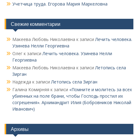
Учетчица труда. Его­рова Мария Маркеловна
Свежие комментарии
Макеева Любовь Николаевна
к записи
Лечить человека.
Узинева Нелли Георгиевна
Олег
к записи
Лечить человека. Узинева Нелли
Георгиевна
Макеева Любовь Николаевна
к записи
Летопись села
Зирган
Надежда
к записи
Летопись села Зирган
Галина Комирняя
к записи
«Помните и молитесь за всех
убиенных на поле брани, чтобы Господь простил их
согрешения». Архимандрит Илия (Бобровников Николай
Иванович)
Архивы