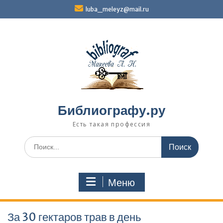
Перейти
luba_meleyz@mail.ru
к
содержимому
Библиографу.ру
Есть такая профессия
Поиск
по:
Меню
За 30 гектаров трав в день