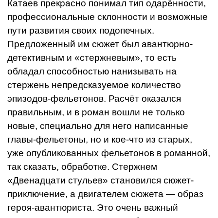
Катаев прекрасно по­нимал тип одарённости,
профессиональ­ные склонности и возможные
пути разви­тия своих подопечных.
Предложенный им сюжет был авантюрно-
детективным и «стержневым», то есть
обладал способностью нанизывать на
стержень непредсказуемое количество
эпизодов-фельетонов. Расчёт оказался
правильным, и в роман вошли не только
новые, специально для него напи­санные
главы-фельетоны, но и кое-что из старых,
уже опубликованных фельетонов в романной,
так сказать, обработке. Стер­жнем
«Двенадцати стульев» становился сюжет-
приключение, а двигателем сюже­та — образ
героя-авантюриста. Это очень важный