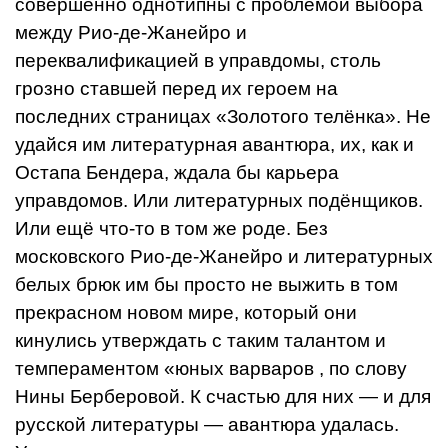
совершенно однотипны с проблемой выбо­ра
между Рио-де-Жанейро и
переквалификацией в управдомы, столь
грозно ставшей перед их героем на
последних страницах «Золотого телёнка». Не
удайся им литера­турная авантюра, их, как и
Остапа Бенде­ра, ждала бы карьера
управдомов. Или ли­тературных подёнщиков.
Или ещё что-то в том же роде. Без
московского Рио-де-Жа­нейро и литературных
белых брюк им бы просто не выжить в том
прекрасном новом мире, который они
кинулись утверждать с таким талантом и
темпераментом «юных варваров , по слову
Нины Берберовой. К счас­тью для них — и для
русской литературы — авантюра удалась.