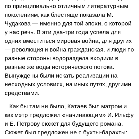
по принципиально отличным ли­тературным
поколениям, как блестяще показала М.
Чудакова — именно для той эпохи, о которой
у нас речь. В эти два-три года ус­пела для
одних вместиться мировая война, для дру­гих
— революция и война гражданская, и люди по
разные стороны водоразде­ла входили в
разные же воды исторического потока.
Вынуждены были искать ре­ализации на
несходных ус­ловиях, на иных путях, дру­гими
средствами.
Как бы там ни было, Катаев был мэтром и
как мэтр предложил «начинаю­щим» И. Ильфу
и Е. Петрову сюжет для бу­дущего романа.
Сюжет был предложен не с бухты-барахты: