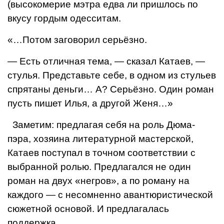
(высокомерие мэтра едва ли пришлось по
вкусу гордым одесситам.
«…Потом заговорил серьёзно.
— Есть отличная тема, — сказал Катаев, —
стулья. Представьте себе, в одном из стуль­ев
спрятаны деньги… А? Серьёзно. Один роман
пусть пишет Илья, а другой Женя…»
Заметим: предлагая себя на роль Дюма-
пэра, хозяина литературной мастер­ской,
Катаев поступал в точном соответствии с
выбранной ролью. Предлагался не один
роман на двух «негров», а по рома­ну на
каждого — с несомненно авантюри­стической
сюжетной основой. И предла­галась
поддержка.