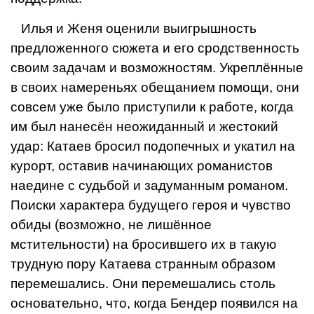
Илья и Женя оценили выигрышность
предложенного сюжета и его сродственность
своим задачам и возможностям. Укреплённые
в своих намереньях обещани­ем помощи, они
совсем уже было присту­пили к работе, когда
им был нанесён неожиданный и жестокий
удар: Катаев бро­сил подопечных и укатил на
курорт, оставив начинающих романистов
наедине с судь­бой и задуманным романом.
Поиски харак­тера будущего героя и чувство
обиды (воз­можно, не лишённое
мстительности) на бро­сившего их в такую
трудную пору Катаева странным образом
перемешались. Они пе­ремешались столь
основательно, что, когда Бендер появился на