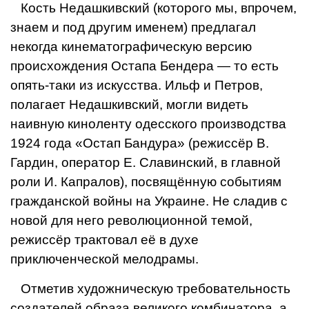
Кость Недашкивский (которого мы, впрочем,
знаем и под другим именем) предлагал
некогда кинематографическую версию
происхождения Остапа Бендера — то есть
опять-таки из искусства. Ильф и Петров,
полагает Недашкивский, могли видеть
наивную киноленту одесского про­изводства
1924 года «Остап Бандура» (режиссёр В.
Гардин, оператор Е. Славин­ский, в главной
роли И. Капралов), посвя­щённую событиям
гражданской войны на Украине. Не сладив с
новой для него революционной темой,
режиссёр трактовал её в духе
приключенческой мелодрамы.
Отметив художническую требователь­ность
создателей образа великого комбинатора, а