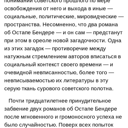
понимании советского прошлого по мере
осво­бождения от него и выхода в иные —
соци­альные, политические, мировидческие —
пространства. Несомненно, что два рома­на
об Остапе Бендере — и он сам — пред­станут
при этом в ореоле новой загадоч­ности. Одна
из этих загадок — противоре­чие между
натужным стремлением авто­ров вписаться в
социальный контекст свое­го времени — и
очевидной невписанностью, более того —
невписываемостью их лите­ратуры в эту
серую ткань сурового совет­ского полотна.
Почти тридцатилетнее принудительное
забвение двух романов об Остапе Бендере
после мгновенного и громо­носного успеха не
было случайностью. По­верх всех попыток