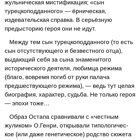
жульническая мисти­фикация; «сын
турецкоподданного» — ёрни­ческая,
издевательская справка. В серьёз­ную
предысторию героя они не идут.
Между тем сын турецкоподданного (то есть
сын отсутствующего и безвестного отца),
выдающий себя за сына знаменитого
исторического деятеля, любимца режи­ма
(благо, вовремя погиб от руки палача
предшествующего режима), — ведь тут целая
биография, характер, судьба. Не только героя
— эпохи тоже…
Образ Остапа сравнивали с «честным
жуликом» О.Генри, открывали типологичес­
кое (или даже генетическое) родство сюжета