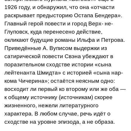
1926 году, и обнаружил, что она «отчасти
раскрывает предысторию Остапа Бенде­ра».
Главный герой повести и город Верх- не-
Глуповск, куда перенесено действие,
окликают будущие романы Ильфа и Пет­рова.
Приведённые А. Вуписом выдержки из
сатирической повести Свэна убеждают в
поразительном сходстве истории «сына
лейтенанта Шмидта» с историей «сына нар­
кома Чичерина»; остаётся неясным одно:
восходит ли первый ко второму или же оба —
к общему источнику (источникам) скорее
жизненного, нежели литературно­го
характера. В любом случае, речь идёт о
сходстве на уровне эпизода, а не образа.