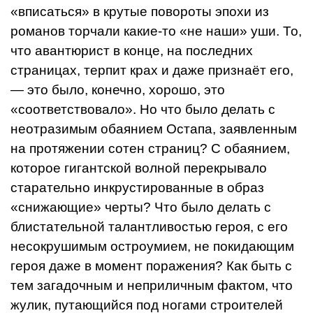
«вписаться» в крутые по­вороты эпохи из
романов торчали какие-то «не наши» уши. То,
что авантюрист в конце, на последних
страницах, терпит крах и даже признаёт его,
— это было, конечно, хорошо, это
«соответствовало». Но что было делать с
неотразимым обаянием Остапа, заявленным
на протяжении сотен страниц? С обаянием,
которое гигантской волной пе­рекрывало
старательно инкрустированные в образ
«снижающие» черты? Что было делать с
блистательной талантливостью героя, с его
несокрушимым остроумием, не поки­дающим
героя даже в момент поражения? Как быть с
тем загадочным и неприличным фактом, что
жулик, путающийся под нога­ми строителей