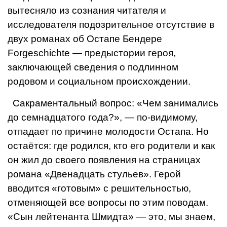
вытесняло из сознания читателя и
исследователя подозрительное отсутствие в
двух романах об Остапе Бен­дере
Forgeschichte — предыстории героя,
заключающей сведения о подлинном
родовом и социальном происхождении.
Сакраментальный вопрос: «Чем зани­мались
до семнадцатого года?», — по-видимому,
отпадает по причине мо­лодости Остапа. Но
остаётся: где родил­ся, кто его родители и как
он жил до своего появления на страницах
романа «Две­надцать стульев». Герой
вводится «готовым» с решительностью,
отменяющей все вопро­сы по этим поводам.
«Сын лейтенанта Шмид­та» — это, мы знаем,