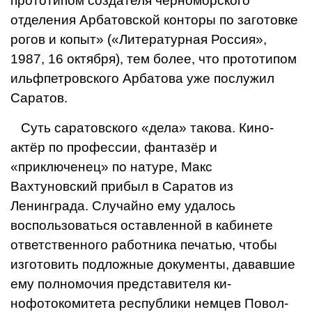
прототипом создателя черноморско­го
отделения Арбатовской конторы по за­готовке
рогов и копыт» («Литературная Россия»,
1987, 16 октября), тем более, что прототипом
ильфпетровского Арбато­ва уже послужил
Саратов.
Суть саратовского «дела» такова. Кино­
актёр по профессии, фантазёр и
«приключенец» по натуре, Макс
Вахтуновский прибыл в Саратов из
Ленинграда. Случайно ему удалось
воспользоваться оставленной в ка­бинете
ответственного работника печатью, чтобы
изготовить подложные документы, да­вавшие
ему полномочия представителя ки­
нофотокомитета республики немцев Повол­