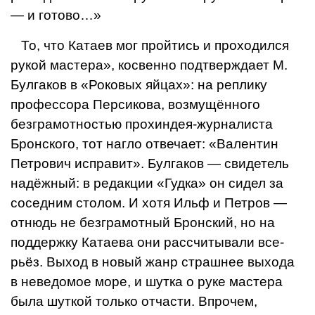
— и готово…»
То, что Катаев мог пройтись и проходил­ся
рукой мастера», косвенно подтвержда­ет М.
Булгаков в «Роковых яйцах»: на репли­ку
профессора Персикова, возмущённого
безграмотностью прохиндея-журналиста
Бронского, тот нагло отвечает: «Валентин
Петрович исправит». Булгаков — свидетель
надёжный: в редакции «Гудка» он сидел за
соседним столом. И хотя Ильф и Петров —
отнюдь не безграмотный Бронский, но на
поддержку Катаева они рассчитывали все­
рьёз. Выход в новый жанр страшнее выхо­да
в неведомое море, и шутка о руке мас­тера
была шуткой только отчасти. Впрочем,