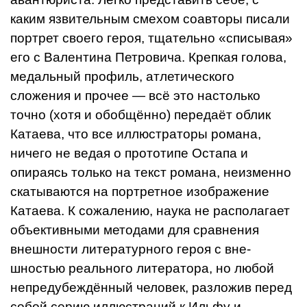
каким язвительным смехом соавторы пи­сали
портрет своего героя, тщательно «спи­сывая»
его с Валентина Петровича. Креп­кая голова,
медальный профиль, атлетичес­кого
сложения и прочее — всё это настолько
точно (хотя и обобщённо) передаёт об­лик
Катаева, что все иллюстраторы рома­на,
ничего не ведая о прототипе Остапа и
опираясь только на текст романа, неизмен­но
скатываются на портретное изображе­ние
Катаева. К сожалению, наука не рас­полагает
объективными методами для срав­нения
внешности литературного героя с вне­
шностью реального литератора, но любой
непредубеждённый человек, разложив пе­ред
собой серию иллюстраций к Ильфу и