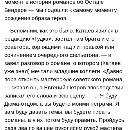
момент в истории романов об Остапе
Бендере — мы подошли к самому моменту
рождения образа героя.
Вспомним, как это было. Катаев явил­ся в
редакцию «Гудка», застал там брата и его
соавтора, корпящими над литправкой или
сочинением очередного фельетона, — и
завёл разговор о романе, о котором (Катаев
уже знал) мечтали младшие коллеги. «Давно
пора открыть ма­стерскую советского романа,
— сказал он, а Евгений Петров впоследствии
записал его слова и всю сцену. — …Я буду
Дюма-от­цом, а вы будете моими неграми. Я
вам буду давать темы, вы будете писать
рома­ны, а я их потом буду править. Пройдусь
раза два по вашим рукописям рукой мас­тера