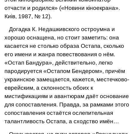
отчасти и родился» («Новини кiноекрана».
Киiв, 1987, № 12).
Догадка К. Недашкивского остроумна и
хорошо оснащена, но стоит заметить: она
касается не столько образа Остапа, сколь­ко
его имени и жанра повествования о нём.
«Остап Бандура», действительно, лег­ко
пародируется «Остапом Бендером», причём
украинское замещается, кажется, местечково-
еврейским, а склонность обо­их к
мистификациям и авантюрам даёт основание
для сопоставления. Правда, за рамками этого
сопоставления остаётся ослепительная
талантливость Остапа, а сходство имён…