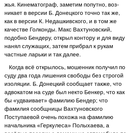
жья. Кинематограф, заметим попутно, воз­
никает в версии Б. Донецкого точно так же,
как в версии К. Недашкивского, и в том же
качестве Голконды. Макс Вахтуновский,
подобно Бендеру, открыл контору и для виду
нанял служащих, затем прибрал к ру­кам
частные ларьки и так далее.
Когда всё открылось, мошенник полу­чил по
суду два года лишения свободы без строгой
изоляции. Б. Донецкий сообщает также, что
адвокатом на суде был некто Бенкер, что как
бы «удваивает» фамилию Бендер; что
фамилия сообщницы Вахтуновского
Поступаевой очень похожа на фа­милию
начальника «Геркулеса» Полыхаева, а