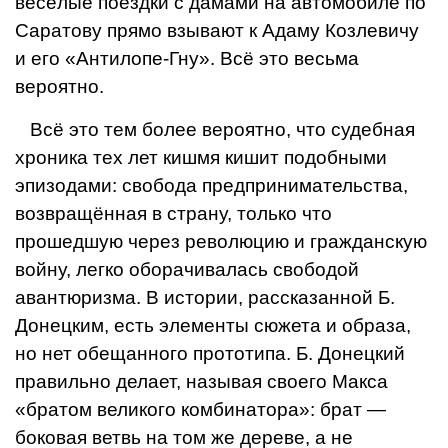
весёлые поездки с дамами на авто­мобиле по
Саратову прямо взывают к Ада­му Козлевичу
и его «Антилопе-Гну». Всё это весьма
вероятно.
Всё это тем более вероятно, что судеб­ная
хроника тех лет кишмя кишит подоб­ными
эпизодами: свобода предпринимательства,
возвращённая в страну, только что
прошедшую через революцию и граждан­скую
войну, легко оборачивалась свобо­дой
авантюризма. В истории, рассказан­ной Б.
Донецким, есть элементы сюжета и образа,
но нет обещанного прототипа. Б. Донецкий
правильно делает, называя сво­его Макса
«братом великого комбинато­ра»: брат —
боковая ветвь на том же дере­ве, а не