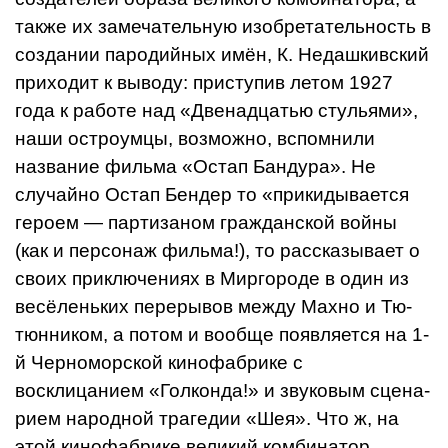
также их замечатель­ную изобретательность в
создании паро­дийных имён, К. Недашкивский
приходит к выводу: приступив летом 1927
года к ра­боте над «Двенадцатью стульями»,
наши остроумцы, возможно, вспомнили
название фильма «Остап Бандура». Не
случайно Ос­тап Бендер то «прикидывается
героем — партизаном гражданской войны
(как и пер­сонаж фильма!), то рассказывает о
своих приключениях в Миргороде в один из
ве­сёленьких перерывов между Махно и Тю­
тюнником, а потом и вообще появляется на 1-
й Черноморской кинофабрике с
восклицанием «Голконда!» и звуковым сцена­
рием народной трагедии «Шея». Что ж, на
этой кинофабрике великий комбинатор