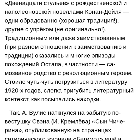
«Двенадцати стульев» с рождествен­ской и
наполеоновской новеллами Конан-Дойля —
одни обрадованно (хорошая тра­диция!),
другие с упрёком (не оригиналь­но!).
Традиционным или даже заимствован­ным
(при разном отношении к заимствова­нию и
традиции) оказались и многие эпизо­ды
похождений Остапа, в частности — са­
мозваное родство с революционным геро­ем.
Стоило чуть-чуть погрузиться в литерату­ру
1920-х годов, слегка пригубить литера­турный
контекст, как посыпались находки.
Так, А. Вулис наткнулся на забытую по­
вестушку Свэна (И. Кремлёва) «Сын Чиче­
рина», опубликованную на страницах
сатирического журнала «Бегемот» ещё в