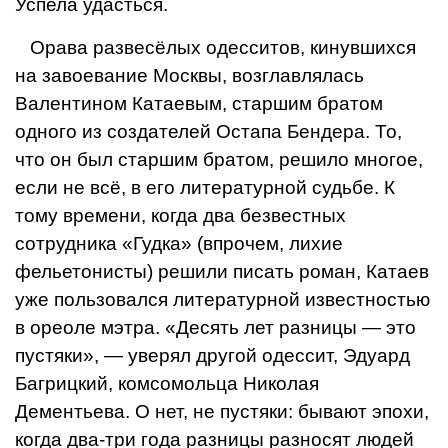
Успела удасться.
Орава развесёлых одесситов, кинувших­ся
на завоевание Москвы, возглавлялась
Валентином Катаевым, старшим братом
одного из создателей Остапа Бен­дера. То,
что он был старшим братом, ре­шило многое,
если не всё, в его литератур­ной судьбе. К
тому времени, когда два безвестных
сотрудника «Гудка» (впрочем, лихие
фельетони­сты) решили писать роман, Катаев
уже пользовался ли­тературной известностью
в ореоле мэтра. «Десять лет разницы — это
пустяки», — уверял другой одессит, Эду­ард
Багрицкий, комсомоль­ца Николая
Дементьева. О нет, не пустяки: бывают эпо­хи,
когда два-три года раз­ницы разносят людей