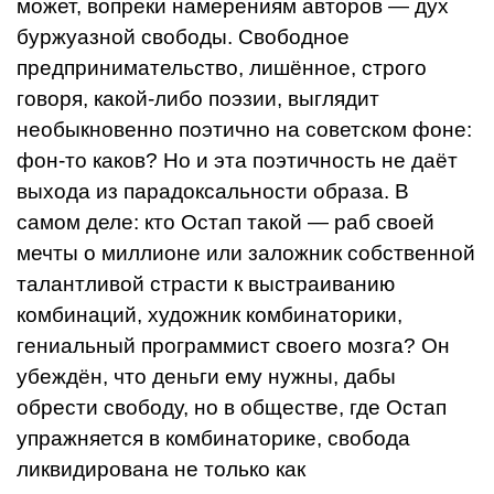
может, вопреки намере­ниям авторов — дух
буржуазной свободы. Свободное
предпринимательство, лишён­ное, строго
говоря, какой-либо поэзии, вы­глядит
необыкновенно поэтично на совет­ском фоне:
фон-то каков? Но и эта по­этичность не даёт
выхода из парадоксаль­ности образа. В
самом деле: кто Остап такой — раб своей
мечты о миллионе или заложник собственной
талантливой страсти к выстраиванию
комбинаций, художник ком­бинаторики,
гениальный программист сво­его мозга? Он
убеждён, что деньги ему нужны, дабы
обрести свободу, но в общест­ве, где Остап
упражняется в комбинато­рике, свобода
ликвидирована не только как