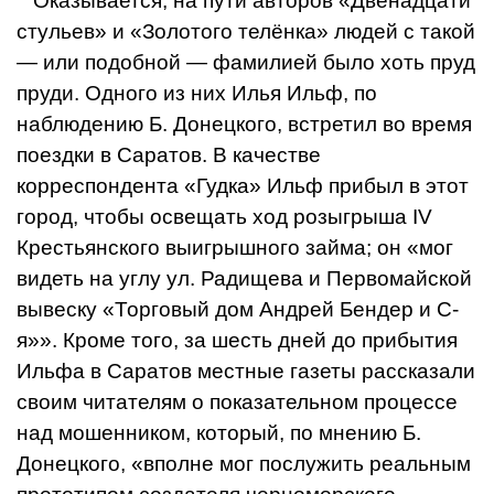
Оказывается, на пути авторов «Двенад­цати
стульев» и «Золотого телёнка» людей с такой
— или подобной — фа­милией было хоть пруд
пруди. Одного из них Илья Ильф, по
наблюдению Б. Донецкого, встретил во время
поездки в Саратов. В качестве
корреспондента «Гудка» Ильф прибыл в этот
город, чтобы освещать ход розыгрыша IV
Крестьянского выигрышного займа; он «мог
видеть на углу ул. Радищева и Первомайской
вывеску «Торго­вый дом Андрей Бендер и С-
я»». Кроме того, за шесть дней до прибытия
Ильфа в Саратов местные газеты рассказали
сво­им читателям о показательном процессе
над мошенником, который, по мнению Б.
Донецкого, «вполне мог послужить реаль­ным