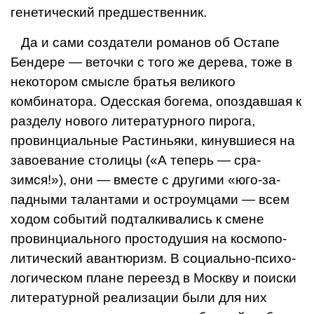
генетический предшественник.
Да и сами создатели романов об Оста­пе
Бендере — веточки с того же дерева, тоже в
некотором смысле братья великого
комбинатора. Одесская богема, опоздав­шая к
разделу нового литературного пиро­га,
провинциальные Растиньяки, кинувшие­ся на
завоевание столицы («А теперь — сра­
зимся!»), они — вместе с другими «юго-за­
падными талантами и остроумцами — всем
ходом событий подталкивались к смене
провинциального простодушия на космопо­
литический авантюризм. В социально-психо­
логическом плане переезд в Москву и по­иски
литературной реализации были для них