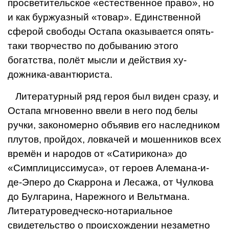
просветительское «естественное пра­во», но
и как буржуазный «товар». Един­ственной
сферой свободы Остапа оказы­вается опять-
таки творчество по добыванию этого
богатства, полёт мысли и действия ху­
дожника-авантюриста.
Литературный ряд героя был виден сра­зу, и
Остапа мгновенно ввели в него под белы
ручки, закономерно объявив его наследником
плутов, пройдох, ловкачей и мошенников всех
времён и народов от «Сатирикона» до
«Симплициссимуса», от героев Алемана-и-
де-Эперо до Скаррона и Лесажа, от Чулкова
до Булгарина, Нарежного и Вельтмана.
Литературоведчес­ко-нотариальное
свидетельство о происхож­дении незаметно