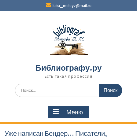
Перейти
luba_meleyz@mail.ru
к
содержимому
Библиографу.ру
Есть такая профессия
Поиск
по:
Меню
Уже написан Бендер… Писатели,