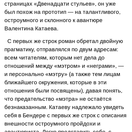
страницах «Двенадца­ти стульев», он уже
был похож на прото­тип — на талантливого,
остроумного и склон­ного к авантюре
Валентина Катаева.
С первых же строк роман обретал двой­ную
прагматику, отправлялся по двум адресам:
всем читателям, которым нет дела до
отношений между «мэтром» и «не­грами», —
и персонально «мэтру» (а также тем лицам
ближайшего окружения, которые в эти
отношения были посвящены), давая по­нять,
что предательство «мэтра» не остаётся
безнаказанным. Катаеву надлежало уви­деть
себя в Бендере с первых же строк с описания
внешности остроумного пройдо­хи и
авантюриста. Легко представить себе, с