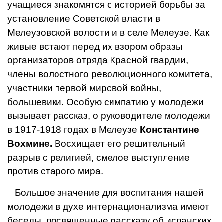
учащиеся знакомятся с историей борьбы за
установление Советской вла­сти в
Мелеузовской волости и в селе Мелеузе. Как
живые встают перед их взором обра­зы
организаторов отряда Крас­ной гвардии,
члены волостного революционного комитета,
уча­стники первой мировой войны,
большевики. Особую симпатию у молодежи
вызывает рассказ, о руководителе молодежи
в 1917-1918 годах в Мелеузе
Константине
Вохмине.
Восхищает его решительный
разрыв с религией, смелое выступление
против старого мира.
Большое значение для воспитания нашей
молодежи в духе интернационализма имеют
беседы, посвященные рассказу об испанских