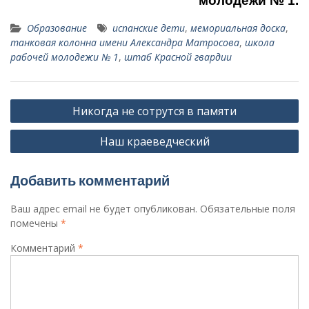
молодежи № 1.
Образование
испанские дети
,
мемориальная доска
,
тан­ковая колонна имени Алексан­дра Матросова
,
школа
рабочей молодежи № 1
,
штаб Красной гвардии
Навигация
Никогда не сотрутся в памяти
по
Наш краеведческий
записям
Добавить комментарий
Ваш адрес email не будет опубликован.
Обязательные поля
помечены
*
Комментарий
*