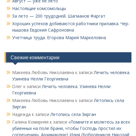
Август — уже не лето
Настоящие комсомольцы
За лето — 200 трудодней. Шагманов Фаргат
Хороших успехов добиваются работники прилавка. Чер­
нышова Евдокия Сафроновна
Учетчица труда. Его­рова Мария Маркеловна
Свежие комментарии
Макеева Любовь Николаевна
к записи
Лечить человека.
Узинева Нелли Георгиевна
Олег
к записи
Лечить человека. Узинева Нелли
Георгиевна
Макеева Любовь Николаевна
к записи
Летопись села
Зирган
Надежда
к записи
Летопись села Зирган
Галина Комирняя
к записи
«Помните и молитесь за всех
убиенных на поле брани, чтобы Господь простил их
согрешения». Архимандрит Илия (Бобровников Николай