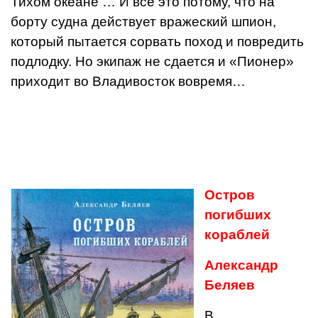
Тихом океане … И все это потому, что на
борту судна действует вражеский шпион,
который пытается сорвать поход и повредить
подлодку. Но экипаж не сдается и «Пионер»
приходит во Владивосток вовремя…
Остров
погибших
кораблей
Александр
Беляев
В