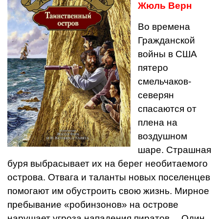
Жюль Верн
Во времена
Гражданской
войны в США
пятеро
смельчаков-
северян
спасаются от
плена на
воздушном
шаре. Страшная
буря выбрасывает их на берег необитаемого
острова. Отвага и таланты новых поселенцев
помогают им обустроить свою жизнь. Мирное
пребывание «робинзонов» на острове
нарушает угроза нападения пиратов… Один