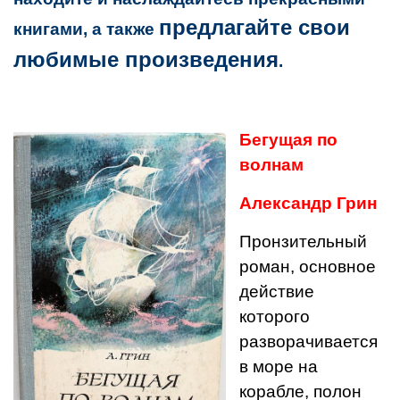
предлагайте свои
книгами, а также
любимые произведения
.
Бегущая по
волнам
Александр Грин
Пронзительный
роман, основное
действие
которого
разворачивается
в море на
корабле, полон