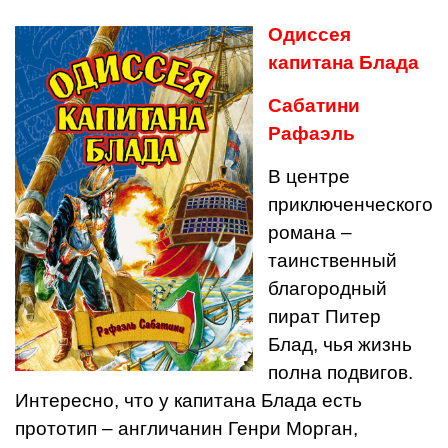
Одиссея
капитана Блада
Сабатини
Рафаэль
В центре
приключенческого
романа –
таинственный
благородный
пират Питер
Блад, чья жизнь
полна подвигов.
Интересно, что у капитана Блада есть
прототип – англичанин Генри Морган,