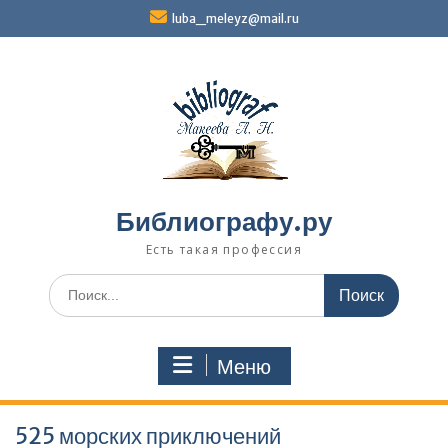
Перейти
luba_meleyz@mail.ru
к
содержимому
Библиографу.ру
Есть такая профессия
Поиск
по:
Меню
525 морских приключений