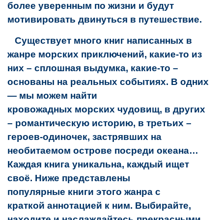
более уверенным по жизни и будут
мотивировать двинуться в путешествие.
Существует много
книг
написанных в
жанре
морских
приключений
, какие-то из
них – сплошная выдумка, какие-то –
основаны на реальных событиях. В одних
— мы можем найти
кровожадных
морских
чудовищ, в других
– романтическую историю, в третьих –
героев-одиночек, застрявших на
необитаемом
острове
посреди океана…
Каждая
книга
уникальна, каждый ищет
своё. Ниже представлены
популярные
книги
этого жанра с
краткой
аннотацией
к ним. Выбирайте,
находите и наслаждайтесь прекрасными