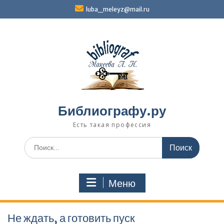
Перейти
luba_meleyz@mail.ru
к
содержимому
Библиографу.ру
Есть такая профессия
Поиск
по:
Меню
Не ждать, а готовить пуск