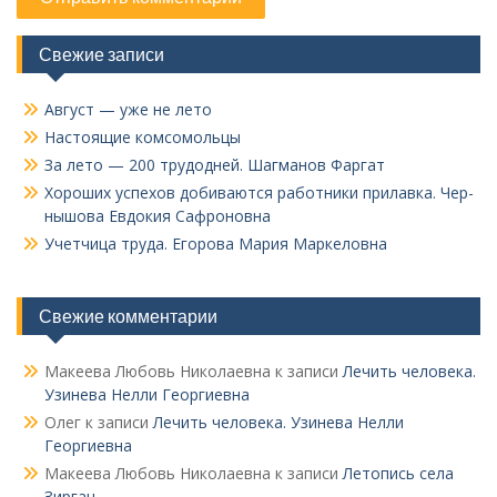
Свежие записи
Август — уже не лето
Настоящие комсомольцы
За лето — 200 трудодней. Шагманов Фаргат
Хороших успехов добиваются работники прилавка. Чер­
нышова Евдокия Сафроновна
Учетчица труда. Его­рова Мария Маркеловна
Свежие комментарии
Макеева Любовь Николаевна
к записи
Лечить человека.
Узинева Нелли Георгиевна
Олег
к записи
Лечить человека. Узинева Нелли
Георгиевна
Макеева Любовь Николаевна
к записи
Летопись села
Зирган