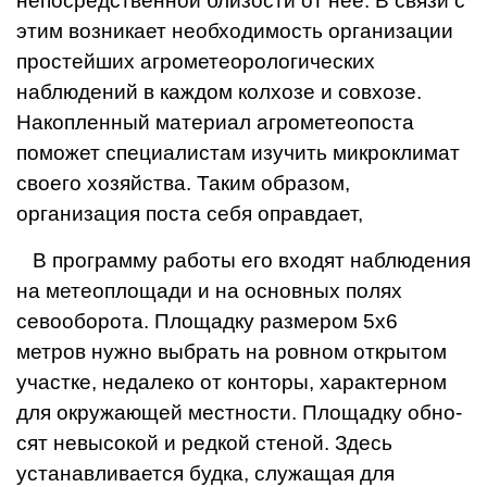
непосредственной близости от нее. В связи с
этим возникает необхо­димость организации
простейших агрометеоро­логических
наблюдений в каждом колхозе и сов­хозе.
Накопленный материал агрометеопоста
поможет специалистам изучить микроклимат
своего хозяйства. Таким образом,
организация пос­та себя оправдает,
В программу работы его входят наблюдения
на метеоплощади и на основных полях
севообо­рота. Площадку размером 5х6
метров нужно выб­рать на ровном откры­том
участке, недалеко от конторы, характерном
для окружающей местности. Площадку обно­
сят невысокой и редкой стеной. Здесь
устанавли­вается будка, служащая для