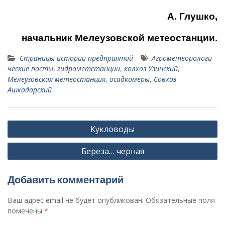
А. Глушко,
начальник Мелеузовской метеостанции.
Страницы истории предприятий
Агрометеорологи­
ческие посты
,
гидрометстанции
,
колхоз Узинский
,
Мелеузовская метеостанция
,
осадкомеры
,
Совхоз
Ашкадарский
Навигация
Кукловоды
по
Береза… черная
записям
Добавить комментарий
Ваш адрес email не будет опубликован.
Обязательные поля
помечены
*