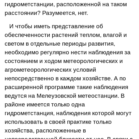
гидрометстанции, расположенной на таком
расстоянии? Разумеется, нет.
И чтобы иметь пред­ставление об
обеспеченности растений теплом, влагой и
светом в от­дельные периоды разви­тия,
необходимо регуляр­но нести наблюдения за
состоянием и ходом ме­теорологических и
агрометеорологических усло­вий
непосредственно в каждом хозяйстве. А по
расширенной программе такие наблюдения
ведутся на Мелеузовской метео­станции. В
районе имеет­ся только одна
гидрометстанция, наблюдения ко­торой могут
использовать в своей практике только
хозяйства, расположенные в