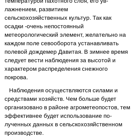
температурой пахотного слоя, его ув­
лажнением, развитием
сельскохозяйственных культур. Так как
осадки -очень непостоянный
метеорологический элемент, желательно на
каждом поле севооборота ус­танавливать
полевой дож­демер Давитая. В зимнее время
следует вести наблюдения за высотой и
характером распределе­ния снежного
покрова.
Наблюдения осуществ­ляются силами и
средствами хозяйств. Чем больше будет
организова­но в районе агрометеопостов, тем
эффективнее будет использование по­
лученных данных в сель­скохозяйственном
производстве.