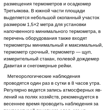
размещения термо­метров и осадкомер
Третьякова. В южной части площади
выделяет­ся небольшой окопанный участок
размером 1,5×2 метра для установки
напочвенного минимального термометра, в
перечень оборудования также вхо­дят
термометры мини­мальный и максималь­ный,
термометр срочный, термометр — щуп,
измерительный стакан, поле­вой дождемер
Давитая и снегомерные рейки.
Метеорологические наблюдения
проводятся один раз в сутки в 8 часов утра.
Регулярно ведется запись атмосферных яв­
лений на полях хозяйств, рекомендуется в
весеннее время проводить наблю­дения за