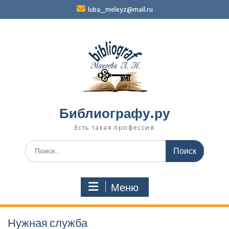
Перейти
luba_meleyz@mail.ru
к
содержимому
Библиографу.ру
Есть такая профессия
Поиск
по:
Меню
Нужная служба