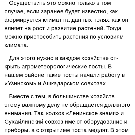
Осуществить это мож­но только в том
случае, ес­ли заранее будет известно, как
формируется климат на данных полях, как он
влияет на рост и разви­тие растений. Тогда
можно приспособить расте­ния по условиям
клима­та.
Для этого нужно в каждом хозяйстве от­
крыть агрометеорологи­ческие посты. В
нашем районе такие посты нача­ли работу в
«Узинском» и Ашкадарском совхозах.
Вместе с тем, в боль­шинстве хозяйств
этому важному делу не обращается должного
внимания. Так, колхоз «Ленинское знамя» и
Сухайлинский совхоз имеют обо­рудование и
приборы, а с открытием поста мед­лят. В этом