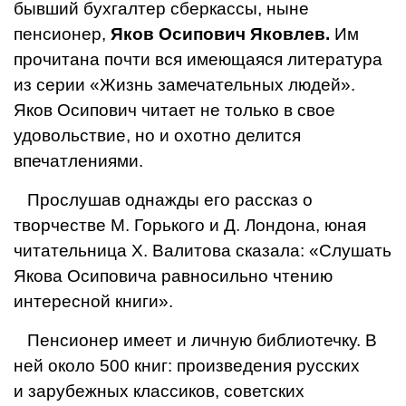
бывший бухгалтер сбер­кассы, ныне
пенсионер,
Яков Оси­пович Яковлев.
Им
прочитана почти вся имеющаяся литература
из серии «Жизнь замечательных людей».
Яков Осипович читает не только в свое
удовольствие, но и охотно делится
впечатлениями.
Прослушав однажды его рас­сказ о
творчестве М. Горького и Д. Лондона, юная
читательница X. Валитова сказала: «Слушать
Якова Осиповича равносильно чтению
интересной книги».
Пенсионер имеет и личную библиотечку. В
ней около 500 книг: произведения русских
и
зарубежных классиков, советских