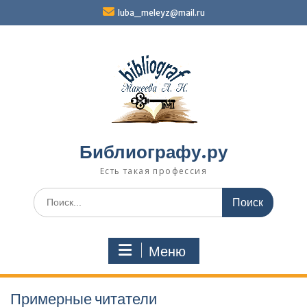
Перейти
luba_meleyz@mail.ru
к
содержимому
Библиографу.ру
Есть такая профессия
Поиск
по:
Меню
Примерные читатели