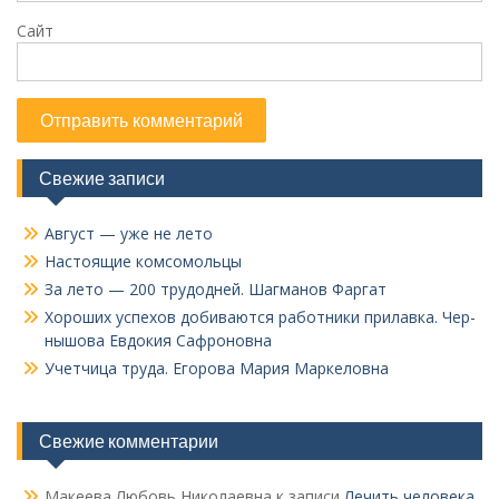
Сайт
Свежие записи
Август — уже не лето
Настоящие комсомольцы
За лето — 200 трудодней. Шагманов Фаргат
Хороших успехов добиваются работники прилавка. Чер­
нышова Евдокия Сафроновна
Учетчица труда. Его­рова Мария Маркеловна
Свежие комментарии
Макеева Любовь Николаевна
к записи
Лечить человека.