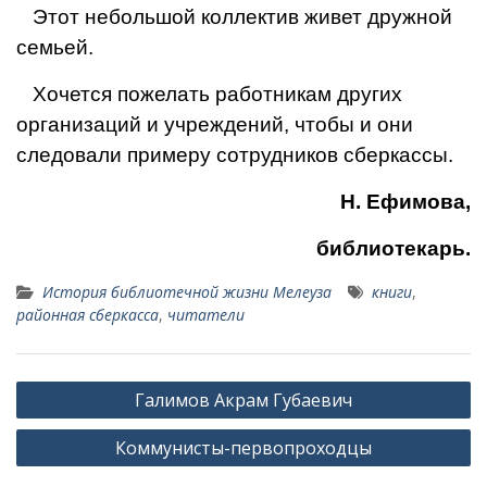
Этот небольшой коллектив жи­вет дружной
семьей.
Хочется пожелать работникам других
организаций и учрежде­ний, чтобы и они
следовали при­меру сотрудников сберкассы.
Н. Ефимова,
библиотекарь.
История библиотечной жизни Мелеуза
книги
,
районная сберкасса
,
читатели
Навигация
Галимов Акрам Губаевич
по
Коммунисты-первопроходцы
записям