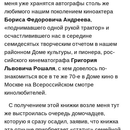
меня уже хранятся ав­тографы столь же
любимого нашим поколением киноактера
Бориса Федоровича Андреева
,
«поднимавшего одной рукой трактор» и
осчастливив­шего нас в середине
семидесятых творческим отчетом в нашем
район­ном Доме культуры, и пионера, рос­
сийского кинематографа
Григория
Львовича Рошаля
, с кем довелось по­
знакомиться все в те же 70-е в Доме кино в
Москве на Всероссийском смотре
кинолюбителей.
С получением этой книжки возле меня тут
же выстро­илась очередь до­мочадцев,
которую я сразу осадил, заявив, что книжка
эта отныне при­обретает «статус» семейной