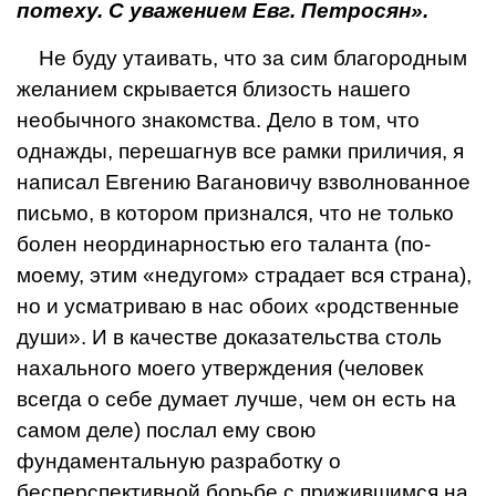
потеху. С уважением Евг. Петросян».
Не буду утаивать, что за сим бла­городным
желанием скрывается бли­зость нашего
необычного знакомства. Дело в том, что
однажды, перешаг­нув все рамки приличия, я
написал Евгению Вагановичу взволнованное
письмо, в котором признался, что не только
болен неординарностью его таланта (по-
моему, этим «недугом» страдает вся страна),
но и усматриваю в нас обоих «родственные
души». И в качестве доказательства столь
нахального моего утверждения (человек
всегда о себе думает луч­ше, чем он есть на
самом деле) по­слал ему свою
фундаментальную разработку о
бесперспективной борь­бе с прижившимся на