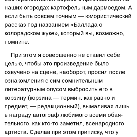
наших огоро­дах картофельным дармоедом. А
если быть совсем точным — юморис­тический
рассказ под названием «Баллада о
колорадском жуке», кото­рый вы, возможно,
помните.
При этом я совершенно не ставил себе
целью, чтобы это произведение было
озвучено на сцене, наоборот,
просил после
ознакомления с сим со­мнительным
литературным опусом выбросить его в
корзину (корзина — термин, как равно и
предмет, — редак­ционный), вымаливая лишь
в награ­ду автограф любимого всеми обая­
тельного, как кто-то заметил, всена­родного
артиста. Сделав при этом приписку, что у