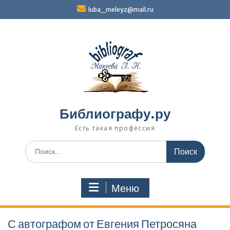
Перейти
luba_meleyz@mail.ru
к
содержимому
Библиографу.ру
Есть такая профессия
Поиск
по:
Меню
С автографом от Евгения Петросяна