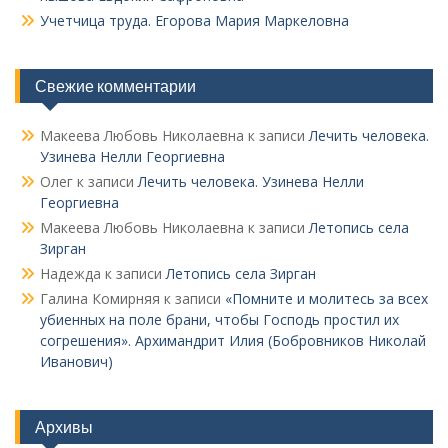
Учетчица труда. Его­рова Мария Маркеловна
Свежие комментарии
Макеева Любовь Николаевна
к записи
Лечить человека.
Узинева Нелли Георгиевна
Олег
к записи
Лечить человека. Узинева Нелли
Георгиевна
Макеева Любовь Николаевна
к записи
Летопись села
Зирган
Надежда
к записи
Летопись села Зирган
Галина Комирняя
к записи
«Помните и молитесь за всех
убиенных на поле брани, чтобы Господь простил их
согрешения». Архимандрит Илия (Бобровников Николай
Иванович)
Архивы