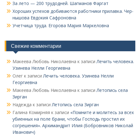
За лето — 200 трудодней. Шагманов Фаргат
Хороших успехов добиваются работники прилавка. Чер­
нышова Евдокия Сафроновна
Учетчица труда. Его­рова Мария Маркеловна
Свежие комментарии
Макеева Любовь Николаевна
к записи
Лечить человека.
Узинева Нелли Георгиевна
Олег
к записи
Лечить человека. Узинева Нелли
Георгиевна
Макеева Любовь Николаевна
к записи
Летопись села
Зирган
Надежда
к записи
Летопись села Зирган
Галина Комирняя
к записи
«Помните и молитесь за всех
убиенных на поле брани, чтобы Господь простил их
согрешения». Архимандрит Илия (Бобровников Николай
Иванович)