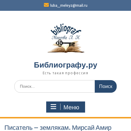
Перейти
luba_meleyz@mail.ru
к
содержимому
Библиографу.ру
Есть такая профессия
Поиск
по:
Меню
Писатель – землякам. Мирсай Амир