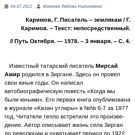
04.07.2022
Макеева Любовь Николаевна
Каримов, Г. Писатель – землякам / Г.
Каримов. – Текст: непосредственный.
// Путь Октября. — 1978. – 3 января. – С. 4.
Известный татарский пи­сатель
Мирсай
Амир
родился в Зиргане. Здесь он про­вел
свои юные годы. Он на­писал
автобиографическую повесть «Когда мы
были юными». Его первая книга опубликована
в журнале «Казан утлары» в №№ 6-7 за 1977
год. Читатели теп­ло встретили это произве­
дение. Автор описывает жизнь села Зирган
до рево­люции и охватывает период до 1922