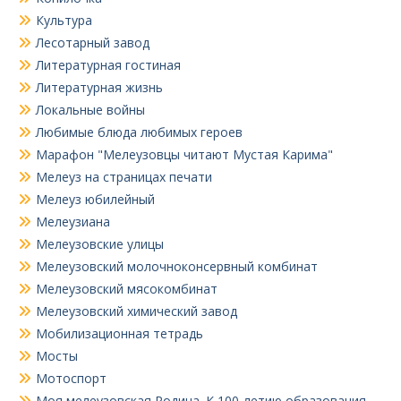
Культура
Лесотарный завод
Литературная гостиная
Литературная жизнь
Локальные войны
Любимые блюда любимых героев
Марафон "Мелеузовцы читают Мустая Карима"
Мелеуз на страницах печати
Мелеуз юбилейный
Мелеузиана
Мелеузовские улицы
Мелеузовский молочноконсервный комбинат
Мелеузовский мясокомбинат
Мелеузовский химический завод
Мобилизационная тетрадь
Мосты
Мотоспорт
Моя мелеузовская Родина. К 100-летию образования