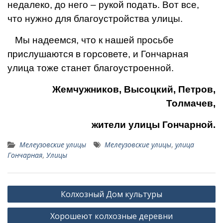
недалеко, до него – рукой подать. Вот все,
что нужно для благоустройства улицы.
Мы надеемся, что к нашей просьбе
прислушаются в горсове­те, и Гончарная
улица тоже ста­нет благоустроенной.
Жемчужников, Высоцкий, Петров,
Толмачев,
жители улицы Гончарной.
Мелеузовские улицы
Мелеузовские улицы
,
улица
Гончарная
,
Улицы
Навигация
Колхозный Дом культуры
по
Хорошеют колхозные деревни
записям