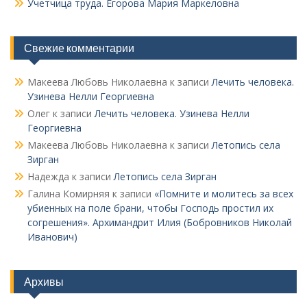
Учетчица труда. Его­рова Мария Маркеловна
Свежие комментарии
Макеева Любовь Николаевна
к записи
Лечить человека.
Узинева Нелли Георгиевна
Олег
к записи
Лечить человека. Узинева Нелли
Георгиевна
Макеева Любовь Николаевна
к записи
Летопись села
Зирган
Надежда
к записи
Летопись села Зирган
Галина Комирняя
к записи
«Помните и молитесь за всех
убиенных на поле брани, чтобы Господь простил их
согрешения». Архимандрит Илия (Бобровников Николай
Иванович)
Архивы