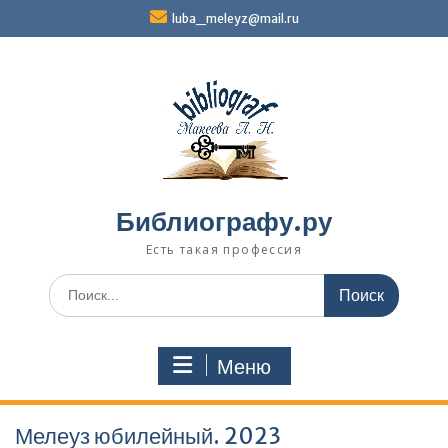
Перейти
luba_meleyz@mail.ru
к
содержимому
Библиографу.ру
Есть такая профессия
Поиск
по:
Меню
Мелеуз юбилейный. 2023