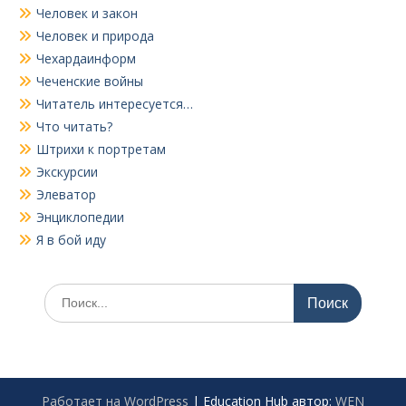
Человек и закон
Человек и природа
Чехардаинформ
Чеченские войны
Читатель интересуется…
Что читать?
Штрихи к портретам
Экскурсии
Элеватор
Энциклопедии
Я в бой иду
Поиск
по:
Работает на WordPress
|
Education Hub автор:
WEN