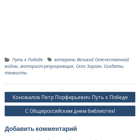
Путь к Победе
ветераны Великой Отечественной
войны
,
моторист-регулировщик
,
Село Зирган
,
Солдаты
,
танкисты
Навигация
Коновалов Петр Порфирьевич. Путь к Победе
по
С Общероссийским днем библиотек!
записям
Добавить комментарий