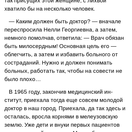
так присущих этой женщи­не, с лихвой
хватило бы на несколько че­ловек.
— Каким должен быть доктор? — вна­чале
переспросила Нелли Георгиевна, а затем,
немного помолчав, ответила: — Врач обязан
быть милосердным! Основ­ная цель его —
облегчить, а затем и из­бавить больного от
состраданий. Нужно и должен понимать
больных, работать так, чтобы на совести не
было плохо…
В 1965 году, закончив медицинский ин­
ститут, приехала тогда еще совсем моло­дой
доктор в наш город. Приехала, да так здесь и
осталась, вросла корнями в мелеузовскую
землю. Уже дети и внуки первых пациентов