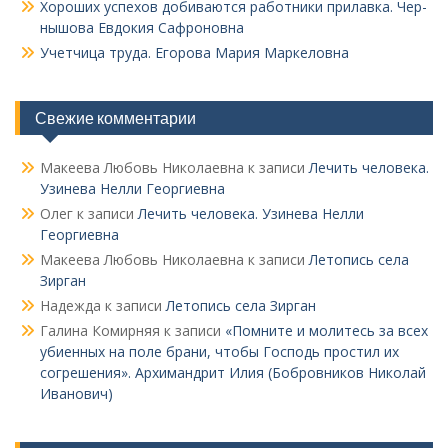
Хороших успехов добиваются работники прилавка. Чер­
нышова Евдокия Сафроновна
Учетчица труда. Его­рова Мария Маркеловна
Свежие комментарии
Макеева Любовь Николаевна
к записи
Лечить человека.
Узинева Нелли Георгиевна
Олег
к записи
Лечить человека. Узинева Нелли
Георгиевна
Макеева Любовь Николаевна
к записи
Летопись села
Зирган
Надежда
к записи
Летопись села Зирган
Галина Комирняя
к записи
«Помните и молитесь за всех
убиенных на поле брани, чтобы Господь простил их
согрешения». Архимандрит Илия (Бобровников Николай
Иванович)