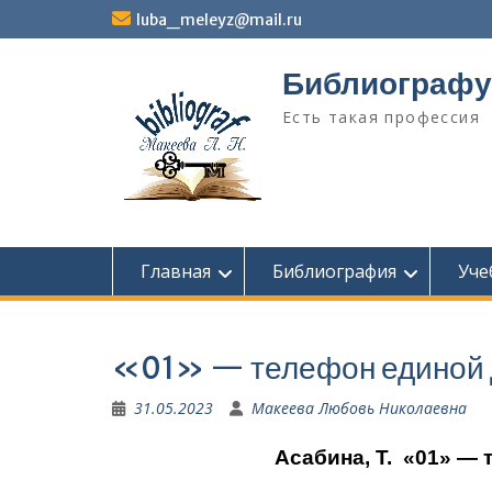
Перейти
luba_meleyz@mail.ru
к
содержимому
Библиографу
Есть такая профессия
Главная
Библиография
Уче
«01» — телефон единой 
31.05.2023
Макеева Любовь Николаевна
Асабина, Т.
«01» — 