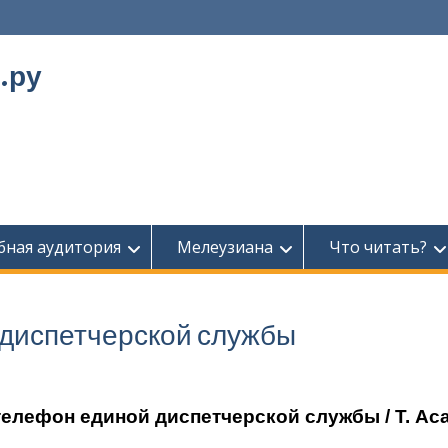
.ру
бная аудитория
Мелеузиана
Что читать?
диспетчерской службы
телефон единой диспетчерской службы
/ Т. Ас