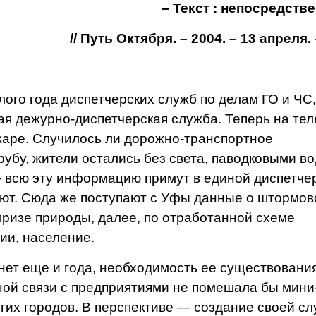
– Текст : непосредств
// Путь Октября. – 2004. – 13 апреля. –
го года диспетчерских служб по делам ГО и ЧС,
я дежурно-диспетчерская служба. Теперь на те
жаре. Случилось ли дорожно-транспортное
рубу, жители остались без света, паводковыми в
 всю эту информацию примут в единой диспетче
уют. Сюда же поступают с Уфы данные о штормо
призе природы, далее, по отработанной схеме
ии, население.
ет еще и года, необходимость ее существовани
ной связи с предприятиями не помешала бы мини
гих городов. В перспективе — создание своей с