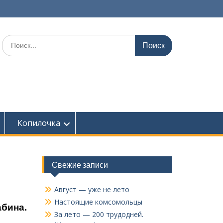
Поиск
по:
Копилочка
Свежие записи
Август — уже не лето
Настоящие комсомольцы
абина.
За лето — 200 трудодней.