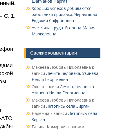
Шагманов Фаргат
енный.
Хороших успехов добиваются
работники прилавка. Чер­нышова
 С. 1.
Евдокия Сафроновна
Учетчица труда. Его­рова Мария
Маркеловна
лефон
Свежие комментарии
одами
Макеева Любовь Николаевна
к
рской
записи
Лечить человека. Узинева
Нелли Георгиевна
вом
Олег
к записи
Лечить человека.
Узинева Нелли Георгиевна
Макеева Любовь Николаевна
к
записи
Летопись села Зирган
я
Надежда
к записи
Летопись села
-АТС,
Зирган
лужбы
Галина Комирняя
к записи