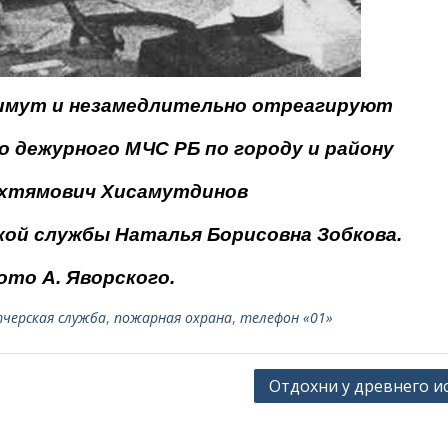
имут и незамедлительно отреагируют
 дежурного МЧС РБ по городу и району
Ахтямович Хисамутдинов
кой службы Наталья Борисовна Зобкова.
ото А. Яворского.
черская служба
,
пожарная охрана
,
телефон «01»
Отдохни у древнего и