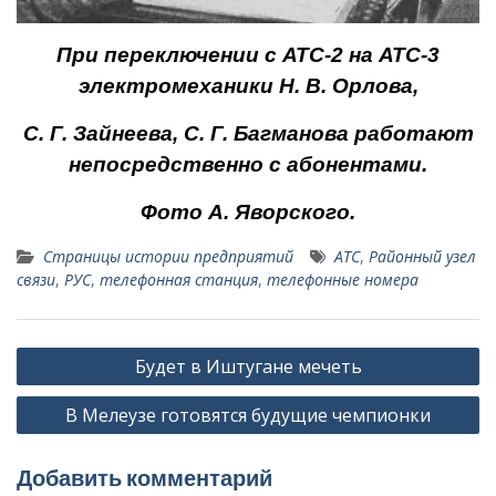
При переключении с АТС-2 на АТС-3
электромеханики Н. В. Орлова,
С. Г. Зайнеева, С. Г. Багманова работают
непос­редственно с абонентами.
Фото А. Яворского.
Страницы истории предприятий
АТС
,
Районный узел
связи
,
РУС
,
телефон­ная станция
,
телефонные номера
Навигация
Будет в Иштугане мечеть
по
В Мелеузе готовятся будущие чемпионки
записям
Добавить комментарий