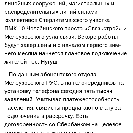
линейных сооруже­ний, магистральных и
распре­делительных линий силами
коллективов Стерлитамакско­го участка
ПМК-10 Челябинс­кого треста «Связьстрой» и
Мелеузовского узла связи. Вскоре работы
будут заверше­ны и с началом первого зим­
него месяца начнется плано­вое подключение
жителей пос. Нугуш.
По данным абонентского отдела
Мелеузовского РУС, в папке очередников на
установ­ку телефона сегодня пять ты­сяч
заявлений. Учитывая пла­тежеспособность
населения, связисты предлагают оплату за
подключение в рассрочку. Есть
договоренность со Сбер­банком на целевое
кредитова­ние сроком на пять лет.