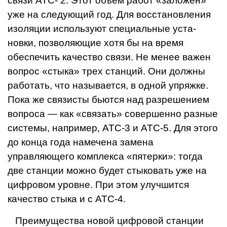
связи АТС- 2. Этот объем работ «зало­жен»
уже на следующий год. Для восстановления
изоляции используют специальные уста­
новки, позволяющие хотя бы на время
обеспечить качество связи. Не менее важен
вопрос «стыка» трех станций. Они должны
работать, что называ­ется, в одной упряжке.
Пока же связисты бьются над разреше­нием
вопроса — как «связать» совершенно разные
системы, например, АТС-3 и АТС-5. Для этого
до конца года намечена замена
управляющего комп­лекса «пятерки»: тогда
две станции можно будет стыко­вать уже на
цифровом уровне. При этом улучшится
качество стыка и с АТС-4.
Преимущества новой циф­ровой станции