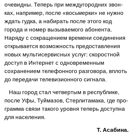
очевидны. Теперь при междугородних звон­
ках, например, после «восьмерки» не нужно
ждать гудка, а набирать после этого код
города и номер вызывае­мого абонента.
Наряду с сокра­щением времени соединения
открывается возможность пре­доставления
новых мультисервисных услуг: скоростной
дос­туп в Интернет с одновремен­ным
сохранением телефонно­го разговора, вплоть
до пере­дачи телевизионного сигнала.
Наш город стал четвертым в республике,
после Уфы, Туймазов, Стерлитамака, где про­
грамма связи такого уровня те­перь доступна
для населения.
Т. Асабина.