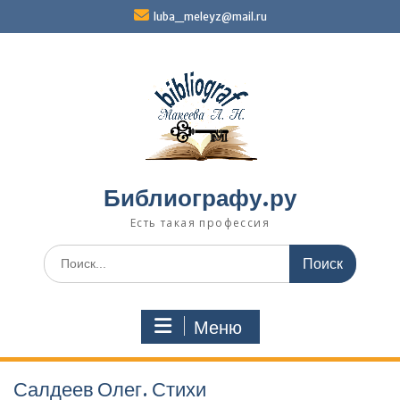
Перейти
luba_meleyz@mail.ru
к
содержимому
Библиографу.ру
Есть такая профессия
Поиск
по:
Меню
Салдеев Олег. Стихи